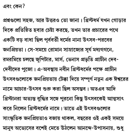
এবং কেন?
প্রশ্নগুলো সহজ, আর উত্তরও তো জানা। খ্রিস্টধর্ম যখন গোড়ার
দিকে প্রতিষ্ঠিত হবার চেষ্টা করছে, তখন তার প্রচারের পথে
একটি বড় বাধা ছিল পূর্ববর্তী ধর্মের নানা উৎসব-পরবের
জনপ্রিয়তা। সে-সময়ে রোমান সাম্রাজ্যের সূর্য মধ্যগগনে,
রমরমিয়ে চলছে জুপিটার, মার্স, ভেনাস প্রভৃতি প্রাচীন দেব-
দেবীদের পুজো। এ-অবস্থায় নবীন খ্রিস্টধর্মের পক্ষে প্রাচীন
উৎসবগুলোকে জনপ্রিয়তায় টেক্কা দিয়ে সম্পূর্ণ নতুন এক ঈশ্বরের
নামে আচার-উৎসব শুরু করা ছিল অসম্ভব। অতএব আদি
খ্রিস্টানরা অত্যন্ত বুদ্ধির সঙ্গে পুরনো কিছু উৎসবকেই আত্মসাৎ
করে নিলেন খ্রিস্টধর্মের নামে। তাতে এই উৎসবগুলোর
সাংস্কৃতিক জনপ্রিয়তাও বজায় থাকল, বছরের ওই একই সময়ে
মানুষ অভ্যেসের বশেই মেতে উঠলেন আনন্দে-উপাসনায়, শুধু