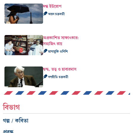
দগ্ধ ইউরোপ
অয়ন চক্রবর্তী
অপ্রকাশিত সাক্ষাৎকার:
সত্যজিৎ রায়
মাসায়ুকি ওনিশি
দ্বন্দ্ব, তত্ত্ব ও হাবারমাস
সম্প্রীতি চক্রবর্তী
বিভাগ
গল্প / কবিতা
প্রবন্ধ