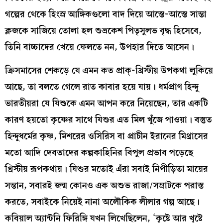
গল্পের থেকে হিংস্র আঙ্গিকগুলো বাদ দিয়ে আস্তে-আস্তে সান্তা
ক্লজকে সাজিয়ে তোলা হল শুভ্রকেশ পিতৃসুলভ বৃদ্ধ হিসেবে,
তিনি বাচ্চাদের খেয়ে ফেলতে নন, উপহার দিতে আসেন।
ক্রিসমাসের শেকড়ে যে এমন কত প্রাক্‌-খ্রিস্টীয় উপকথা লুকিয়ে
আছে, তা বলতে গেলে রাত কাবার হয়ে যায়। ধর্মপ্রাণ হিন্দু
ভারতীয়রা যে যিশুকে এমন আপন করে নিয়েছেন, তার একটি
কারণ হয়তো কৃষ্ণের সাথে যিশুর এত মিল খুঁজে পাওয়া। বস্তুত
হিন্দুধর্মের কৃষ্ণ, মিশরের ওসিরিস বা প্রাচীন ইরানের মিথ্রাসের
মতো আদি দেবতাদের কল্পকাহিনির বিপুল প্রভাব পড়েছে
খ্রিস্টীয় রূপকথায়। যিশুর মতোই এঁরা সবাই নিপীড়িতা মায়ের
সন্তান, সবারই জন্ম কোনও এক অশুভ রাজা/সম্রাটকে পরাস্ত
করতে, সবাইকে নিয়েই নানা অলৌকিক লীলার গল্প আছে।
কবিয়াল অ্যান্টনি ফিরিঙ্গি যখন লিখেছিলেন, ‘কৃষ্টে আর খৃষ্টে