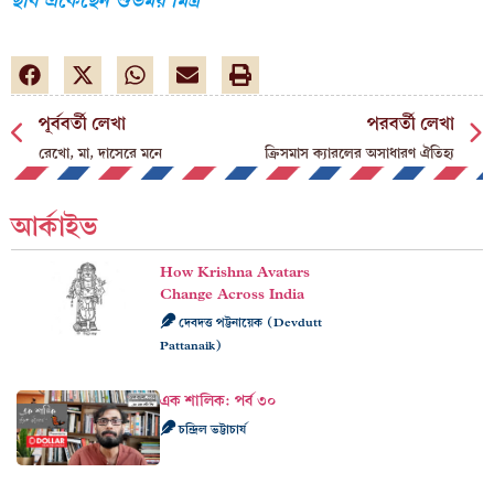
ছবি এঁকেছেন শুভময় মিত্র
পূর্ববর্তী লেখা
পরবর্তী লেখা
রেখো, মা, দাসেরে মনে
ক্রিসমাস ক্যারলের অসাধারণ ঐতিহ্য
আর্কাইভ
How Krishna Avatars
Change Across India
দেবদত্ত পট্টনায়েক (Devdutt
Pattanaik)
এক শালিক: পর্ব ৩০
চন্দ্রিল ভট্টাচার্য