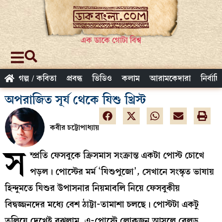
এক ডাকে গোটা বিশ্ব
গল্প / কবিতা
প্রবন্ধ
ভিডিও
কলাম
আরামকেদারা
নির্বাচ
অপরাজিত সূর্য থেকে যিশু খ্রিস্ট
কবীর চট্টোপাধ্যায়
স
ম্প্রতি ফেসবুকে ক্রিসমাস সংক্রান্ত একটা পোস্ট চোখে
পড়ল। পোস্টের মর্ম ‘যিশুপুজো’, সেখানে সংস্কৃত ভাষায়
হিন্দুমতে যিশুর উপাসনার নিয়মাবলি নিয়ে ফেসবুকীয়
বিদ্বজ্জনদের মধ্যে বেশ ঠাট্টা-তামাশা চলছে। পোস্টটা একটু
তলিয়ে দেখেই বুঝলাম, এ-পোস্টে লোকজন আসলে বেলুড়