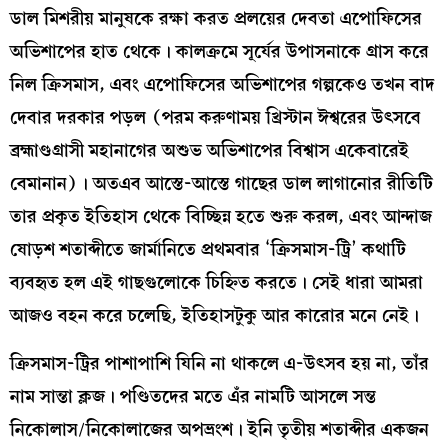
ডাল মিশরীয় মানুষকে রক্ষা করত প্রলয়ের দেবতা এপোফিসের
অভিশাপের হাত থেকে। কালক্রমে সূর্যের উপাসনাকে গ্রাস করে
নিল ক্রিসমাস, এবং এপোফিসের অভিশাপের গল্পকেও তখন বাদ
দেবার দরকার পড়ল (পরম করুণাময় খ্রিস্টান ঈশ্বরের উৎসবে
ব্রহ্মাণ্ডগ্রাসী মহানাগের অশুভ অভিশাপের বিশ্বাস একেবারেই
বেমানান)। অতএব আস্তে-আস্তে গাছের ডাল লাগানোর রীতিটি
তার প্রকৃত ইতিহাস থেকে বিচ্ছিন্ন হতে শুরু করল, এবং আন্দাজ
ষোড়শ শতাব্দীতে জার্মানিতে প্রথমবার ‘ক্রিসমাস-ট্রি’ কথাটি
ব্যবহৃত হল এই গাছগুলোকে চিহ্নিত করতে। সেই ধারা আমরা
আজও বহন করে চলেছি, ইতিহাসটুকু আর কারোর মনে নেই।
ক্রিসমাস-ট্রির পাশাপাশি যিনি না থাকলে এ-উৎসব হয় না, তাঁর
নাম সান্তা ক্লজ। পণ্ডিতদের মতে এঁর নামটি আসলে সন্ত
নিকোলাস/নিকোলাজের অপভ্রংশ। ইনি তৃতীয় শতাব্দীর একজন