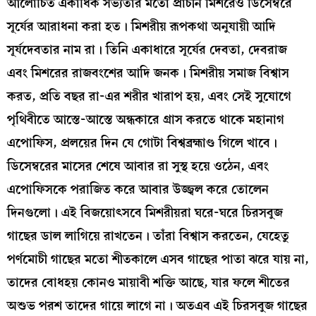
আলোচিত একাধিক সভ্যতার মতো প্রাচীন মিশরেও ডিসেম্বরে
সূর্যের আরাধনা করা হত। মিশরীয় রূপকথা অনুযায়ী আদি
সূর্যদেবতার নাম রা। তিনি একাধারে সূর্যের দেবতা, দেবরাজ
এবং মিশরের রাজবংশের আদি জনক। মিশরীয় সমাজ বিশ্বাস
করত, প্রতি বছর রা-এর শরীর খারাপ হয়, এবং সেই সুযোগে
পৃথিবীতে আস্তে-আস্তে অন্ধকারে গ্রাস করতে থাকে মহানাগ
এপোফিস, প্রলয়ের দিন যে গোটা বিশ্বব্রহ্মাণ্ড গিলে খাবে।
ডিসেম্বরের মাসের শেষে আবার রা সুস্থ হয়ে ওঠেন, এবং
এপোফিসকে পরাজিত করে আবার উজ্জ্বল করে তোলেন
দিনগুলো। এই বিজয়োৎসবে মিশরীয়রা ঘরে-ঘরে চিরসবুজ
গাছের ডাল লাগিয়ে রাখতেন। তাঁরা বিশ্বাস করতেন, যেহেতু
পর্ণমোচী গাছের মতো শীতকালে এসব গাছের পাতা ঝরে যায় না,
তাদের বোধহয় কোনও মায়াবী শক্তি আছে, যার ফলে শীতের
অশুভ পরশ তাদের গায়ে লাগে না। অতএব এই চিরসবুজ গাছের