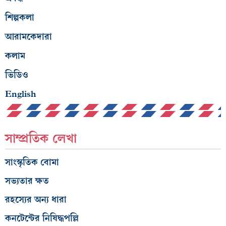
শিল্পকলা
আরামকেদারা
কলাম
ভিডিও
English
সাম্প্রতিক লেখা
সাংস্কৃতিক বোমা
সভ্যতার ক্ষত
রহস্যের অন্য ধারা
কনটেন্টের নিষিদ্ধপল্লি