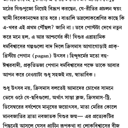
মঠের যিশুপুজো নিয়েই বিদ্রূপ করছেন, যে-রীতির প্রচলন স্বয়ং
স্বামী বিবেকানন্দের হাত ধরে। বাঙালি ভদ্রলোকশ্রেণির কাছে কি
এ-খবর এই প্রথম পৌঁছল? জানি না। তবে পোস্টটা দেখে নতুন
করে মনে হল, এ আর আশ্চর্যের কী! যিশুর এব্রাহামিক
ধর্মবিশ্বাসের গল্পগুলো বাদ দিলে ক্রিসমাস আগাগোড়াই প্রাক্‌-
খ্রিস্টীয় পেগান (pagan) উৎসব। হিন্দুধর্মের মতো বহু-
ঈশ্বরবাদী, প্রকৃতিভজা পেগান ধর্মবিশ্বাসের পক্ষে তাকে আবার
আপন করে নেওয়াটা শুধু সহজই নয়, স্বাভাবিক।
শুধু উৎসব নয়, ক্রিসমাস বলতেই আমাদের চোখের সামনে
ভেসে ওঠে যে-ছবিগুলো, অর্থাৎ সান্তা ক্লজ, ক্রিসমাস-ট্রি,
ডিসেম্বরের বর্ষশেষে মানুষের জয়োৎসব, মাতা মেরির কোলে
মানবজাতির ত্রাতা নবজাতক যিশুর জন্ম— এর প্রত্যেকটির
পিছনেই আসলে যেসব প্রাচীন রূপকথা বা লোকবিশ্বাসের বীজ