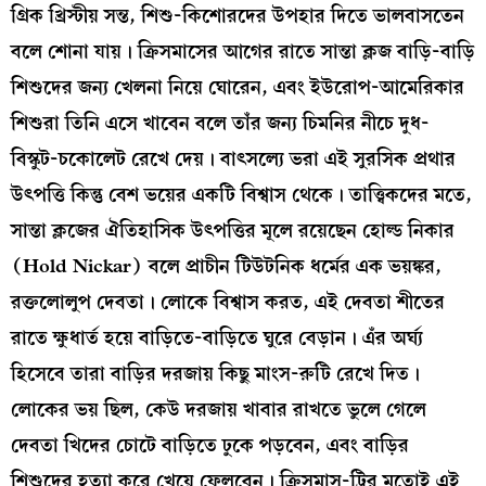
গ্রিক খ্রিস্টীয় সন্ত, শিশু-কিশোরদের উপহার দিতে ভালবাসতেন
বলে শোনা যায়। ক্রিসমাসের আগের রাতে সান্তা ক্লজ বাড়ি-বাড়ি
শিশুদের জন্য খেলনা নিয়ে ঘোরেন, এবং ইউরোপ-আমেরিকার
শিশুরা তিনি এসে খাবেন বলে তাঁর জন্য চিমনির নীচে দুধ-
বিস্কুট-চকোলেট রেখে দেয়। বাৎসল্যে ভরা এই সুরসিক প্রথার
উৎপত্তি কিন্তু বেশ ভয়ের একটি বিশ্বাস থেকে। তাত্ত্বিকদের মতে,
সান্তা ক্লজের ঐতিহাসিক উৎপত্তির মূলে রয়েছেন হোল্ড নিকার
(Hold Nickar) বলে প্রাচীন টিউটনিক ধর্মের এক ভয়ঙ্কর,
রক্তলোলুপ দেবতা। লোকে বিশ্বাস করত, এই দেবতা শীতের
রাতে ক্ষুধার্ত হয়ে বাড়িতে-বাড়িতে ঘুরে বেড়ান। এঁর অর্ঘ্য
হিসেবে তারা বাড়ির দরজায় কিছু মাংস-রুটি রেখে দিত।
লোকের ভয় ছিল, কেউ দরজায় খাবার রাখতে ভুলে গেলে
দেবতা খিদের চোটে বাড়িতে ঢুকে পড়বেন, এবং বাড়ির
শিশুদের হত্যা করে খেয়ে ফেলবেন। ক্রিসমাস-ট্রির মতোই এই