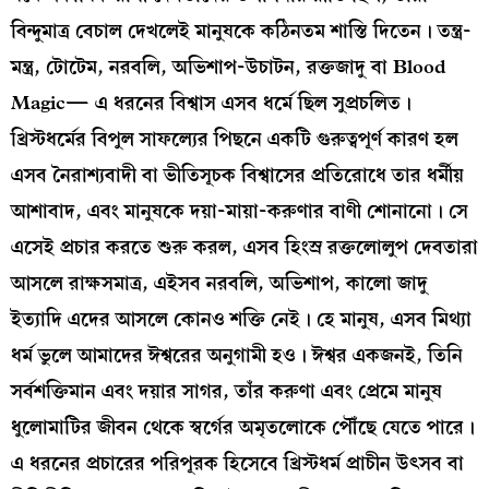
বিন্দুমাত্র বেচাল দেখলেই মানুষকে কঠিনতম শাস্তি দিতেন। তন্ত্র-
মন্ত্র, টোটেম, নরবলি, অভিশাপ-উচাটন, রক্তজাদু বা Blood
Magic— এ ধরনের বিশ্বাস এসব ধর্মে ছিল সুপ্রচলিত।
খ্রিস্টধর্মের বিপুল সাফল্যের পিছনে একটি গুরুত্বপূর্ণ কারণ হল
এসব নৈরাশ্যবাদী বা ভীতিসূচক বিশ্বাসের প্রতিরোধে তার ধর্মীয়
আশাবাদ, এবং মানুষকে দয়া-মায়া-করুণার বাণী শোনানো। সে
এসেই প্রচার করতে শুরু করল, এসব হিংস্র রক্তলোলুপ দেবতারা
আসলে রাক্ষসমাত্র, এইসব নরবলি, অভিশাপ, কালো জাদু
ইত্যাদি এদের আসলে কোনও শক্তি নেই। হে মানুষ, এসব মিথ্যা
ধর্ম ভুলে আমাদের ঈশ্বরের অনুগামী হও। ঈশ্বর একজনই, তিনি
সর্বশক্তিমান এবং দয়ার সাগর, তাঁর করুণা এবং প্রেমে মানুষ
ধুলোমাটির জীবন থেকে স্বর্গের অমৃতলোকে পৌঁছে যেতে পারে।
এ ধরনের প্রচারের পরিপূরক হিসেবে খ্রিস্টধর্ম প্রাচীন উৎসব বা