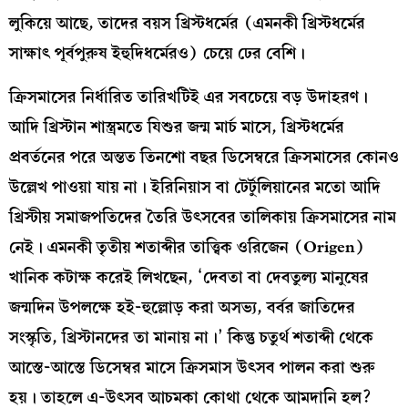
লুকিয়ে আছে, তাদের বয়স খ্রিস্টধর্মের (এমনকী খ্রিস্টধর্মের
সাক্ষাৎ পূর্বপুরুষ ইহুদিধর্মেরও) চেয়ে ঢের বেশি।
ক্রিসমাসের নির্ধারিত তারিখটিই এর সবচেয়ে বড় উদাহরণ।
আদি খ্রিস্টান শাস্ত্রমতে যিশুর জন্ম মার্চ মাসে, খ্রিস্টধর্মের
প্রবর্তনের পরে অন্তত তিনশো বছর ডিসেম্বরে ক্রিসমাসের কোনও
উল্লেখ পাওয়া যায় না। ইরিনিয়াস বা টের্টুলিয়ানের মতো আদি
খ্রিস্টীয় সমাজপতিদের তৈরি উৎসবের তালিকায় ক্রিসমাসের নাম
নেই। এমনকী তৃতীয় শতাব্দীর তাত্ত্বিক ওরিজেন (Origen)
খানিক কটাক্ষ করেই লিখছেন, ‘দেবতা বা দেবতুল্য মানুষের
জন্মদিন উপলক্ষে হই-হুল্লোড় করা অসভ্য, বর্বর জাতিদের
সংস্কৃতি, খ্রিস্টানদের তা মানায় না।’ কিন্তু চতুর্থ শতাব্দী থেকে
আস্তে-আস্তে ডিসেম্বর মাসে ক্রিসমাস উৎসব পালন করা শুরু
হয়। তাহলে এ-উৎসব আচমকা কোথা থেকে আমদানি হল?