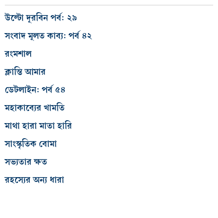
উল্টো দূরবিন পর্ব: ২৯
সংবাদ মূলত কাব্য: পর্ব ৪২
রংমশাল
ক্লান্তি আমার
ডেটলাইন: পর্ব ৫৪
মহাকাব্যের খামতি
মাথা হারা মাতা হারি
সাংস্কৃতিক বোমা
সভ্যতার ক্ষত
রহস্যের অন্য ধারা