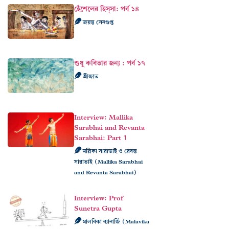
হেঁশেলের হিস্‌সা: পর্ব ১৪
জয়ন্ত সেনগুপ্ত
শুধু কবিতার জন্য : পর্ব ১৭
শ্রীজাত
Interview: Mallika
Sarabhai and Revanta
Sarabhai: Part 1
মল্লিকা সারাভাই ও রেবন্ত
সারাভাই (Mallika Sarabhai
and Revanta Sarabhai)
Interview: Prof
Sunetra Gupta
মালবিকা ব্যানার্জি (Malavika