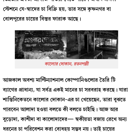
স্টেশনে যে-স্বাদের চা বিক্রি হয়, তার সঙ্গে কৃষ্ণনগর বা
বোলপুরের চায়ের বিস্তর ফারাক আছে।
কালোর দোকান, রতনপল্লী
আজকাল অবশ্য মাল্টিন্যাশনাল কোম্পানিগুলোর তৈরি টি
ব্যাগের প্রাধান্য, যা সর্বত্র একই মানের চা সরবরাহ করছে। যারা
শান্তিনিকেতনে কালোর দোকান-এর চা খেয়েছেন, তারা বুঝতে
পারবেন আলাদা হওয়া বলতে কী বলতে চাইছি। আজ আর
বুড়োদা, কাশীদা বা কালোদাদের— স্বকীয়তা বজায় রেখে অন্য
ধরনের চা পরিবেশন করা বোধহয় সম্ভব নয়। তাই চায়ের