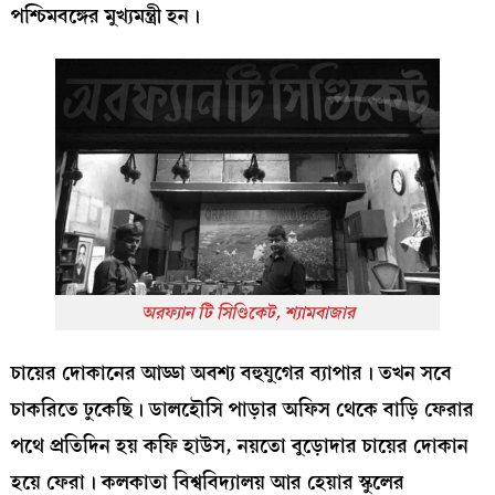
পশ্চিমবঙ্গের মুখ্যমন্ত্রী হন।
অরফ্যান টি সিণ্ডিকেট, শ্যামবাজার
চায়ের দোকানের আড্ডা অবশ্য বহুযুগের ব্যাপার। তখন সবে
চাকরিতে ঢুকেছি। ডালহৌসি পাড়ার অফিস থেকে বাড়ি ফেরার
পথে প্রতিদিন হয় কফি হাউস, নয়তো বুড়োদার চায়ের দোকান
হয়ে ফেরা। কলকাতা বিশ্ববিদ্যালয় আর হেয়ার স্কুলের