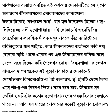
মাঝখানের রাস্তায় অবস্থিত এই কৃশকায় দোকানটিতে সে-যুগের
অন্যরকম জীবনযাপনের লোকজনদের আনাগোনা।
উলটোদিকেই ‘কাগজের বাঘ’, যার মূল উদ্যোক্তা ছিলেন গদ্য-
লিখিয়ে ল্যাডলী মুখোপাধ্যায়। এই দোকানেই শুনেছি চির-
বোহেমিয়ান প্রাবন্ধিক দীপক মজুমদারকে তীব্র ব্যারিটোনে
রবিঠাকুরের গান গাইতে, আর জীবনানন্দের জন্মদিনে কবি শঙ্খ
ঘোষকে স্মৃতি থেকে একের পর এক জীবনানন্দের কবিতা বলে
যেতে, সঙ্গে ছিলেন কবি শৈলেশ্বর ঘোষ। ‘রন্ধনশালা’-র লেখক
বাসুদেব দাশগুপ্তকেও এই বুড়োদার চায়ের দোকানেই
দেখেছিলাম কিসলোওস্কি-র ‘থ্রি কালারস: ব্লু’ ছবিটি দেখে ফিরে
এসে শট-টু-শট বিবরণ দিতে। সময় বয়ে যায়, জীবনের সব
ডেবিট-ক্রেডিটের মতোই বুড়োদারাও শেষ পর্যন্ত হিসাব মেলাতে
পারে না। আর-সব চায়ের দোকানের মতোই বুড়োদার দোকানও