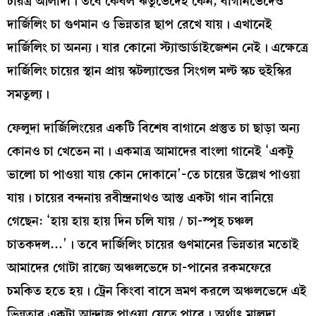
চরিত্র আলাদা। তবে কেবল ঋতুভেদেই কেন, বাগানভেদেও
দার্জিলিং চা গুণমান ও ভিন্নতার ছাপ রেখে যায়। এখানেই
দার্জিলিং চা অনন্য। যার কোনো স্ট্যান্ডার্ডাইজেশন নেই। এক্ষেত্রে
দার্জিলিং চায়ের স্থান প্রায় স্কটল্যান্ডের সিংগল মল্ট স্কচ হুইস্কির
সমতুল্য।
ফেলুদা দার্জিলিংয়ের একটি বিশেষ বাগানে প্রস্তুত চা ছাড়া অন্য
কোনও চা খেতেন না। একমাত্র আমাদের বাংলা গানেই ‘একটু
ভালো চা পাওয়া যায় কোন দোকানে’-তে চায়ের উল্লেখ পাওয়া
যায়। চায়ের বন্দনায় রবীন্দ্রনাথও আস্ত একটা গান বানিয়ে
গেছেন: ‘হায় হায় হায় দিন চলি যায় / চা-স্পৃহ চঞ্চল
চাতকদল…’। তবে দার্জিলিং চায়ের গুণমানের ভিন্নতার মতোই
আমাদের গোটা রাজ্যে অঞ্চলভেদে চা-পানের রকমফেরে
চমকিত হতে হয়। ট্রেন কিংবা বাসে ভ্রমণ করলে অঞ্চলভেদে এই
ভিন্নতার একটা আন্দাজ পাওয়া যেতে পারে। অর্থাৎ মালদা