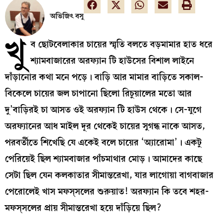
অভিজিৎ বসু
খু
ব ছোটবেলাকার চায়ের স্মৃতি বলতে বড়মামার হাত ধরে
শ্যামবাজারের অরফ্যান টি হাউসের বিশাল লাইনে
দাঁড়ানোর কথা মনে পড়ে। বাড়ি আর মামার বাড়িতে সকাল-
বিকেলে চায়ের জল চাপানো ছিলো রিচুয়ালের মতো আর
দু’বাড়িরই চা আসত ওই অরফ্যান টি হাউস থেকে। সে-যুগে
অরফ্যানের আধ মাইল দূর থেকেই চায়ের সুগন্ধ নাকে আসত,
পরবর্তীতে শিখেছি যে একেই বলে চায়ের ‘অ্যারোমা’। একটু
পেরিয়েই ছিল শ্যামবাজার পাঁচমাথার মোড়। আমাদের কাছে
সেটা ছিল যেন কলকাতার সীমান্তরেখা, যার লাগোয়া বাগবাজার
পেরোলেই খাস মফস্‌সলের শুরুয়াত! অরফ্যান কি তবে শহর-
মফস্‌সলের প্রায় সীমান্তরেখা হয়ে দাঁড়িয়ে ছিল?