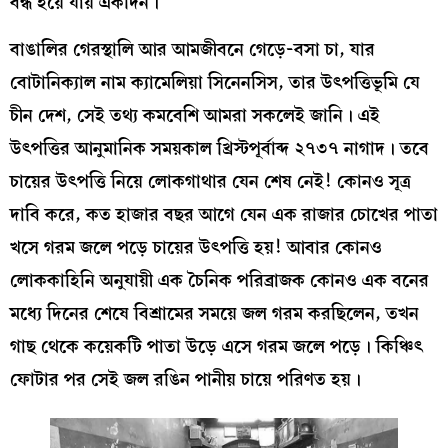
বন্ধ হয়ে যায় একদিন।
বাঙালির গেরস্থালি আর আমজীবনে গেড়ে-বসা চা, যার
বোটানিক্যাল নাম ক্যামেলিয়া সিনেনসিস, তার উৎপত্তিভূমি যে
চীন দেশ, সেই তথ্য কমবেশি আমরা সকলেই জানি। এই
উৎপত্তির আনুমানিক সময়কাল খ্রিস্টপূর্বাব্দ ২৭৩৭ নাগাদ। তবে
চায়ের উৎপত্তি নিয়ে লোকগাথার যেন শেষ নেই! কোনও সূত্র
দাবি করে, কত হাজার বছর আগে যেন এক রাজার চোখের পাতা
খসে গরম জলে পড়ে চায়ের উৎপত্তি হয়! আবার কোনও
লোককাহিনি অনুযায়ী এক চৈনিক পরিব্রাজক কোনও এক বনের
মধ্যে দিনের শেষে বিশ্রামের সময়ে জল গরম করছিলেন, তখন
গাছ থেকে কয়েকটি পাতা উড়ে এসে গরম জলে পড়ে। কিঞ্চিৎ
ফোটার পর সেই জল রঙিন পানীয় চায়ে পরিণত হয়।