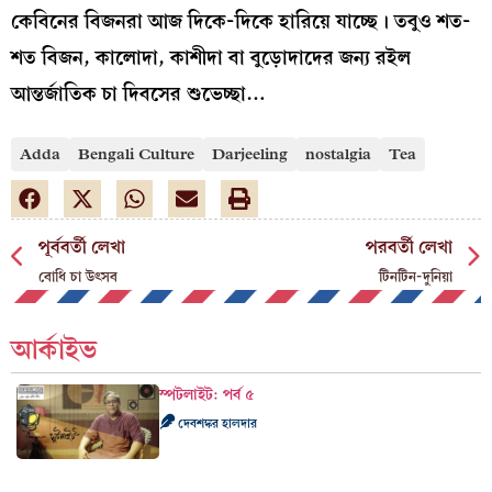
কেবিনের বিজনরা আজ দিকে-দিকে হারিয়ে যাচ্ছে। তবুও শত-
শত বিজন, কালোদা, কাশীদা বা বুড়োদাদের জন্য রইল
আন্তর্জাতিক চা দিবসের শুভেচ্ছা…
Adda
Bengali Culture
Darjeeling
nostalgia
Tea
পূর্ববর্তী লেখা
পরবর্তী লেখা
বোধি চা উৎসব
টিনটিন-দুনিয়া
আর্কাইভ
স্পটলাইট: পর্ব ৫
দেবশঙ্কর হালদার