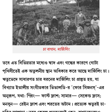
চা বাগান, দার্জিলিং
তবে এত বিভিন্নতার মধ্যেও স্বাদ এবং গন্ধের কারণে গোটা
পৃথিবীতেই এক অতুলনীয় স্থান অধিকার করে আছে দার্জিলিং চা।
ঋতুভেদে সাধারণত চার ধরনের দার্জিলিং চা প্রস্তুত হয়, যা
বিখ্যাত ইতালীয় সংগীতকার ভিভালডি-র ‘ফোর সিজনস্’-এর
অনুরূপ, যথা: স্প্রিং— ফার্স্ট ফ্লাশ; সামার— সেকেন্ড ফ্লাস;
মনসুন— রেইন ফ্লাশ এবং শরতের অটাম। প্রত্যেক ঋতুরই চা-