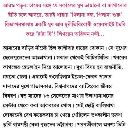
আরও পড়ুন:
চায়ের সঙ্গে যে সকালের ঘুম ভাঙানো বা জাগানোর
রীতি চলে আসছে, তারই ধারায় ‘খিলানা বন্ধ, পিলানা শুরু’
বিজ্ঞাপনমালায় একটি ঘুষ আর দুর্নীতিবিরোধী ওয়েবসাইট তৈরি
করে ‘টাটা টি’! লিখছেন অরিন্দম নন্দী…
আমাদের বাড়ির নীচেই ছিল কাশীদার চায়ের দোকান। সে-যুগের
ছেলেপুলেদের আড্ডাখানা। সকাল থেকেই কিচিরমিচির। খবরের
কাগজের হেডলাইন নিয়ে আলোচনা। মুখ্য বিষয় হয় রাজনীতি,
নয়তো খেলা। এখানেই শুনেছিলাম ইডেন-ফেরত পাড়ার
দাদাদের মুখে গাভাসকার, বিশ্বনাথদের ব্যাটিংয়ের জীবন্ত
বিবরণ। বড় ম্যাচের ১৬ সেকেন্ডের মাথায় উলাগানাথনের
সেন্টার থেকে করা আকবরের গোল। সেই ছোট্ট কালিমাখা
দোকানেই বেশ কয়েকবার চা খেয়ে গেছিলেন তৎকালীন তরুণ
তুর্কি বামপন্থী নেতা বুদ্ধদেব ভট্টাচাৰ্য। পরবর্তীকালে অবশ্য তিনি