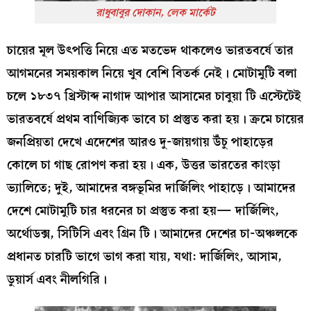
রাধুবাবুর দোকান, লেক মার্কেট
চায়ের মূল উৎপত্তি নিয়ে এত মতভেদ থাকলেও ভারতবর্ষে তার
আগমনের সময়কাল নিয়ে খুব বেশি বিতর্ক নেই। মোটামুটি বলা
চলে ১৮৩৭ খ্রিস্টাব্দ নাগাদ আপার আসামের চাবুয়া টি এস্টেটেই
ভারতবর্ষে প্রথম বাণিজ্যিক ভাবে চা প্রস্তুত করা হয়। ক্রমে চায়ের
জনপ্রিয়তা দেখে এদেশের আরও দু-জায়গায় উঁচু পাহাড়ের
কোলে চা গাছ রোপণ করা হয়। এক, উত্তর ভারতের কাংড়া
ভ্যালিতে; দুই, আমাদের বঙ্গভূমির দার্জিলিং পাহাড়ে। আমাদের
দেশে মোটামুটি চার ধরনের চা প্রস্তুত করা হয়— দার্জিলিং,
অর্থোডক্স, সিটিসি এবং গ্রিন টি। আমাদের দেশের চা-অঞ্চলকে
প্রধানত চারটি ভাগে ভাগ করা যায়, যথা: দার্জিলিং, আসাম,
ডুয়ার্স এবং নীলগিরি।