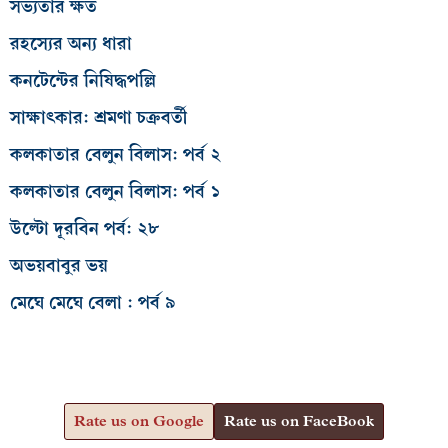
সভ্যতার ক্ষত
রহস্যের অন্য ধারা
কনটেন্টের নিষিদ্ধপল্লি
সাক্ষাৎকার: শ্রমণা চক্রবর্তী
কলকাতার বেলুন বিলাস: পর্ব ২
কলকাতার বেলুন বিলাস: পর্ব ১
উল্টো দূরবিন পর্ব: ২৮
অভয়বাবুর ভয়
মেঘে মেঘে বেলা : পর্ব ৯
Rate us on Google
Rate us on FaceBook