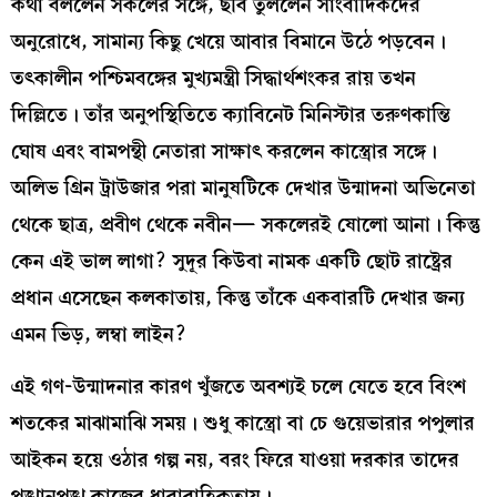
কথা বললেন সকলের সঙ্গে, ছবি তুললেন সাংবাদিকদের
অনুরোধে, সামান্য কিছু খেয়ে আবার বিমানে উঠে পড়বেন।
তৎকালীন পশ্চিমবঙ্গের মুখ্যমন্ত্রী সিদ্ধার্থশংকর রায় তখন
দিল্লিতে। তাঁর অনুপস্থিতিতে ক্যাবিনেট মিনিস্টার তরুণকান্তি
ঘোষ এবং বামপন্থী নেতারা সাক্ষাৎ করলেন কাস্ত্রোর সঙ্গে।
অলিভ গ্রিন ট্রাউজার পরা মানুষটিকে দেখার উন্মাদনা অভিনেতা
থেকে ছাত্র, প্রবীণ থেকে নবীন— সকলেরই ষোলো আনা। কিন্তু
কেন এই ভাল লাগা? সুদূর কিউবা নামক একটি ছোট রাষ্ট্রের
প্রধান এসেছেন কলকাতায়, কিন্তু তাঁকে একবারটি দেখার জন্য
এমন ভিড়, লম্বা লাইন?
এই গণ-উন্মাদনার কারণ খুঁজতে অবশ্যই চলে যেতে হবে বিংশ
শতকের মাঝামাঝি সময়। শুধু কাস্ত্রো বা চে গুয়েভারার পপুলার
আইকন হয়ে ওঠার গল্প নয়, বরং ফিরে যাওয়া দরকার তাদের
পুঙ্খানুপুঙ্খ কাজের ধারাবাহিকতায়।