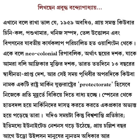
লিখছেন প্রবুদ্ধ বন্দ্যোপাধ্যায়…
এখানে বলে রাখা ভাল যে, ১৯৫৯ অবধিও, প্রায় সমস্ত কিউবার
চিনি-কল, পশুখামার, খনিজ সম্পদ, তেল উত্তোলন এবং
বিপণনের যাবতীয় কার্যকলাপ পরিচালিত হত ওয়াশিংটন থেকে।
একে বলে neo-colonial রিপাবলিক, অর্থাৎ ছয়ের দশক, যাকে
আমরা বলি আফ্রিকার মুক্তির দশক, ভারত ততদিনে ১৩ বছরের
স্বাধীনতা-প্রাপ্ত দেশ, আর সেই সময় পৃথিবীর অপরদিকে কিউবা
নামক একটি রাষ্ট্র মার্কিন যুক্তরাষ্ট্রের ‘protectorate’ হিসেবে
নিজেকে প্রতি মুহূর্তে বিকিয়ে দিতে বাধ্য হচ্ছে। স্পেনের থেকে
হাতবদল হয়ে মার্কিনিদের দাসত্ব করতে করতে একপ্রকার অভ্যস্ত
হয়ে পড়েছে তারা। যদিও সময়টা কিন্তু বিশ্বশান্তি প্রতিষ্ঠার;
ইতিমধ্যে ইউনাইটেড নেশনস গড়ে উঠেছে, প্রায় চল্লিশ বছর
আগে উড্রো উইলসন মানুষের ন্যূনতম অধিকার আর