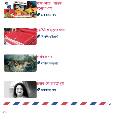
সাক্ষাৎকার : শাশ্বত
মুখোপাধ্যায়
ডাকবাংলা.কম
ক্রেডিট ও হালের খাতা
পিনাকী ভট্টাচার্য
বাবার প্রসাদ…
সাগ্নিক সিংহ রায়
প্রয়াত মৌ রায়চৌধুরী
ডাকবাংলা.কম