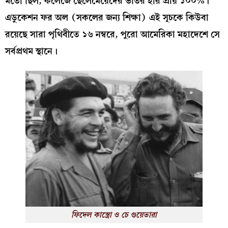
মতো ছিল, কলেজে ছেলেমেয়েদের ভর্তির হার প্রায় ১০০%।
এডুকেশন ফর অল (সকলের জন্য শিক্ষা) এই সূচকে কিউবা
রয়েছে সারা পৃথিবীতে ১৬ নম্বরে, পুরো আমেরিকা মহাদেশে সে
সর্বপ্রথম স্থানে।
ফিদেল কাস্ত্রো ও চে গুয়েভারা