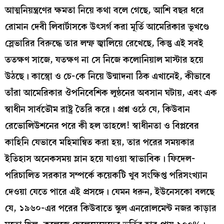
আত্মনিয়ন্ত্রণের ক্ষমতা নিয়ে কথা বলে গেছে, আশি বছর ধরে
রোমান দেবী লিবার্টাসকে উৎসর্গ করা মূর্তি আমেরিকার ভূখণ্ডে
স্লেভারির বিরুদ্ধে তার লম্ফ জ্বালিয়ে রেখেছে, কিন্তু এই সবই
ততক্ষণ সাজে, যতক্ষণ না সে নিজে কলোনিয়াল মাস্টার হয়ে
উঠছে। কাস্ত্রো ও চে-কে নিয়ে উন্মাদনা ঠিক এখানেই, কীভাবে
তাঁরা আমেরিকার ঔপনিবেশিক লুন্ঠনের অবসান ঘটায়, এবং এক
স্বাধীন সার্বভৌম রাষ্ট্র তৈরি করে। প্রশ্ন ওঠে যে, কিউবান
রেভোলিউশনের পরে কী হল তাহলে! স্বাধীনতা ও বিপ্লবের
কাহিনি যেভাবে মহিমান্বিত করা হয়, তার পরের সময়কার
ইতিহাস অনেকসময় ম্লান হয়ে যাওয়া স্বাভাবিক। ফিদেল-
পরিচালিত সরকার সম্পর্কে কয়েকটি খুব সংক্ষিপ্ত পরিসংখ্যান
দেওয়া যেতে পারে এই প্রসঙ্গে। যেমন ধরুন, ইউনেসকো বলছে
যে, ১৯৬০-এর পরের কিউবাতে স্কুল এনরোলমেন্ট নজর কাড়ার