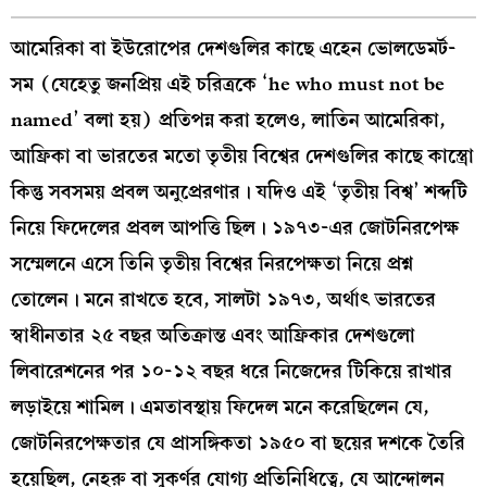
আমেরিকা বা ইউরোপের দেশগুলির কাছে এহেন ভোলডেমর্ট-
সম (যেহেতু জনপ্রিয় এই চরিত্রকে ‘he who must not be
named’ বলা হয়) প্রতিপন্ন করা হলেও, লাতিন আমেরিকা,
আফ্রিকা বা ভারতের মতো তৃতীয় বিশ্বের দেশগুলির কাছে কাস্ত্রো
কিন্তু সবসময় প্রবল অনুপ্রেরণার। যদিও এই ‘তৃতীয় বিশ্ব’ শব্দটি
নিয়ে ফিদেলের প্রবল আপত্তি ছিল। ১৯৭৩-এর জোটনিরপেক্ষ
সম্মেলনে এসে তিনি তৃতীয় বিশ্বের নিরপেক্ষতা নিয়ে প্রশ্ন
তোলেন। মনে রাখতে হবে, সালটা ১৯৭৩, অর্থাৎ ভারতের
স্বাধীনতার ২৫ বছর অতিক্রান্ত এবং আফ্রিকার দেশগুলো
লিবারেশনের পর ১০-১২ বছর ধরে নিজেদের টিকিয়ে রাখার
লড়াইয়ে শামিল। এমতাবস্থায় ফিদেল মনে করেছিলেন যে,
জোটনিরপেক্ষতার যে প্রাসঙ্গিকতা ১৯৫০ বা ছয়ের দশকে তৈরি
হয়েছিল, নেহরু বা সুকর্ণর যোগ্য প্রতিনিধিত্বে, যে আন্দোলন