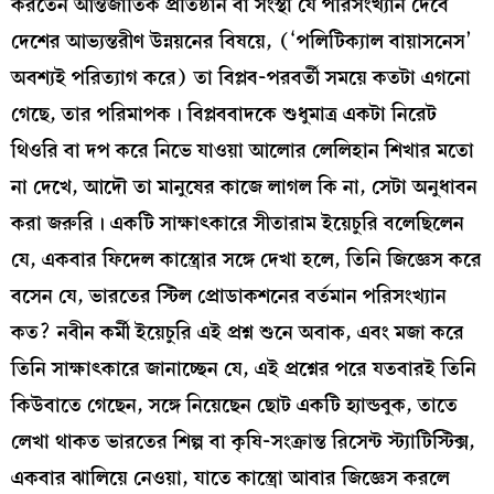
করতেন আন্তর্জাতিক প্রতিষ্ঠান বা সংস্থা যে পরিসংখ্যান দেবে
দেশের আভ্যন্তরীণ উন্নয়নের বিষয়ে, (‘পলিটিক্যাল বায়াসনেস’
অবশ্যই পরিত্যাগ করে) তা বিপ্লব-পরবর্তী সময়ে কতটা এগনো
গেছে, তার পরিমাপক। বিপ্লববাদকে শুধুমাত্র একটা নিরেট
থিওরি বা দপ করে নিভে যাওয়া আলোর লেলিহান শিখার মতো
না দেখে, আদৌ তা মানুষের কাজে লাগল কি না, সেটা অনুধাবন
করা জরুরি। একটি সাক্ষাৎকারে সীতারাম ইয়েচুরি বলেছিলেন
যে, একবার ফিদেল কাস্ত্রোর সঙ্গে দেখা হলে, তিনি জিজ্ঞেস করে
বসেন যে, ভারতের স্টিল প্রোডাকশনের বর্তমান পরিসংখ্যান
কত? নবীন কর্মী ইয়েচুরি এই প্রশ্ন শুনে অবাক, এবং মজা করে
তিনি সাক্ষাৎকারে জানাচ্ছেন যে, এই প্রশ্নের পরে যতবারই তিনি
কিউবাতে গেছেন, সঙ্গে নিয়েছেন ছোট একটি হ্যান্ডবুক, তাতে
লেখা থাকত ভারতের শিল্প বা কৃষি-সংক্রান্ত রিসেন্ট স্ট্যাটিস্টিক্স,
একবার ঝালিয়ে নেওয়া, যাতে কাস্ত্রো আবার জিজ্ঞেস করলে