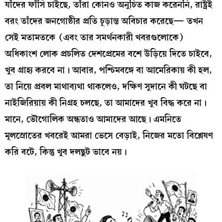
যাঁদের ফাঁসি চাইছে, তাঁরা কোনও অনুচিত কাজ করেননি, রাষ্ট্রই
বরং তাঁদের জনগোষ্ঠীর প্রতি চূড়ান্ত অবিচার করেছে— তখন
সেই মতামতকে (এবং তার সমর্থনকারী খবরগুলোকে)
অধিকাংশ লোক প্রচলিত দেশপ্রেমের বশে উড়িয়ে দিতে চাইবে,
খুব গ্রাহ্য করবে না। আবার, পশ্চিমবঙ্গে বা আমেরিকায় কী হল,
তা নিয়ে প্রবল মাথাব্যথা থাকলেও, দক্ষিণ সুদানে কী ঘটছে বা
নাইজিরিয়ায় কী নিগ্রহ চলছে, তা আমাদের খুব বিদ্ধ করে না।
মানে, ভৌগোলিক অন্ধতাও আমাদের আছে। এমনিতে
মূলস্রোতের খবরেই আমরা ভেসে বেড়াই, নিজের মতো বিশ্লেষণ
করি বটে, কিন্তু খুব দলছুট ভাবে নয়।