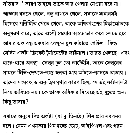
সাঁতরাব।’ কারণ তাহলে তাকে আর খেলায় নেওয়া হবে না।
আড্ডায় বসতে গেলে, বন্ধু রাখতে গেলে, সমাজে মানানসই
হিসেবে পরিচিতি পেতে গেলে, তাকে অধিকাংশের চিন্তাস্রোতকে
অনুসরণ করে, তাতে অংশী হওয়ার অন্তত ভান করে চলতে হবে।
আমার এক বন্ধু একবার সেলুনে চুল কাটাতে গেছিল। কিন্তু
সেদিন একটা ক্রিকেট টুর্নামেন্টের ফাইনাল। ভারত খেলছে। এবং
হারে-হারে অবস্থা। সেলুন চুল তো কাটেইনি, তাকে সেলুনের
সামনে টিভি-দেখতে-ব্যস্ত জনতা প্রায় আঁচড়ে-কামড়ে তাড়ায়।
তাদের সংঘবদ্ধ ও অকৃত্রিম ঘৃণার কারণ ছিল, সে এই ফাইনালটা
নিয়ে ভাবিতই নয়। কে তাকে অধিকার দিয়েছে এই মুহূর্তে অন্য
কিছু ভাবার?
সমাজে অনুমোদিত একটা (বা দু-তিনটে) থিম প্রায় সবসময়
চলে। যেমন এখনকার থিম হচ্ছে ভোট, আইপিএল এবং গরম।