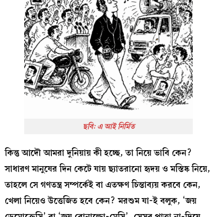
ছবি: এ আই নির্মিত
কিন্তু আদৌ আমরা দুনিয়ায় কী হচ্ছে, তা নিয়ে ভাবি কেন?
সাধারণ মানুষের দিন কেটে যায় ছ্যাতরানো হৃদয় ও মস্তিষ্ক নিয়ে,
তাহলে সে গণতন্ত্র সম্পর্কেই বা এতক্ষণ চিন্তাব্যয় করবে কেন,
খেলা নিয়েও উত্তেজিত হবে কেন? মরশুম যা-ই বলুক, ‘জয়
ডেমোক্রেসি’ বা ‘জয় রোনাল্ডো-মেসি’, সেসব পাত্তা না-দিয়ে,