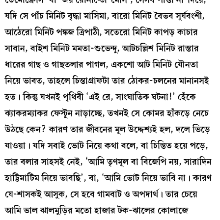
যদি সে পাঁচ মিনিট বৃদ্ধা মাসিমা, বারো মিনিট বৈভব সূর্যবংশী,
আঠেরো মিনিট পঙ্কজ ত্রিপাঠী, সতেরো মিনিট কাপড় কাচার
সাবান, বাইশ মিনিট মমতা-শুভেন্দু, আটচল্লিশ মিনিট রাস্তার
ধারের গাছ ও গাছতলার পাগল, একশো আট মিনিট যৌনতা
নিয়ে ভাবত, তাহলে চিন্তাগ্রাফটা তার ঠোকর-চলনের মানানসই
হত। কিন্তু যখনই পৃথিবী ‘এই রে, সাংঘাতিক ঘটনা!’ হেঁকে
ঝ্যাকরম্যাকর ফেস্টুন নাড়াচ্ছে, তখনই সে কোমর হাঁকড়ে নেচে
উঠছে কেন? কারণ তার জীবনের মূল উদ্দেশ্যই হল, দলে ভিড়ে
যাওয়া। যদি সবাই ভোট নিয়ে কথা বলে, বা চিন্তিত হয়ে পড়ে,
তার বলার সাহসই নেই, ‘আমি তৃণমূল বা বিজেপি নয়, সারাদিন
হাট্টিমাটিম নিয়ে ভাবছি’, বা, ‘আমি ভোট নিয়ে ভাবি না। কারণ
যে-শাসকই আসুক, সে হবে গামবাট ও অপদার্থ। তার চেয়ে
আমি ভাল ঝালমুড়ির মতো হাজার টক-ঝালের কোলাজে