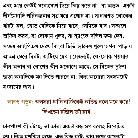
এবং প্রায় কেউই মনোযোগ দিয়ে কিছু করে না। বা অন্তত, একটা
দীর্ঘমেয়াদি পরিকল্পনার সূত্র ধরে এগোয় না। সাধারণত লোকের
ধাঁচটা হল, স্রোত যেদিকে নিয়ে যাবে, সেদিকে যাব। সকালে
অফিস করব, বা দোকান খুলব, বা ব্যাংকে দলিল জমা দেব,
সন্ধেয় আইপিএল দেখে কিংবা টিভি চ্যানেল খুলে অথবা পাড়ায়
আড্ডা মেরে দিনটা কাটিয়ে দেব। সেজন্যই, যে-লোক পয়সার
তীব্র অভাব বা রোগের তীব্র প্রকোপে আছে, সে নিজের দুর্দশা
ছাড়া অন্যদিকে মন দিতে পারবে না, কিন্তু অন্যেরা সবসময়েই
সংবাদের দাস।
আরও পড়ুন:
অলসরা ফাঁকিবাজিকেই কৃতিত্ব বলে মনে করে!
লিখছেন চন্দ্রিল ভট্টাচার্য…
চারপাশে কী ঘটছে, তা জানা একটা বড় গুণ বলেই বিবেচিত
হয়। কিন্তু মুশকিল হচ্ছে, এত কিছু ঘটে, তার মধ্যে কয়েকটা