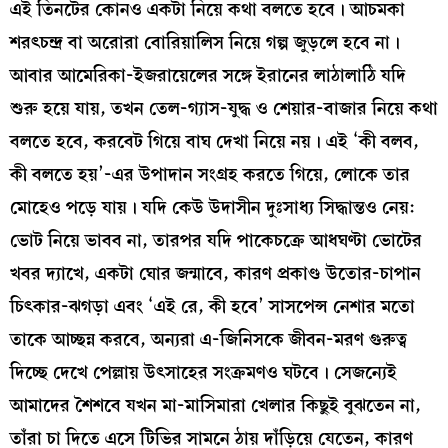
এই তিনটের কোনও একটা নিয়ে কথা বলতে হবে। আচমকা
শরৎচন্দ্র বা অরোরা বোরিয়ালিস নিয়ে গল্প জুড়লে হবে না।
আবার আমেরিকা-ইজরায়েলের সঙ্গে ইরানের লাঠালাঠি যদি
শুরু হয়ে যায়, তখন তেল-গ্যাস-যুদ্ধ ও শেয়ার-বাজার নিয়ে কথা
বলতে হবে, করবেট গিয়ে বাঘ দেখা নিয়ে নয়। এই ‘কী বলব,
কী বলতে হয়’-এর উপাদান সংগ্রহ করতে গিয়ে, লোকে তার
মোহেও পড়ে যায়। যদি কেউ উদাসীন দুঃসাধ্য সিদ্ধান্তও নেয়:
ভোট নিয়ে ভাবব না, তারপর যদি পাকেচক্রে আধঘণ্টা ভোটের
খবর দ্যাখে, একটা ঘোর জন্মাবে, কারণ প্রকাণ্ড উতোর-চাপান
চিৎকার-ঝগড়া এবং ‘এই রে, কী হবে’ সাসপেন্স নেশার মতো
তাকে আচ্ছন্ন করবে, অন্যরা এ-জিনিসকে জীবন-মরণ গুরুত্ব
দিচ্ছে দেখে পেল্লায় উৎসাহের সংক্রমণও ঘটবে। সেজন্যেই
আমাদের শৈশবে যখন মা-মাসিমারা খেলার কিছুই বুঝতেন না,
তাঁরা চা দিতে এসে টিভির সামনে ঠায় দাঁড়িয়ে যেতেন, কারণ