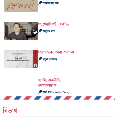
ডাকবাংলা.কম
সং স্টোরি শর্ট : পর্ব ১৬
অনুপম রায়
সংবাদ মূলত কাব‍্য: পর্ব ৩৪
মৃদুল দাশগুপ্ত
গ্র্যামি, রাজনীতি,
ধন্যবাদজ্ঞাপন
অর্ক দাশ (Arka Das)
বিভাগ