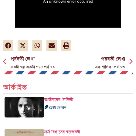
পূর্ববর্তী লেখা
পরবর্তী লেখা
একটা গল্প একটা গান: পর্ব ১১
এক শালিক: পর্ব ১৩
আর্কাইভ
আজীবনের ‘নন্দিনী’
চৈতী ঘোষাল
জর্জ বিশ্বাসের রক্তকরবী