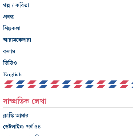
গল্প / কবিতা
প্রবন্ধ
শিল্পকলা
আরামকেদারা
কলাম
ভিডিও
English
সাম্প্রতিক লেখা
ক্লান্তি আমার
ডেটলাইন: পর্ব ৫৪