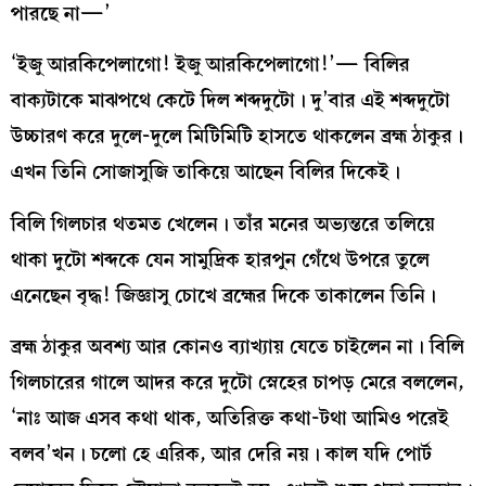
পারছে না—’
‘ইজু আরকিপেলাগো! ইজু আরকিপেলাগো!’— বিলির
বাক্যটাকে মাঝপথে কেটে দিল শব্দদুটো। দু’বার এই শব্দদুটো
উচ্চারণ করে দুলে-দুলে মিটিমিটি হাসতে থাকলেন ব্রহ্ম ঠাকুর।
এখন তিনি সোজাসুজি তাকিয়ে আছেন বিলির দিকেই।
বিলি গিলচার থতমত খেলেন। তাঁর মনের অভ্যন্তরে তলিয়ে
থাকা দুটো শব্দকে যেন সামুদ্রিক হারপুন গেঁথে উপরে তুলে
এনেছেন বৃদ্ধ! জিজ্ঞাসু চোখে ব্রহ্মের দিকে তাকালেন তিনি।
ব্রহ্ম ঠাকুর অবশ্য আর কোনও ব্যাখ্যায় যেতে চাইলেন না। বিলি
গিলচারের গালে আদর করে দুটো স্নেহের চাপড় মেরে বললেন,
‘নাঃ আজ এসব কথা থাক, অতিরিক্ত কথা-টথা আমিও পরেই
বলব’খন। চলো হে এরিক, আর দেরি নয়। কাল যদি পোর্ট