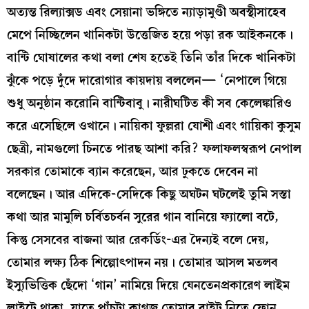
অত্যন্ত রিল্যাক্সড এবং সেয়ানা ভঙ্গিতে ন্যাড়ামুণ্ডী অবস্থীসাহেব
মেপে নিচ্ছিলেন খানিকটা উত্তেজিত হয়ে পড়া রক আইকনকে।
বান্টি ঘোষালের কথা বলা শেষ হতেই তিনি তাঁর দিকে খানিকটা
ঝুঁকে পড়ে দুঁদে দারোগার কায়দায় বললেন— ‘নেপালে গিয়ে
শুধু অনুষ্ঠান করোনি বান্টিবাবু। নারীঘটিত কী সব কেলেঙ্কারিও
করে এসেছিলে ওখানে। নায়িকা ফুল্লরা যোশী এবং গায়িকা কুসুম
ছেত্রী, নামগুলো চিনতে পারছ আশা করি? ফলাফলস্বরূপ নেপাল
সরকার তোমাকে ব্যান করেছেন, আর ঢুকতে দেবেন না
বলেছেন। আর এদিকে-সেদিকে কিছু অঘটন ঘটলেই তুমি সস্তা
কথা আর মামুলি চর্বিতচর্বন সুরের গান বানিয়ে ফ্যালো বটে,
কিন্তু সেসবের বাজনা আর রেকর্ডিং-এর দৈন্যই বলে দেয়,
তোমার লক্ষ্য ঠিক শিল্পোৎপাদন নয়। তোমার আসল মতলব
ইস্যুভিত্তিক ছেঁদো ‘গান’ নামিয়ে দিয়ে যেনতেনপ্রকারেণ লাইম
লাইটে থাকা, যাতে পাঁচটা কাগজ তোমার বাইট নিতে ফোন