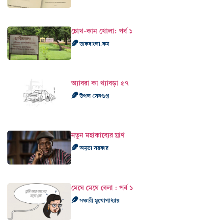
চোখ-কান খোলা: পর্ব ১
ডাকবাংলা.কম
অ্যাবরা কা থ্যাবড়া ৫৭
উপল সেনগুপ্ত
নতুন মহাকাব্যের ঘ্রাণ
অমৃতা সরকার
মেঘে মেঘে বেলা : পর্ব ১
সঞ্চারী মুখোপাধ্যায়