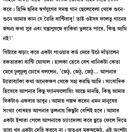
করে। হিন্দি ছবির স্বর্ণযুগের সমস্ত গান ছেলেবেলা থেকে শুনে-
শুনে আমার কান যে তৈরি বান্টিবাবু! তাই ওইসব ফালতু গানের
জঘন্য কথা সুর এবং যন্ত্রাণুষঙ্গে বাকিরা ভুলতে পারে, কিন্তু আমি
নই!’
গিটারে ঝড়াং করে একটা পাওয়ার কর্ড মেরে উঠে দাঁড়ালেন
রকতারকা বান্টি ঘোষাল। হালকা হেসে বেশ খানিকটা কেতা
মেরে ঢুলুঢুলু চোখে বললেন, ‘জেঠু, জেঠু, জেঠু… আপনার
ট্যারাব্যাঁকা কথা অনেকক্ষণ থেকে সহ্য করছি আমি। সাংবাদিক
হিসেবে আপনার কিছু ফ্যানফলোয়িং আছে মানছি, কিন্তু আমার
দিকটাও একবার ভাবুন। আমায় পছন্দ করেন এমন মানুষের
সংখ্যা বোধহয় আপনার তুলনায় কিছুটা বেশিই হবে। আমার
একটা ইশারা পেলে আপনাকে চ্যাংদোলা করে ছুড়ে ফেলে দিতে
তারা খুব একটা দেরি করবে না। অতএব মুকুন্দজেঠু, এই অংশটা