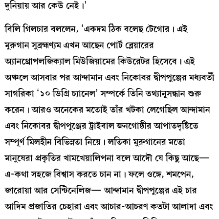
দুনিয়ায় আর কেউ নেই।’
বিলি গিলচার বললেন, ‘একদম ঠিক বলেছ টেগোর। এই
মুরুগান সুব্রহ্মণ্যম এখন আছেন পোর্ট ব্লেয়ারের
অ্যানথ্রোপলজিক্যাল মিউজিয়ামের কিউরেটর হিসেবে। এই
অঞ্চলে আসবার পর আন্দামান এবং নিকোবর দ্বীপপুঞ্জের মধ্যবর্তী
সাগরিকা ‘১০ ডিগ্রি চ্যানেল’ সম্পর্কে তিনি তথ্যানুসন্ধান শুরু
করেন। আরও অনেকের মতোই তাঁর খটকা লেগেছিল আন্দামান
এবং নিকোবর দ্বীপপুঞ্জের ট্রাইবাল জনগোষ্ঠীর আপাতদৃষ্টিতে
সম্পূর্ণ মিলহীন বিভিন্নতা নিয়ে। লতিকা মুরুগানের মতো
মানুষেরা প্রকৃতির খামখেয়ালিপনা বলে আদৌ যে কিছু আছে—
এ-কথা সহজে বিশ্বাস করতে চান না। ফলে ওঙ্গে, শমপেন,
জারোয়া আর সেন্টিনেলিজ— আন্দামান দ্বীপপুঞ্জের এই চার
আদিম প্রজাতির চেহারা এবং আচার-আচরণ কতটা আলাদা এবং