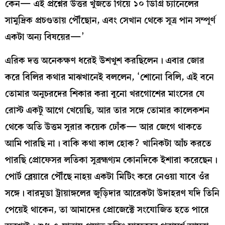
কেন— এই প্রশ্নের উত্তর খুঁজতে গিয়ে ১০ ডিগ্রি চ্যানেলের
সামুদ্রিক প্রচণ্ডতায় পৌঁছোন, এবং সেখান থেকে সূত্র পান সম্পূর্ণ
একটা অন্য বিষয়ের—’
এরিক দত্ত অনেকক্ষণ ধরেই উশখুশ করছিলেন। এবার জোর
করে বিলির কথার মাঝখানেই বললেন, ‘শোনো বিলি, এই বনে
তোমার অনুচরদের শিকার করা বুনো খরগোশের মাংসের যে
রোস্ট একটু আগে খেয়েছি, আর তার সঙ্গে তোমার কালেকশন
থেকে অতি উত্তম সুরার কয়েক ঢোঁক— আর জেগে থাকতে
আমি পারছি না। বাকি কথা কাল হোক? খানিকটা আঁচ করতে
পারছি প্রোফেসর লতিকা সুব্রহ্মণ্যম কোনদিকে ইশারা করেছেন।
পোর্ট ব্লেয়ারে পৌঁছে নাহয় একটা মিটিং করে নেওয়া যাবে ওঁর
সঙ্গে। বারমুডা ট্রায়াঙ্গলের জুড়িদার আরেকটা উদাহরণ যদি তিনি
পেয়েই থাকেন, তা আমাদের প্রোজেক্টে সংযোজিত হতে পারে