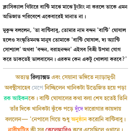
ক্লাসিক্যাল গিটারে বান্টি মাঝে মাঝে টুংটাং না করলে তাকে এমন
অভিজাত পরিবেশে একেবারেই মানাত না।
মুকুন্দ বললেন, ‘তা বান্টিবাবু, তোমার নাম বন্দন ‘বান্টি’ ঘোষাল
হলেও সংস্কৃতিমনস্ক মানুষ তোমাকে ‘বান্টি ঘোষাল, দ্য অ্যান্টি
সোশ্যাল’ অথবা ‘বন্দন, বরাহনন্দন’ এইসব বিশ্রী উপমা যোগ
করে ডাকতেই ভালবাসেন। এরকম কেন একটু খোলসা করবে?’
অত্যন্ত
রিল্যাক্সড
এবং সেয়ানা ভঙ্গিতে ন্যাড়ামুণ্ডী
অবস্থীসাহেব
মেপে
নিচ্ছিলেন খানিকটা উত্তেজিত হয়ে পড়া
রক আইকন
কে। বান্টি ঘোষালের কথা বলা শেষ হতেই তিনি
তাঁর দিকে খানিকটা ঝুঁকে পড়ে
দুঁদে
দারোগার কায়দায়
বললেন— ‘নেপালে গিয়ে শুধু
অনুষ্ঠান
করোনি বান্টিবাবু।
নারীঘটিত
কী সব
কেলেঙ্কারিও
করে এসেছিলে ওখানে।