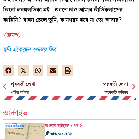
কিংবা লবঙ্গলতিকা নই। শুনতে চাও আমার কীর্তিকলাপের
কাহিনি? বাচ্চা ছেলে তুমি, কানগরম হবে না তো আবার?’
(ক্রমশ)
ছবি এঁকেছেন শুভময় মিত্র
পূর্ববর্তী লেখা
পরবর্তী লেখা
খড়ির আঁচড়
কয়েকটি কবিতা
আর্কাইভ
বাংলার বাইবেল : পর্ব ৬
অরিক্তম চ্যাটার্জি