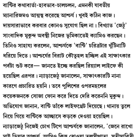
বান্টির কথাবার্তা-হাবভাব-চালচলন, এমনকী যাবতীয়
ম্যানারিজমও আত্মস্থ করেছে আশ্চর্য। খুবই কঠিন কাজ।
দায়সারাভাবে করবার কোনও সুযোগ ছিল না। বিখ্যাত ‘জেঠু’
সাংবাদিক মুকুন্দ অবস্থী নিজের ভূমিকাতেই ক্যামিও করছেন।
তিনিও সাহায্য করলেন, আশ্চর্যকে ‘বান্টি’ চরিত্রটার খুঁটিনাটি
ধরিয়ে দিতে। আশ্চর্যের বিরাট কৌতূহল হচ্ছিল এই সাক্ষাৎকার
পর্বটা শুট করে— জানতে ইচ্ছে করছিল রিয়্যাল লাইফে কী
হয়েছিল এরপর। ন্যাড়াজেঠু জানালেন, সাক্ষাৎকারটি নানা
কারণে প্রচারিত হয়নি। তবে পুলিশের ওপরমহলের
কয়েকজনকে সোজা ফোন করে দিতে দেরি করেননি মুকুন্দ।
অভিযোগ জানান, বান্টি তাঁকে লাইফথ্রেট দিয়েছে। থানায় তুলে
নিয়ে গিয়ে বান্টিকে আচ্ছাসে কড়কে দেওয়া হয়েছিল।
ন্যাড়াজেঠু নিজেই চোখ টিপে আশ্চর্যকে জানালেন, ‘জেনে রাখো
মাই ডিয়ার আশ্চর্য, আমিও কিন্তু ধোওয়া তুলসীপাতা, সতীসাবিত্রী