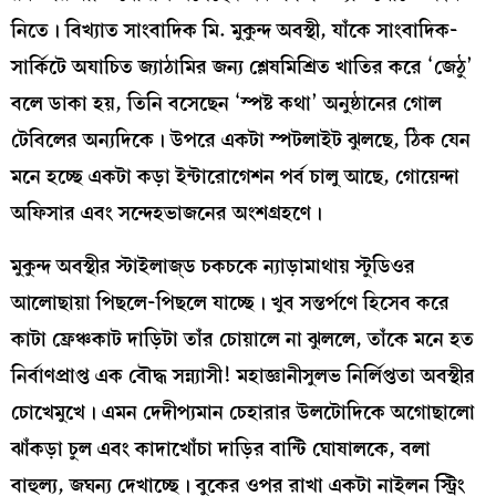
নিতে। বিখ্যাত সাংবাদিক মি. মুকুন্দ অবস্থী, যাঁকে সাংবাদিক-
সার্কিটে অযাচিত জ্যাঠামির জন্য শ্লেষমিশ্রিত খাতির করে ‘জেঠু’
বলে ডাকা হয়, তিনি বসেছেন ‘স্পষ্ট কথা’ অনুষ্ঠানের গোল
টেবিলের অন্যদিকে। উপরে একটা স্পটলাইট ঝুলছে, ঠিক যেন
মনে হচ্ছে একটা কড়া ইন্টারোগেশন পর্ব চালু আছে, গোয়েন্দা
অফিসার এবং সন্দেহভাজনের অংশগ্রহণে।
মুকুন্দ অবস্থীর স্টাইলাজ্‌ড চকচকে ন্যাড়ামাথায় স্টুডিওর
আলোছায়া পিছলে-পিছলে যাচ্ছে। খুব সন্তর্পণে হিসেব করে
কাটা ফ্রেঞ্চকাট দাড়িটা তাঁর চোয়ালে না ঝুললে, তাঁকে মনে হত
নির্বাণপ্রাপ্ত এক বৌদ্ধ সন্ন্যাসী! মহাজ্ঞানীসুলভ নির্লিপ্ততা অবস্থীর
চোখেমুখে। এমন দেদীপ্যমান চেহারার উলটোদিকে অগোছালো
ঝাঁকড়া চুল এবং কাদাখোঁচা দাড়ির বান্টি ঘোষালকে, বলা
বাহুল্য, জঘন্য দেখাচ্ছে। বুকের ওপর রাখা একটা নাইলন স্ট্রিং