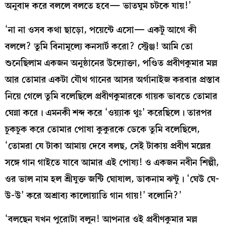
অনুবাদ করে বললে বলতে হবে— ভাতঘুম চটকে যায়!’
‘না না ওসব কথা ছাড়ো, পয়েন্টে এসো— একটু আগে কী
বললে? তুমি বিনামূল্যে কনসার্ট করো? স্ট্রেঞ্জ! আমি তো
শুনেছিলাম একজন অনুষ্ঠানের উদ্যোক্তা, পণ্ডিত প্রবীণকুমার মল্ল
আর তোমার একটা যৌথ গানের আসর অর্গানাইজ করবার প্রস্তাব
নিয়ে গেলে তুমি বলেছিলে প্রবীণকুমারকে গায়ক ভাবতে তোমার
ঘেন্না করে। এমনকী শব্দ করে ‘ওয়্যাক থুঃ’ করেছিলে। তারপর
চুকচুক করে তোমার পোষা কুকুরকে ডেকে তুমি বলেছিলে,
‘তোমরা যে টাকা আমায় দেবে বলছ, সেই টাকায় প্রবীণ মল্লের
সঙ্গে গান গাইতে যাবে আমার এই পোষ্য! ও একজন নবীন শিল্পী,
ওর ভাল নাম হল শ্রীযুক্ত জন্টি ঘোষাল, ডাকনাম ঝন্টু। ‘ঘেউ ঘে-
উ-উ’ করে অশ্রাব্য কালোয়াতি গান গায়!’ বলোনি?’
‘বলছেন যখন পুরোটা বলুন! আপনার ওই প্রবীণকুমার মল্ল