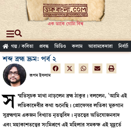
এক ডাকে গোটা বিশ্ব
গল্প / কবিতা
প্রবন্ধ
ভিডিও
কলাম
আরামকেদারা
নির্বাচ
শব্দ ব্রহ্ম দ্রুম: পর্ব ২
রূপম ইসলাম
স
ম্মতিসূচক মাথা নাড়লেন ব্রহ্ম ঠাকুর। বললেন, ‘আমি এই
লতিকাদেবীর কথা শুনেছি। প্রোফেসর লতিকা মুরুগান
সুব্রহ্মণ্যম একজন বিখ্যাত নৃতত্ত্ববিদ। নৃতত্ত্বের অভিযোজনবাদ
এবং মহাকাশতত্ত্বের সংমিশ্রণে এই মহিলার সমকক্ষ এই মুহূর্তে