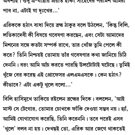
অবশ্যই। শুধু এ-যাত্রায় প্রয়াত হকিং সাহেবের পরামর্শ আমরা
পাব না, এটাই যা দুঃখের…’
এরিককে হঠাৎ বাধা দিয়ে ব্রহ্ম ঠাকুর বলে উঠলেন, ‘কিন্তু বিলি,
লতিকাদেবী কী বিষয়ে গবেষণা করছেন, এবং সেটা আমাদের
মিশনের সঙ্গে কতটা সম্পর্ক রাখে, তার খোঁজ তুমি পেলে কী
করে? তিনি নিশ্চয়ই তোমায় তাঁর গবেষণার কথা জানিয়ে চিঠি
দেননি। বরং আমি আঁচ করতে পারছি উলটোটাই ঘটেছে। তুমিই
খুঁজে বের করেছ এই প্রোফেসর এলএমএসকে। কেন হঠাৎ?
কীভাবে? এটা একটু খুলে বলো…’
বিলি হাসিমুখে তাকিয়ে রইলেন ব্রহ্মের দিকে। বললেন, ‘আই
মাস্ট সে টেগোর, তোমার চোখকে ফাঁকি দেওয়া সম্ভব নয়। হ্যাঁ,
আমিই যোগাযোগ করেছি, তিনি করেননি। তবে পরেই এসব
‘খুলে’ বলব না হয়। দেখছই তো, এরিক আর জেগে থাকতেই