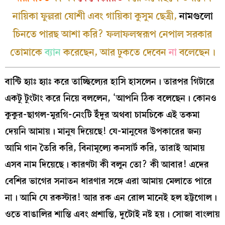
নায়িকা ফুল্লরা যোশী এবং গায়িকা কুসুম ছেত্রী,
নামগুলো
চিনতে পারছ আশা করি? ফলাফলস্বরূপ নেপাল সরকার
তোমাকে
ব্যান
করেছেন, আর ঢুকতে দেবেন
না
বলেছেন।
বান্টি হ্যাঃ হ্যাঃ করে তাচ্ছিল্যের হাসি হাসলেন। তারপর গিটারে
একটু টুংটাং করে নিয়ে বললেন, ‘আপনি ঠিক বলেছেন। কোনও
কুকুর-ছাগল-মুরগি-নেংটি ইঁদুর অথবা চামচিকে এই তকমা
দেয়নি আমায়। মানুষ দিয়েছে! যে-মানুষের উপকারের জন্য
আমি গান তৈরি করি, বিনামূল্যে কনসার্ট করি, তারাই আমায়
এসব নাম দিয়েছে। কারণটা কী বলুন তো? কী আবার! এদের
বেশির ভাগের সনাতন ধারণার সঙ্গে এরা আমায় মেলাতে পারে
না। আমি যে রকস্টার! আর রক এন রোল মানেই হল হট্টগোল।
ওতে বাঙালির শান্তি এবং প্রশান্তি, দুটোই নষ্ট হয়। সোজা বাংলায়