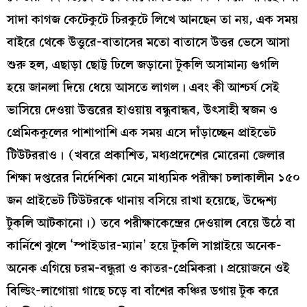
সাদা কাগজ কেটেকুটে চিরকুটে লিখে আনছেন তা নয়, এক সময়
বাইরে থেকে উত্তুরে-বাতাসের মতো বাতাসে উত্তর ভেসে আসা
শুরু হল, এছাড়া ছোট্ট ঢিলে জড়ানো টুকলি অসামান্য গুগলি
হয়ে জানলা দিয়ে ধেয়ে আসতে লাগল। এবং কী আশ্চর্য সেই
ভাসিয়ে দেওয়া উত্তরের হাওয়ায় বন্ধুবান্ধব, উৎসাহী স্বজন ও
প্রেমিককুলের পাশাপাশি এক সময় এসে দাঁড়াচ্ছেন প্রাইভেট
টিউটররাও। (খবরে প্রকাশিত, মধ্যপ্রদেশের মোরেনা জেলার
শিক্ষা দপ্তরের নির্দেশিকা মেনে মাধ্যমিক পরীক্ষা চলাকালীন ১৫০
জন প্রাইভেট টিউটরকে থানায় বসিয়ে রাখা হয়েছে, উদ্দেশ্য
টুকলি আটকানো।) তবে পরীক্ষাকেন্দ্রের দেওয়াল বেয়ে উঠে বা
কার্নিশে ঝুলে ‘স্পাইডার-ম্যান’ হয়ে টুকলি সাপ্লাইয়ে অনেক-
অনেক এগিয়ে চরম-বন্ধুরা ও কাতর-প্রেমিকরা। প্রয়োজনে ওই
বিল্ডিং-লাগোয়া গাছে চড়ে বা বাঁশের কঞ্চির ডগায় টুক করে