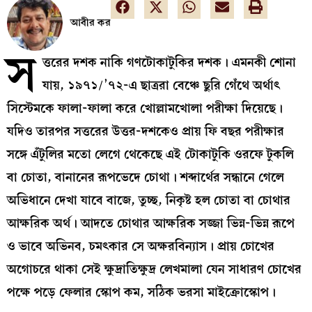
আবীর কর
স
ত্তরের দশক নাকি গণটোকাটুকির দশক। এমনকী শোনা
যায়, ১৯৭১/’৭২-এ ছাত্ররা বেঞ্চে ছুরি গেঁথে অর্থাৎ
সিস্টেমকে ফালা-ফালা করে খোল্লামখোলা পরীক্ষা দিয়েছে।
যদিও তারপর সত্তরের উত্তর-দশকেও প্রায় ফি বছর পরীক্ষার
সঙ্গে এঁটুলির মতো লেগে থেকেছে এই টোকাটুকি ওরফে টুকলি
বা চোতা, বানানের রূপভেদে চোথা। শব্দার্থের সন্ধানে গেলে
অভিধানে দেখা যাবে বাজে, তুচ্ছ, নিকৃষ্ট হল চোতা বা চোথার
আক্ষরিক অর্থ। আদতে চোথার আক্ষরিক সজ্জা ভিন্ন-ভিন্ন রূপে
ও ভাবে অভিনব, চমৎকার সে অক্ষরবিন্যাস। প্রায় চোখের
অগোচরে থাকা সেই ক্ষুদ্রাতিক্ষুদ্র লেখমালা যেন সাধারণ চোখের
পক্ষে পড়ে ফেলার স্কোপ কম, সঠিক ভরসা মাইক্রোস্কোপ।