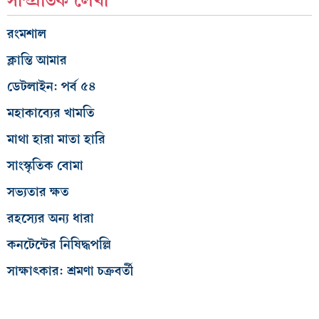
সাম্প্রতিক লেখা
রংমশাল
ক্লান্তি আমার
ডেটলাইন: পর্ব ৫৪
মহাকাব্যের খামতি
মাথা হারা মাতা হারি
সাংস্কৃতিক বোমা
সভ্যতার ক্ষত
রহস্যের অন্য ধারা
কনটেন্টের নিষিদ্ধপল্লি
সাক্ষাৎকার: শ্রমণা চক্রবর্তী