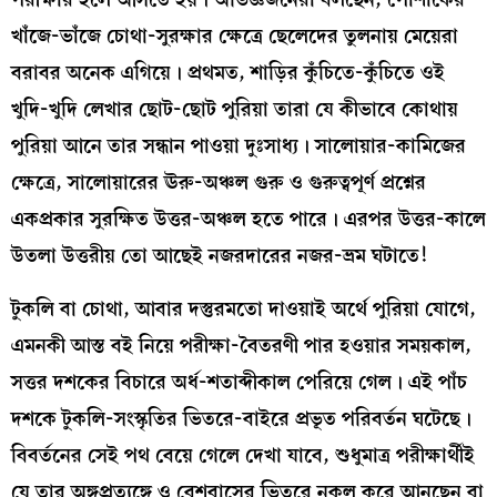
খাঁজে-ভাঁজে চোথা-সুরক্ষার ক্ষেত্রে ছেলেদের তুলনায় মেয়েরা
বরাবর অনেক এগিয়ে। প্রথমত, শাড়ির কুঁচিতে-কুঁচিতে ওই
খুদি-খুদি লেখার ছোট-ছোট পুরিয়া তারা যে কীভাবে কোথায়
পুরিয়া আনে তার সন্ধান পাওয়া দুঃসাধ্য। সালোয়ার-কামিজের
ক্ষেত্রে, সালোয়ারের ঊরু-অঞ্চল গুরু ও গুরুত্বপূর্ণ প্রশ্নের
একপ্রকার সুরক্ষিত উত্তর-অঞ্চল হতে পারে। এরপর উত্তর-কালে
উতলা উত্তরীয় তো আছেই নজরদারের নজর-ভ্রম ঘটাতে!
টুকলি বা চোথা, আবার দস্তুরমতো দাওয়াই অর্থে পুরিয়া যোগে,
এমনকী আস্ত বই নিয়ে পরীক্ষা-বৈতরণী পার হওয়ার সময়কাল,
সত্তর দশকের বিচারে অর্ধ-শতাব্দীকাল পেরিয়ে গেল। এই পাঁচ
দশকে টুকলি-সংস্কৃতির ভিতরে-বাইরে প্রভূত পরিবর্তন ঘটেছে।
বিবর্তনের সেই পথ বেয়ে গেলে দেখা যাবে, শুধুমাত্র পরীক্ষার্থীই
যে তার অঙ্গপ্রত্যঙ্গে ও বেশবাসের ভিতরে নকল করে আনছেন বা