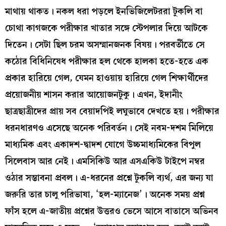
মাথায় থাকত। নকল ধরা পড়লে ইনভিজিলেটররা টুকলি বা
চোথা কাগজকে পরীক্ষার খাতার সঙ্গে স্টেপলার দিয়ে আটকে
দিতেন। সেটা ছিল চরম অসম্মানজনক বিষয়। পরবর্তীতে সে
কঠোর বিধিনিষেধ পরীক্ষার হল থেকে হালকা হতে-হতে এক
প্রকার হারিয়ে গেল, যেমন হাওয়ায় হারিয়ে গেল শিক্ষার্থীদের
প্রয়োজনীয় শাসন করার আয়োজনটুকু। এখন, ইদানীং
ছাত্রছাত্রীদের প্রায় সব বেয়াদপিই লঘুভাবে দেখতে হয়। পরীক্ষার
ধরনধারণও এসেছে অনেক পরিবর্তন। সেই নবম-দশম মিলিয়ে
মাধ্যমিক এবং একাদশ-দ্বাদশ যোগে উচ্চমাধ্যমিকের বিপুল
সিলেবাস আর নেই। এমসিকিউ আর এসএকিউ টাইপে নম্বর
ওঠার সম্ভাবনা প্রবল। এ-ধরনের প্রশ্নে টুকলি ব্যর্থ, এর জন্য যা
জরুরি তার চালু পরিভাষা, ‘হল-ম্যানেজ’। অনেক সময় প্রশ্ন
ফাঁস হলে এ-জাতীয় প্রশ্নের উত্তরও ভেসে আসে বাতাসে অভিনব