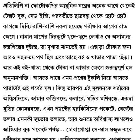
প্রতিলিপি বা ফোটোকপির আধুনিক যন্ত্রের অনেক আগে থেকেই
টেক্সট-বুক, মেড-ইজি, পরবর্তীতে ছাত্রবন্ধু থেকে ছোট-ছোট
কাগজে দিব্যি রাশি-রাশি নকল হয়েছে পরীক্ষার আগের রাত
জেগে। নানান মাপের চিরকুটে খুদে-খুদে লেখাও যে অসামান্য
হস্তশিল্পের দৃষ্টান্ত, তা দৃশ্যত মানতেই হয়। এছাড়া টোকার জন্য
আরও সহজতম পথ ছিল এবং আছে বই ও খাতার পাতা ছেঁড়া।
আর এই বই-খাতা থেকে টোকা বা ঝাড়ার ক্ষেত্রে গুরুত্বপূর্ণ হল
অনুমানশক্তি। আসতে পারে এমন প্রশ্নের টুকলি নিয়ে আসতে
পারাটাই এই পর্বের মূল। কিন্তু তারপর এই মূলধনকে শরীরের
অন্ধিসন্ধিতে, জামার কব্জিবন্ধে, কলারে, ঘড়ির মণিবন্ধে, একদা
ধুতির কোমরবন্ধে, এখন প্যান্টের হরকিসিমের পকেটে, বেল্টের
তলায় এমনকী জুতোর তলাতে, আর শুনতে অবিশ্বাস্য লাগলেও
জাঙিয়ার বুক পকেটে পর্যন্ত… চোরাগোপ্তা সে-মাল মজুত করে
পরীক্ষার হলে আসতে হয়। অভিজ্ঞজনেরা বলছেন, পোশাকের