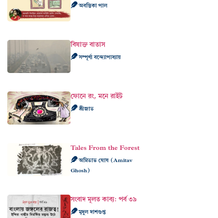
অবন্তিকা পাল
বিষাক্ত বাতাস
সম্পূর্ণা বন্দ্যোপাধ্যায়
ফোনে রং, মনে রাইট
শ্রীজাত
Tales From the Forest
অমিতাভ ঘোষ (Amitav
Ghosh)
সংবাদ মূলত কাব‍্য: পর্ব ৩৯
মৃদুল দাশগুপ্ত