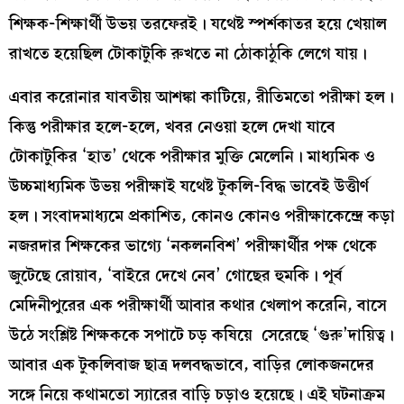
শিক্ষক-শিক্ষার্থী উভয় তরফেরই। যথেষ্ট স্পর্শকাতর হয়ে খেয়াল
রাখতে হয়েছিল টোকাটুকি রুখতে না ঠোকাঠুকি লেগে যায়।
এবার করোনার যাবতীয় আশঙ্কা কাটিয়ে, রীতিমতো পরীক্ষা হল।
কিন্তু পরীক্ষার হলে-হলে, খবর নেওয়া হলে দেখা যাবে
টোকাটুকির ‘হাত’ থেকে পরীক্ষার মুক্তি মেলেনি। মাধ্যমিক ও
উচ্চমাধ্যমিক উভয় পরীক্ষাই যথেষ্ট টুকলি-বিদ্ধ ভাবেই উত্তীর্ণ
হল। সংবাদমাধ্যমে প্রকাশিত, কোনও কোনও পরীক্ষাকেন্দ্রে কড়া
নজরদার শিক্ষকের ভাগ্যে ‘নকলনবিশ’ পরীক্ষার্থীর পক্ষ থেকে
জুটেছে রোয়াব, ‘বাইরে দেখে নেব’ গোছের হুমকি। পূর্ব
মেদিনীপুরের এক পরীক্ষার্থী আবার কথার খেলাপ করেনি, বাসে
উঠে সংশ্লিষ্ট শিক্ষককে সপাটে চড় কষিয়ে সেরেছে ‘গুরু’দায়িত্ব।
আবার এক টুকলিবাজ ছাত্র দলবদ্ধভাবে, বাড়ির লোকজনদের
সঙ্গে নিয়ে কথামতো স্যারের বাড়ি চড়াও হয়েছে। এই ঘটনাক্রম