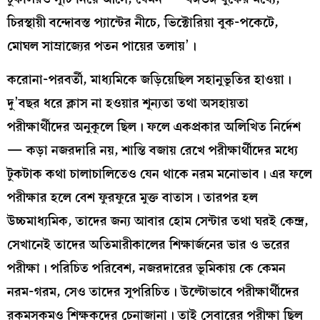
চিরস্থায়ী বন্দোবস্ত প্যান্টের নীচে, ভিক্টোরিয়া বুক-পকেটে,
মোঘল সাম্রাজ্যের পতন পায়ের তলায়’।
করোনা-পরবর্তী, মাধ্যমিকে জড়িয়েছিল সহানুভূতির হাওয়া।
দু’বছর ধরে ক্লাস না হওয়ার শূন্যতা তথা অসহায়তা
পরীক্ষার্থীদের অনুকূলে ছিল। ফলে একপ্রকার অলিখিত নির্দেশ
— কড়া নজরদারি নয়, শান্তি বজায় রেখে পরীক্ষার্থীদের মধ্যে
টুকটাক কথা চালাচালিতেও যেন থাকে নরম মনোভাব। এর ফলে
পরীক্ষার হলে বেশ ফুরফুরে মুক্ত বাতাস। তারপর হল
উচ্চমাধ্যমিক, তাদের জন্য আবার হোম সেন্টার তথা ঘরই কেন্দ্র,
সেখানেই তাদের অতিমারীকালের শিক্ষার্জনের ভার ও ভরের
পরীক্ষা। পরিচিত পরিবেশ, নজরদারের ভূমিকায় কে কেমন
নরম-গরম, সেও তাদের সুপরিচিত। উল্টোভাবে পরীক্ষার্থীদের
রকমসকমও শিক্ষকদের চেনাজানা। তাই সেবারের পরীক্ষা ছিল