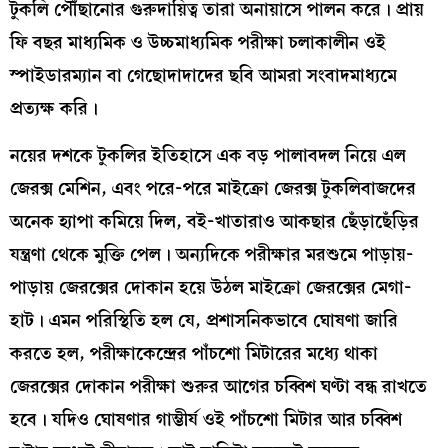
টুকলি পৌঁছানোর গুরুদায়িত্ব তারা অনায়াসে পালন করে। প্রায়
ফি বছর মাধ্যমিক ও উচ্চমাধ্যমিক পরীক্ষা চলাকালীন ওই
স্পাইডারম্যান বা গেছোদাদাদের ছবি আমরা সংবাদমাধ্যমে
প্রত্যক্ষ করি।
নয়ের দশকে টুকলির ইতিহাসে এক বড় পালাবদল নিয়ে এল
জেরক্স মেশিন, এবং পরে-পরে মাইক্রো জেরক্স টুকলিবাজদের
অনেক হ্যাপা কমিয়ে দিল, বই-খাতারাও আকছার ছেঁড়াছেঁড়ির
যন্ত্রণা থেকে মুক্তি পেল। অন্যদিকে পরীক্ষার মরশুমে পাড়ায়-
পাড়ায় জেরক্সের দোকান হয়ে উঠল মাইক্রো জেরক্সের মেগা-
হাট। এমন পরিস্থিতি হল যে, প্রশাসনিকভাবে ঘোষণা জারি
করতে হল, পরীক্ষাকেন্দ্রের পাঁচশো মিটারের মধ্যে থাকা
জেরক্সের দোকান পরীক্ষা শুরুর আগের চব্বিশ ঘণ্টা বন্ধ রাখতে
হবে। যদিও ঘোষণার গাম্ভীর্য ওই পাঁচশো মিটার আর চব্বিশ