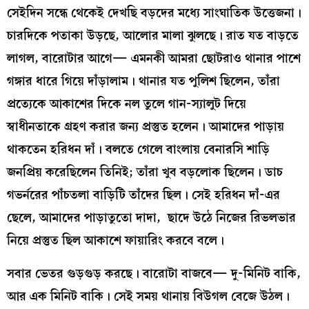
সেইদিন সন্ধে থেকেই দেখছি বড়দের মধ্যে সাংঘাতিক উত্তেজনা।
চারদিকে পতাকা উড়ছে, আলোর মালা ঝুলছে। রাত যত বাড়তে
লাগল, বারোটার আগে— এমনকী আমরা ছোটরাও থানার পাশে
গঙ্গার ধারে গিয়ে দাঁড়ালাম। থানার যত পুলিশ ছিলেন, তাঁরা
প্রত্যেকে আকাশের দিকে নল তুলে গান-স্যালুট দিয়ে
স্বাধীনতাকে গ্রহণ করার জন্য প্রস্তুত হলেন। আমাদের পাড়ায়
থাকতেন হরিধন দাঁ। বলতে গেলে বাংলায় বেনারসি শাড়ি
জনপ্রিয় করেছিলেন তিনিই; তাঁরা খুব বড়লোক ছিলেন। ডাচ
গভর্নরের পাঁচতলা বাড়িটি তাঁদের ছিল। সেই হরিধন দাঁ-এর
ছেলে, আমাদের পাড়াতুতো দাদা, ছাদে উঠে নিজের রিভলভার
নিয়ে প্রস্তুত ছিল আকাশে ফায়ারিং করবে বলে।
সবার ভেতর গুড়গুড় করছে। বারোটা বাজবে— দু-মিনিট বাকি,
আর এক মিনিট বাকি। সেই সময় থানায় বিউগল বেজে উঠল।