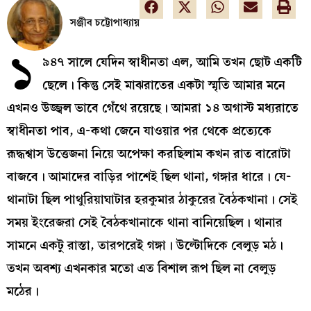
সঞ্জীব চট্টোপাধ্যায়
১
৯৪৭ সালে যেদিন স্বাধীনতা এল, আমি তখন ছোট একটি
ছেলে। কিন্তু সেই মাঝরাতের একটা স্মৃতি আমার মনে
এখনও উজ্জ্বল ভাবে গেঁথে রয়েছে। আমরা ১৪ অগাস্ট মধ্যরাতে
স্বাধীনতা পাব, এ-কথা জেনে যাওয়ার পর থেকে প্রত্যেকে
রূদ্ধশ্বাস উত্তেজনা নিয়ে অপেক্ষা করছিলাম কখন রাত বারোটা
বাজবে। আমাদের বাড়ির পাশেই ছিল থানা, গঙ্গার ধারে। যে-
থানাটা ছিল পাথুরিয়াঘাটার হরকুমার ঠাকুরের বৈঠকখানা। সেই
সময় ইংরেজরা সেই বৈঠকখানাকে থানা বানিয়েছিল। থানার
সামনে একটু রাস্তা, তারপরেই গঙ্গা। উল্টোদিকে বেলুড় মঠ।
তখন অবশ্য এখনকার মতো এত বিশাল রূপ ছিল না বেলুড়
মঠের।