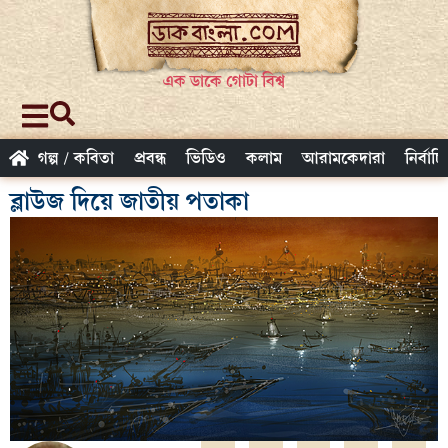
এক ডাকে গোটা বিশ্ব
গল্প / কবিতা
প্রবন্ধ
ভিডিও
কলাম
আরামকেদারা
নির্বাচ
ব্লাউজ দিয়ে জাতীয় পতাকা