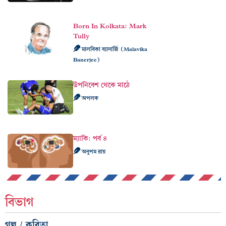
Born In Kolkata: Mark
Tully
মালবিকা ব্যানার্জি (Malavika
Banerjee)
উপনিবেশ থেকে মাঠে
অপলক
ম্যাকি: পর্ব ৪
অনুপম রায়
বিভাগ
গল্প / কবিতা