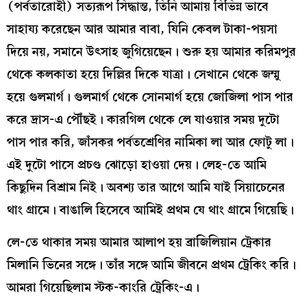
(পর্বতারোহী) সত্যরূপ সিদ্ধান্ত, তিনি আমায় বিভিন্ন ভাবে
সাহায্য করেছেন আর আমার বাবা, যিনি কেবল টাকা-পয়সা
দিয়ে নয়, সমানে উৎসাহ জুগিয়েছেন। শুরু হয় আমার করিমপুর
থেকে কলকাতা হয়ে দিল্লির দিকে যাত্রা। সেখানে থেকে জম্মু
হয়ে গুলমার্গ। গুলমার্গ থেকে সোনমার্গ হয়ে জোজিলা পাস পার
করে দ্রাস-এ পৌঁছই। কারগিল থেকে লে যাওয়ার সময় দুটো
পাস পার করি, জাঁসকর পর্বতশ্রেণির নামিকা লা আর ফোটু লা।
এই দুটো পাসে প্রচণ্ড ঝোড়ো হাওয়া দেয়। লেহ-তে আমি
কিছুদিন বিশ্রাম নিই। অবশ্য তার আগে আমি যাই সিয়াচেনের
থাং গ্রামে। বাঙালি হিসেবে আমিই প্রথম যে থাং গ্রামে গিয়েছি।
লে-তে থাকার সময় আমার আলাপ হয় ব্রাজিলিয়ান ট্রেকার
মিলানি ভিনের সঙ্গে। তাঁর সঙ্গে আমি জীবনে প্রথম ট্রেকিং করি।
আমরা গিয়েছিলাম স্টক-কাংরি ট্রেকিং-এ।