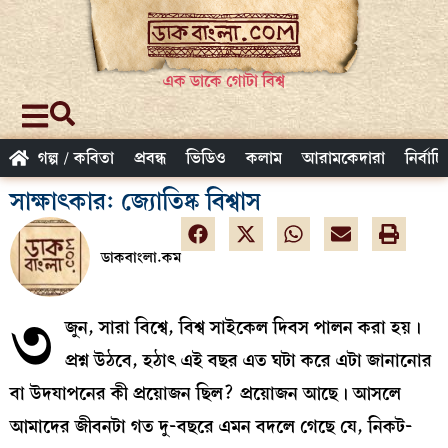
এক ডাকে গোটা বিশ্ব
গল্প / কবিতা
প্রবন্ধ
ভিডিও
কলাম
আরামকেদারা
নির্বাচ
সাক্ষাৎকার: জ্যোতিষ্ক বিশ্বাস
ডাকবাংলা.কম
৩
জুন, সারা বিশ্বে, বিশ্ব সাইকেল দিবস পালন করা হয়।
প্রশ্ন উঠবে, হঠাৎ এই বছর এত ঘটা করে এটা জানানোর
বা উদযাপনের কী প্রয়োজন ছিল? প্রয়োজন আছে। আসলে
আমাদের জীবনটা গত দু-বছরে এমন বদলে গেছে যে, নিকট-