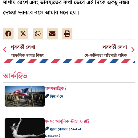
মাথায় রেখে এবং ভবিষ্যতের কথা ভেবে এই দিকে একটু নজর
দেওয়া দরকার বলে আমার মনে হয়।
পূর্ববর্তী লেখা
পরবর্তী লেখা
আঞ্চলিক ভাষার বিজয়
যে-জটিলতা অতিমারী অধিক
আর্কাইভ
অগণতান্ত্রিক?
সিদ্ধার্থ দে
যমজ: আধুনিক ক্রীড়া ও রাষ্ট্র
মুকুল কেসবন (Mukul
Kesavan)