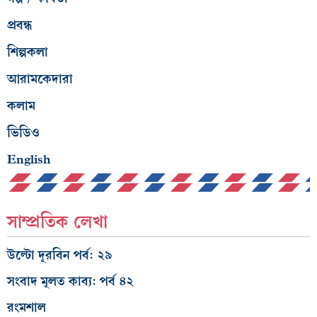
প্রবন্ধ
শিল্পকলা
আরামকেদারা
কলাম
ভিডিও
English
সাম্প্রতিক লেখা
উল্টো দূরবিন পর্ব: ২৯
সংবাদ মূলত কাব্য: পর্ব ৪২
রংমশাল