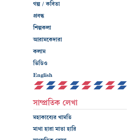
গল্প / কবিতা
প্রবন্ধ
শিল্পকলা
আরামকেদারা
কলাম
ভিডিও
English
সাম্প্রতিক লেখা
মহাকাব্যের খামতি
মাথা হারা মাতা হারি