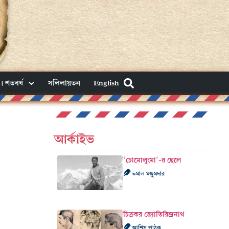
। শতবর্ষ
সলিলায়তন
English
আর্কাইভ
‘চোমোলুংমা’-র ছেলে
তমাল মজুমদার
চিত্রকর জ্যোতিরিন্দ্রনাথ
আশিস পাঠক