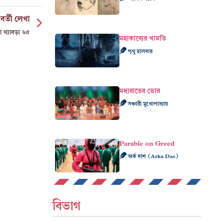
বর্তী লেখা
া থ্যাবড়া ৬৫
মহাকাব্যের খামতি
পৃথু হালদার
মধ্যরাতের ভোর
সঞ্চারী মুখোপাধ্যায়
Parable on Greed
অর্ক দাশ (Arka Das)
বিভাগ