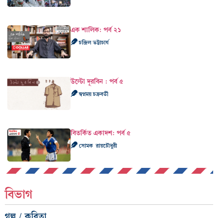
এক শালিক: পর্ব ২১
চন্দ্রিল ভট্টাচার্য
উল্টো দূরবিন : পর্ব ৫
স্বপ্নময় চক্রবর্তী
বিতর্কিত একাদশ: পর্ব ৫
সোমক রায়চৌধুরী
বিভাগ
গল্প / কবিতা