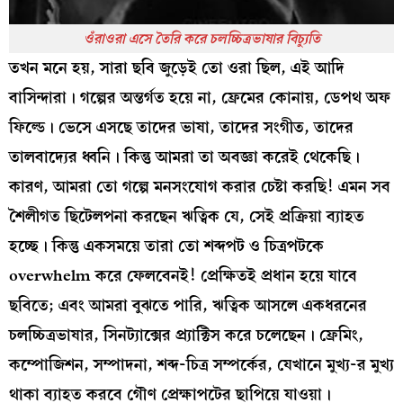
ওঁরাওরা এসে তৈরি করে চলচ্চিত্রভাষার বিচ্যুতি
তখন মনে হয়, সারা ছবি জুড়েই তো ওরা ছিল, এই আদি
বাসিন্দারা। গল্পের অন্তর্গত হয়ে না, ফ্রেমের কোনায়, ডেপথ অফ
ফিল্ডে। ভেসে এসছে তাদের ভাষা, তাদের সংগীত, তাদের
তালবাদ্যের ধ্বনি। কিন্তু আমরা তা অবজ্ঞা করেই থেকেছি।
কারণ, আমরা তো গল্পে মনসংযোগ করার চেষ্টা করছি! এমন সব
শৈলীগত ছিটেলপনা করছেন ঋত্বিক যে, সেই প্রক্রিয়া ব্যাহত
হচ্ছে। কিন্তু একসময়ে তারা তো শব্দপট ও চিত্রপটকে
overwhelm করে ফেলবেনই! প্রেক্ষিতই প্রধান হয়ে যাবে
ছবিতে; এবং আমরা বুঝতে পারি, ঋত্বিক আসলে একধরনের
চলচ্চিত্রভাষার, সিনট্যাক্সের প্র্যাক্টিস করে চলেছেন। ফ্রেমিং,
কম্পোজিশন, সম্পাদনা, শব্দ-চিত্র সম্পর্কের, যেখানে মুখ্য-র মুখ্য
থাকা ব্যাহত করবে গৌণ প্রেক্ষাপটের ছাপিয়ে যাওয়া।