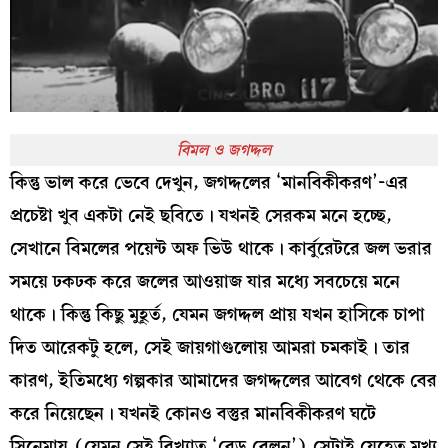
বিমল ও জগদ্দল
কিন্তু ভাল করে ভেবে দেখুন, জগদ্দলের ‘মানবিকীকরণ’-এর
প্রচেষ্টা খুব একটা নেই ছবিতে। যখনই সেরকম মনে হচ্ছে,
সেখানে বিমলের পয়েন্ট অফ ভিউ থাকে। কার্বুরেটরে জল ভরার
সময়ে ঢকঢক করে জলের আওয়াজ যার মধ্যে সবচেয়ে মনে
থাকে। কিন্তু কিছু মুহূর্ত, যেমন জগদ্দল প্রায় যখন হাসিকে চাপা
দিত আরেকটু হলে, সেই জায়গাগুলোয় আমরা চমকাই। তার
কারণ, ইতিমধ্যে গল্পকার আমাদের জগদ্দলের আবেগ থেকে বের
করে নিয়েছেন। যখনই কোনও বস্তুর মানবিকীকরণ ঘটে
সিনেমায় (যেমন সেই বিখ্যাত ‘রেড বেলুন’) সেটাই যেহেতু মুখ্য