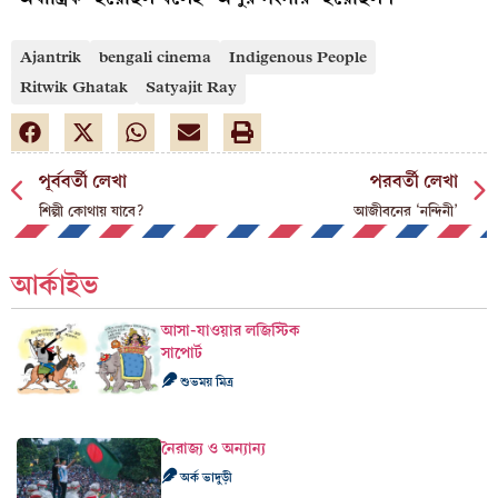
Ajantrik
bengali cinema
Indigenous People
Ritwik Ghatak
Satyajit Ray
পূর্ববর্তী লেখা
পরবর্তী লেখা
শিল্পী কোথায় যাবে?
আজীবনের ‘নন্দিনী’
আর্কাইভ
আসা-যাওয়ার লজিস্টিক
সাপোর্ট
শুভময় মিত্র
নৈরাজ্য ও অন্যান্য
অর্ক ভাদুড়ী