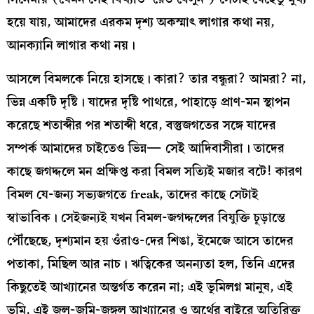
হয়ে যায়, আমাদের এরকম দৃশ্য অকস্মাৎ লাগার কথা নয়,
আনক্যানি লাগার কথা নয়।
আসলে বিমলকে নিয়ে হাসছে। কারা? তার বন্ধুরা? আমরা? না,
ভিন্ন একটি দৃষ্টি। যাদের দৃষ্টি পাথরে, পাহাড়ে প্রাণ-মন স্থাপন
করেছে শতাব্দীর পর শতাব্দী ধরে, বস্তুজগতের সঙ্গে যাদের
সম্পর্ক আমাদের চাইতেও ভিন্ন— সেই আদিবাসীরা। তাদের
কাছে জগদ্দলে মন প্রক্ষিপ্ত করা বিমল সত্যিই মজার বটে! কারণ
বিমল যে-জন্য সভ্যজগতে freak, তাদের কাছে সেটাই
স্বাভাবিক। সেইজন্যই যখন বিমল-জগদ্দলের বিযুক্তি চূড়ান্তে
পৌঁছেছে, দৃশ্যমান হয় ওঁরাও-দের শিঙা, ইমেজে আসে তাদের
পতাকা, মিছিল আর নাচ। ঋত্বিকের অনন্যতা হল, তিনি এদের
কিছুতেই আখ্যানের অন্তর্গত করেন না; এই ভূমিলগ্ন মানুষ, এই
ভূমি, এই জল-জমি-জঙ্গল আখ্যানের ও অর্থের বাইরে অতিরিক্ত