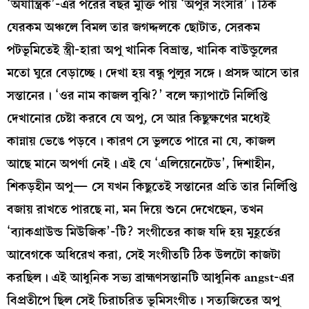
‘অযান্ত্রিক’-এর পরের বছর মুক্তি পায় ‘অপুর সংসার’। ঠিক
যেরকম অঞ্চলে বিমল তার জগদ্দলকে ছোটাত, সেরকম
পটভূমিতেই স্ত্রী-হারা অপু খানিক বিভ্রান্ত, খানিক বাউন্ডুলের
মতো ঘুরে বেড়াচ্ছে। দেখা হয় বন্ধু পুলুর সঙ্গে। প্রসঙ্গ আসে তার
সন্তানের। ‘ওর নাম কাজল বুঝি?’ বলে ক্ষ্যাপাটে নির্লিপ্তি
দেখানোর চেষ্টা করবে যে অপু, সে আর কিছুক্ষণের মধ্যেই
কান্নায় ভেঙে পড়বে। কারণ সে ভুলতে পারে না যে, কাজল
আছে মানে অপর্ণা নেই। এই যে ‘এলিয়েনেটেড’, দিশাহীন,
শিকড়হীন অপু— সে যখন কিছুতেই সন্তানের প্রতি তার নির্লিপ্তি
বজায় রাখতে পারছে না, মন দিয়ে শুনে দেখেছেন, তখন
‘ব্যাকগ্রাউন্ড মিউজিক’-টি? সংগীতের কাজ যদি হয় মুহূর্তের
আবেগকে অধিরেখ করা, সেই সংগীতটি ঠিক উলটো কাজটা
করছিল। এই আধুনিক সভ্য ব্রাহ্মণসন্তানটি আধুনিক angst-এর
বিপ্রতীপে ছিল সেই চিরাচরিত ভূমিসংগীত। সত্যজিতের অপু