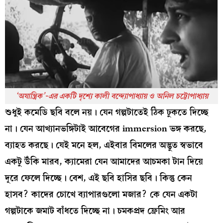
‘অযান্ত্রিক’-এর একটি দৃশ্যে কালী বন্দ্যোপাধ্যায় ও অনিল চট্টোপাধ্যায়
শুধুই কমেডি ছবি বলে নয়। যেন গল্পটাতেই ঠিক ঢুকতে দিচ্ছে
না। যেন আখ্যানভঙ্গিটাই আবেগের immersion ভঙ্গ করছে,
ব্যাহত করছে। যেই মনে হল, এইবার বিমলের অদ্ভুত স্বভাবে
একটু উঁকি মারব, ক্যামেরা যেন আমাদের আচমকা টান দিয়ে
দূরে ফেলে দিচ্ছে। বেশ, এই ছবি হাসির ছবি। কিন্তু কেন
হাসব? কাদের চোখে ব্যাপারগুলো মজার? কে যেন একটা
গল্পটাকে জমাট বাঁধতে দিচ্ছে না। চমকপ্রদ ফ্রেমিং আর