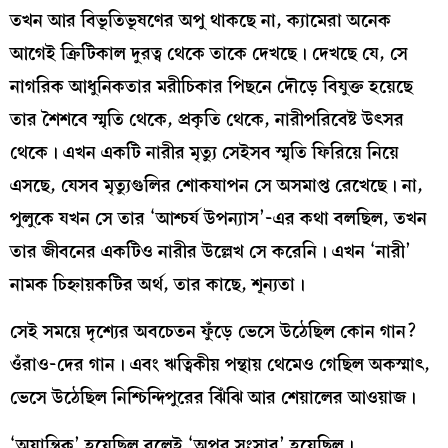
তখন আর বিভূতিভূষণের অপু থাকছে না, ক্যামেরা অনেক
আগেই ক্রিটিকাল দুরত্ব থেকে তাকে দেখছে। দেখছে যে, সে
নাগরিক আধুনিকতার মরীচিকার পিছনে দৌড়ে বিযুক্ত হয়েছে
তার শৈশবে স্মৃতি থেকে, প্রকৃতি থেকে, নারীপরিবেষ্ট উৎসর
থেকে। এখন একটি নারীর মৃত্যু সেইসব স্মৃতি ফিরিয়ে নিয়ে
এসছে, যেসব মৃত্যুগুলির শোকযাপন সে অসমাপ্ত রেখেছে। না,
পুলুকে যখন সে তার ‘আশ্চর্য উপন্যাস’-এর কথা বলছিল, তখন
তার জীবনের একটিও নারীর উল্লেখ সে করেনি। এখন ‘নারী’
নামক চিহ্নায়কটির অর্থ, তার কাছে, শূন্যতা।
সেই সময়ে দৃশ্যের অবচেতন ফুঁড়ে ভেসে উঠেছিল কোন গান?
ওঁরাও-দের গান। এবং ঋত্বিকীয় পন্থায় থেমেও গেছিল অকস্মাৎ,
ভেসে উঠেছিল নিশ্চিন্দিপুরের ঝিঁঝি আর শেয়ালের আওয়াজ।
‘অযান্ত্রিক’ হয়েছিল বলেই ‘অপুর সংসার’ হয়েছিল।