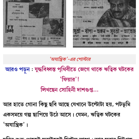
‘অযান্ত্রিক’-এর পোস্টার
আরও পড়ুন
:
যুদ্ধবিধ্বস্ত পৃথিবীতে জেগে থাকে ঋত্বিক ঘটকের
‘ফিয়ার’!
লিখছেন সোহিনী দাশগুপ্ত…
আর হাতে গোনা কিছু ছবি আছে যেখানে উল্টোটা হয়, পটভূমি
একসময়ে গল্প ছাপিয়ে উঠে আসে। যেমন, ঋত্বিক ঘটকের
‘অযান্ত্রিক’।