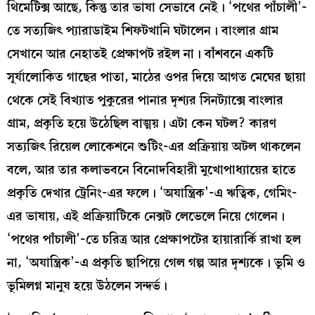
থিমেটিক্স আছে, কিন্তু তার ভাষা সেভাবে নেই। ‘পথের পাঁচালী’-
তে সত্যজিৎ প্যারাডাইম শিফটখানি ঘটালেন। বাংলার গ্রাম
সেখানে আর নেহাতই প্রেক্ষাপট রইল না। বাঁশবনে একটি
সূর্যালোকিত গাছের পাতা, মাঠের ওপর দিয়ে আগত মেঘের ছায়া
থেকে সেই বিখ্যাত পুকুরের পানার দৃশ্যর সিনট্যাক্সে বাংলার
গ্রাম, প্রকৃতি হয়ে উঠেছিল বাঙ্ময়। এটা কেন ঘটল? কারণ
সত্যজিৎ রিয়েল লোকেশনে শুটিং-এর প্রক্রিয়ায় অটল থাকলেন
বলে, আর তার কলাভবনে বিনোদবিহারী মুখোপাধ্যায়ের হাতে
প্রকৃতি দেখার ট্রেনিং-এর ফলে। ‘অযান্ত্রিক’-এ ঋত্বিক, গেমিং-
এর ভাষায়, এই প্রক্রিয়াটিকে নেক্সট লেভেলে নিয়ে গেলেন।
‘পথের পাঁচালী’-তে চরিত্র আর প্রেক্ষাপটের হায়ারার্কি রাখা হল
না, ‘অযান্ত্রিক’-এ প্রকৃতি ছাপিয়ে গেল গল্প আর দৃশ্যকে। ভূমি ও
ভূমিলগ্ন মানুষ হয়ে উঠলেন সন্দর্ভ।