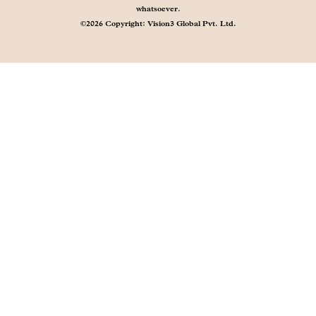
whatsoever.
©2026 Copyright: Vision3 Global Pvt. Ltd.