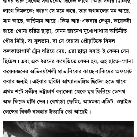
ছবির শুরু থেকেই সবাইকেই ছিটেল লাগে। আর সবার ছিটগ্রস্থ
লাগে বিমলকে; কারণ সে মনে করে, তার জগদ্দলের মন আছে,
মান আছে, অভিমান আছে। কিন্তু আর-একবার দেখুন, কয়েকটা
হাতে-গোনা চরিত্র ছাড়া, যেমন জ্ঞানেশ মুখোপাধ্যায় অভিনীত
গৌর মিস্ত্রি, বা সুলতান, বা যে বেচারা প্রৌঢ়টিকে বিমল
কলকাতাগামী ট্রেন ধরিয়ে দেয়, এরা ছাড়া সবাই-ই কেমন যেন
ছিটেল। এবং এক ধরনের কমেডিতে যেমন হয়, এই হাতে-গোনা
কয়েকজনের অভিনয়শৈলী স্বাভাবিকের কাছে বাকিদের অফসেট
করার জন্যই। এইবার ছবিটা আখ্যানভঙ্গিও ছিটেল হতে থাকে।
প্রথম শটে সতীন্দ্র ভট্টাচার্য ক্যামেরা থেকে মুখ ফিরিয়ে ডেপথ
অফ ফিল্ডে হাঁটা দেন। বেখাপ্পা ফ্রেমিং, আচমকা এডিট, ওয়াইড
লেন্সের বিকট ব্যবহার ইত্যাদি তো আছেই।