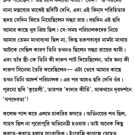
ফ্রক পরেছিল। ‘এই ট্যাঁস কন্যারা কারা? কেন?’ এ-ধরনের
নানা মন্তব্যের মাঝেই ছবিটি দেখি, এবং এই জিন্‌স পরিহিতার
হৃদয় সেদিন জিতে নিয়েছিলেন সন্ধ্যা রায়। বহুদিন এই ছবি
আমার কাছে খুব প্রিয় ছিল। সে-সময় পরিচালকদের নিয়ে
আমার তেমন মাথাব্যথা ছিল না, কিন্তু তরুণবাবুর নামটা মাথায়
আটকে গেছিল কারণ তিনি তখনও ছিলেন সন্ধ্যা রায়ের স্বামী।
এবং তাঁর স্ত্রী-কে তিনি কী দারুণ পার্ট দিয়েছিলেন, তাঁর জন্য কী
দারুণ সিনেমা তৈরি করেছিলেন— এটা ভেবে আমার কাছে
তখন তিনি আদর্শ পরিচালক। এর পর আরও ছবি দেখি ওঁর।
পুরনো ছবি ‘কুহেলী’, তারপর ‘দাদার কীর্তি’, মাঝখানে দূরদর্শনে
‘গণদেবতা’!
কলেজ পাশ করে এলাম চাকরির জগতে। অভিনয়ের শখ ছিল,
সাহস ছিল না পুরোপুরি অভিনেত্রী হওয়ার। তাই অনেক কিছু
করতে-করতে হলাম সাংবাদিক। ইংরেজি কাগজে যেহেতু