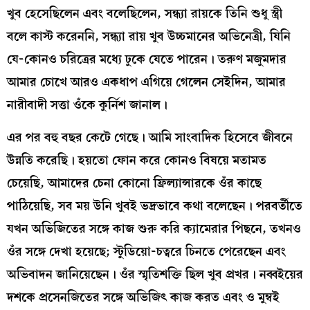
খুব হেসেছিলেন এবং বলেছিলেন, সন্ধ্যা রায়কে তিনি শুধু স্ত্রী
বলে কাস্ট করেননি, সন্ধ্যা রায় খুব উচ্চমানের অভিনেত্রী, যিনি
যে-কোনও চরিত্রের মধ্যে ঢুকে যেতে পারেন। তরুণ মজুমদার
আমার চোখে আরও একধাপ এগিয়ে গেলেন সেইদিন, আমার
নারীবাদী সত্তা ওঁকে কুর্নিশ জানাল।
এর পর বহু বছর কেটে গেছে। আমি সাংবাদিক হিসেবে জীবনে
উন্নতি করেছি। হয়তো ফোন করে কোনও বিষয়ে মতামত
চেয়েছি, আমাদের চেনা কোনো ফ্রিল্যান্সারকে ওঁর কাছে
পাঠিয়েছি, সব ময় উনি খুবই ভদ্রভাবে কথা বলেছেন। পরবর্তীতে
যখন অভিজিতের সঙ্গে কাজ শুরু করি ক্যামেরার পিছনে, তখনও
ওঁর সঙ্গে দেখা হয়েছে; স্টুডিয়ো-চত্বরে চিনতে পেরেছেন এবং
অভিবাদন জানিয়েছেন। ওঁর স্মৃতিশক্তি ছিল খুব প্রখর। নব্বইয়ের
দশকে প্রসেনজিতের সঙ্গে অভিজিৎ কাজ করত এবং ও মুম্বই