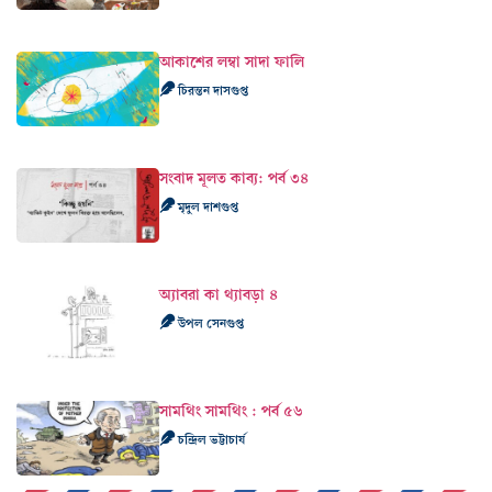
আকাশের লম্বা সাদা ফালি
চিরন্তন দাসগুপ্ত
সংবাদ মূলত কাব‍্য: পর্ব ৩৪
মৃদুল দাশগুপ্ত
অ্যাবরা কা থ্যাবড়া ৪
উপল সেনগুপ্ত
সামথিং সামথিং : পর্ব ৫৬
চন্দ্রিল ভট্টাচার্য