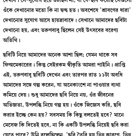
দেখাব। সে-সুযোগ হয়ে উঠছিল না, বা যে-ছবি করেছি সেগুলো
ওঁকে দেখানোর মতো কি না দ্বন্দ্ব হত। অবশেষে ‘শ্রাবণের ধারা’
দেখানোর সুযোগ আসে হায়দ্রাবাদে। সেখানে আমাদের ছবিটা
দেখানো হয়, এবং তরুণবাবু ছিলেন সেই উৎসবের বরেণ্য
অতিথি।
ছবিটি নিয়ে আমাদের অনেক আশা ছিল; যেমন থাকে সব
ফিল্মমেকারের। কিন্তু সেইরকম স্বীকৃতি আমরা পাইনি। প্রাপ্তি
এই, তরুণবাবু ছবিটি দেখেন এবং তারপর রাত ১১টা অবধি
আমাদের সঙ্গে গল্প করেন, যা অনেকাংশে না পাওয়ার ব্যথা
কমিয়ে দেয়। শুধু আমাদের ছবি নিয়ে নয়, ওঁর জীবনের
অভিজ্ঞতা, উপলব্ধি নিয়ে গল্প হয়। ওঁকে জিজ্ঞেস করি, ছবি
করার ইচ্ছে কেন হয়? সবসময় কি কিছু বলতেই হবে? মানে
মেসেজ কি দিতেই হবে, না কি একটি উপলব্ধি নিয়েই ছবি করা
যেতে পারে? উনি বলেছিলেন, ‘ছবি তৈরি হয় ভিন্ন কারণে, ভিন্ন