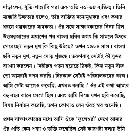
দাঁড়ালেন, ধুতি-পাঞ্জাবি পরা এক অতি নম্র-ভদ্র ব্যক্তিত্ব। তিনি
মাঝারি উচ্চতার হলেও, তাঁর ব্যক্তিত্ব মনোমুগ্ধকর এবং কথার
ধরনে গল্পকারের মাদকতা। ওঁর সঙ্গে সাক্ষাৎকারের বিষয় ছিল,
উত্তমকুমারের প্রয়াণের পর বাংলা ছবির জগৎ কি সামলে উঠতে
পেরেছে? নতুন মুখ কি কিছু উঠছে? তখন ১৯৮৪ সাল। বাংলা
ছবি নতুন মুখ, নতুন মোড় খুঁজছে। তরুণবাবু সেটাই কী সুন্দর
ব্যাখ্যা করলেন। ‘মহীরুহ পতন হয়েছে ঠিকই, কিন্তু নতুন বীজ
তো আমরাই বপন করছি। চিরকাল সেটাই পরিচালকদের কাজ।
আমি সেটা আগেও করেছি, এখনও করছি।’ ওঁর এই কথা আমার
বহু বছর কানে লেগে ছিল। এবং আমি নিজে যখন ছবি করেছি,
বিষয় নির্বাচন করেছি, তখন কোথাও যেন ওঁরই স্বর শুনেছি।
প্রথম সাক্ষাৎকারের মধ্যে আমি ওঁকে ‘ফুলেশ্বরী’ দেখে আমার
ওঁর প্রতি কেন শ্রদ্ধা ও ভক্তি জন্মেছিল সেই কারণটা বলায় উনি