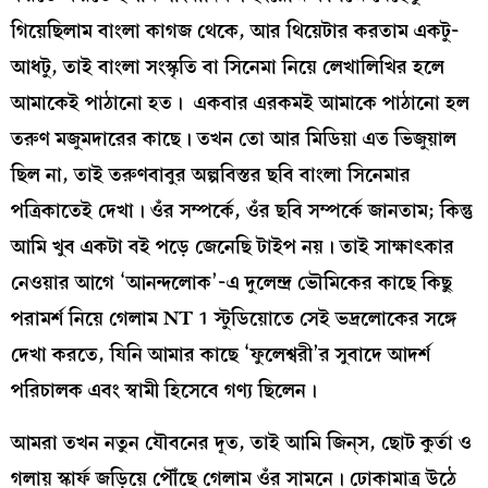
গিয়েছিলাম বাংলা কাগজ থেকে, আর থিয়েটার করতাম একটু-
আধটু, তাই বাংলা সংস্কৃতি বা সিনেমা নিয়ে লেখালিখির হলে
আমাকেই পাঠানো হত। একবার এরকমই আমাকে পাঠানো হল
তরুণ মজুমদারের কাছে। তখন তো আর মিডিয়া এত ভিজুয়াল
ছিল না, তাই তরুণবাবুর অল্পবিস্তর ছবি বাংলা সিনেমার
পত্রিকাতেই দেখা। ওঁর সম্পর্কে, ওঁর ছবি সম্পর্কে জানতাম; কিন্তু
আমি খুব একটা বই পড়ে জেনেছি টাইপ নয়। তাই সাক্ষাৎকার
নেওয়ার আগে ‘আনন্দলোক’-এ দুলেন্দ্র ভৌমিকের কাছে কিছু
পরামর্শ নিয়ে গেলাম NT 1 স্টুডিয়োতে সেই ভদ্রলোকের সঙ্গে
দেখা করতে, যিনি আমার কাছে ‘ফুলেশ্বরী’র সুবাদে আদর্শ
পরিচালক এবং স্বামী হিসেবে গণ্য ছিলেন।
আমরা তখন নতুন যৌবনের দূত, তাই আমি জিন্‌স, ছোট কুর্তা ও
গলায় স্কার্ফ জড়িয়ে পৌঁছে গেলাম ওঁর সামনে। ঢোকামাত্র উঠে