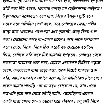
ইতিমধ্যে দুই মেয়ের নার্সারি
–
পাঠ শেষ হলে
,
কলকাতার ইশকুলে
ভর্তি করে দিই ওদের
;
থাকবার ব্যবস্থা হয় ছোটননদের বাড়িতে
।
ইস্কুলবাসের বন্দোবস্তও হয়ে যায়
;
নিজের ইশকুল ছুটি হলে
ওদের সঙ্গে প্রতিদিন দেখা করে
,
তবে সোদপুরে ফেরা
;
শরীর
–
স্বাস্থ্য ভাল থাকলেও লেখাপড়া প্রায় দুজনেই ছেড়ে দিতে শুরু
করে
।
মেয়েদের কাছে না
–
পেয়ে রণেনও বসে থাকে মনখারাপ
করে
।
শেষে নিজে
–
নিজে ঠিক করেই বড় মেয়েকে হস্টেলে
দিয়ে
,
ছোটকে ভর্তি করে নিই আমারই ইশকুলে
।
সোদপুর থেকে
কলকাতা যাতায়াত শুরু করে
,
ছোটটা একেবারে ঝিমিয়ে পড়ছে
দেখে
,
কলকাতায় বাসা ভাড়া করে
,
ওকে নিয়েই থাকতে শুরু
করি
;
আমার দরকারে লাগবে বলে বাড়ির ফার্নিচারও নিয়ে যেতে
বলেন আমার শাশুড়ি
।
রণেন তবুও বোঝে না যে
,
তার থেকে
কতখানি দূরে সরে যেতে চাইছি আমি
!
ভেবেছিলাম এরকম
একটা ধাক্কা খেলে সে
–
ও হয়তো ঘুরে দাঁড়াবে
।
তবু সেই নিয়ম