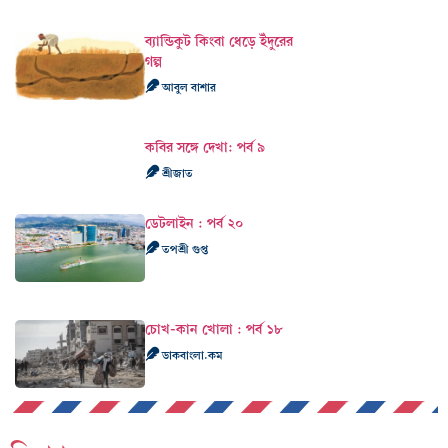
ব্যান্ডিকুট কিংবা ধেড়ে ইঁদুরের
গল্প
আবুল বাশার
কবির সঙ্গে দেখা: পর্ব ৯
শ্রীজাত
ডেটলাইন : পর্ব ২০
তপশ্রী গুপ্ত
চোখ-কান খোলা : পর্ব ১৮
ডাকবাংলা.কম