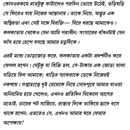
কোনওরকমে রাতটুকু কাটালেও পরদিন ভোরে উঠেই
,
তড়িঘড়ি
সে ফিরেও যায় নিজের আস্তানায়
।
তাকে নিয়ে
,
অদ্ভুত এক
অস্থিরতা এবং সেই সঙ্গে বিরক্তি
—
ঘিরে ধরছে আমাকেও
।
কলকাতায় থেকেও যেন আমি পরাধীন
;
সংসারের বাঁধনটাই যেন
ফাঁস হয়ে চেপে বসছে আমার চতুর্দিকে
।
এরই মধ্যে তোড়জোড় করে
,
কলকাতায় একটা প্রদর্শনীও করে
ফেলল রণেন
।
যেটুকু যা বিক্রি হল
,
সে-টাকায় এক জোড়া বালা
গড়িয়ে দিল আমাকে
;
বাড়ির স্যাকরাকে ডেকে নিজেরই
নকশায়
।
সপ্তাহান্তে দুই মেয়েকে নিয়ে সোদপুরে আমার যাওয়া
অনিয়মিত হয়ে গেলেও
,
এখনও প্রতিদিন বিকেলে আগের
মতোই
,
চায়ের পট সাজিয়ে
,
রাস্তার দিকে তাকিয়ে ছাদে বসে
থাকে রণেন
;
এততেও সে
,
এখনও আমার ঘরে ফেরার
অপেক্ষায়
!