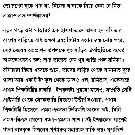
তো রণেন বুঝে পায় না, নিজের বাবাকে নিয়ে কেন যে মিতা
এখনও এত স্পর্শকাতর!
নতুন গড়ে ওঠা পাড়ারই এক হাসপাতালে প্রসব হল রমিতার।
বাপের বাড়িতে সাধ ভক্ষণ এবং দ্বিতীয় সন্তান জন্মানোর পরে,
সেই মেয়ের অন্নপ্রাশন উপলক্ষে দুই বাড়ির উপস্থিতিতে যথেষ্ট
আনন্দোৎসবও হল; আর তাতেই যেন খুব শান্তি পেল রমিতা।
রমিতারা ফিরে এসেছে শুনে, তাদের বাড়ির থেকে সামান্যই দূরে
থাকা আর একটি ইশকুল থেকে ডাকও এল, রমিতার; একেবারে
প্রধান শিক্ষয়িত্রীর চাকরি। ইশকুলটা পুরনো হলেও, সম্প্রতি সেটি
প্রাইমারি থেকে সেকেন্ডারি বিভাগে উত্তীর্ণ হওয়ায়, প্রধান
শিক্ষয়িত্রী হিসেবে, এমন একজন দিদিমণি তাদের চাই, যিনি
এমএ-বিএড নয়তো এমএ-এমএড পাশ। ওই ইশকুলের পাশেই
থাকা রামকৃষ্ণ মিশনের পুণ্যানন্দ মহারাজ নাকি স্বয়ং সুপারিশ