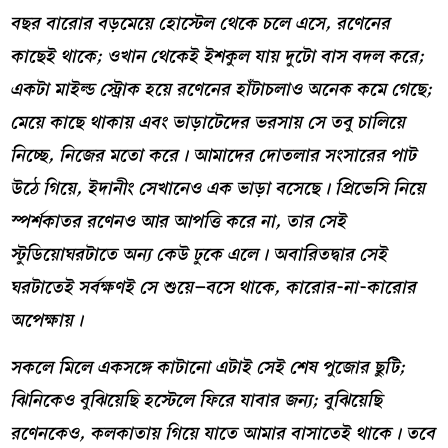
বছর বারোর বড়মেয়ে হোস্টেল থেকে চলে এসে
,
রণেনের
কাছেই থাকে
;
ওখান থেকেই ইশকুল যায় দুটো বাস বদল করে
;
একটা মাইল্ড স্ট্রোক হয়ে রণেনের হাঁটাচলাও অনেক কমে গেছে
;
মেয়ে কাছে থাকায় এবং ভাড়াটেদের ভরসায় সে তবু চালিয়ে
নিচ্ছে
,
নিজের মতো করে
।
আমাদের দোতলার সংসারের পাট
উঠে গিয়ে
,
ইদানীং সেখানেও এক ভাড়া বসেছে
।
প্রিভেসি নিয়ে
স্পর্শকাতর রণেনও আর আপত্তি করে না
,
তার সেই
স্টুডিয়োঘরটাতে অন্য কেউ ঢুকে এলে
।
অবারিতদ্বার সেই
ঘরটাতেই সর্বক্ষণই সে শুয়ে
–
বসে থাকে
,
কারোর-না-কারোর
অপেক্ষায়
।
সকলে মিলে একসঙ্গে কাটানো এটাই সেই শেষ পুজোর ছুটি
;
ঝিনিকেও বুঝিয়েছি হস্টেলে ফিরে যাবার জন্য
;
বুঝিয়েছি
রণেনকেও
,
কলকাতায় গিয়ে যাতে আমার বাসাতেই থাকে
।
তবে