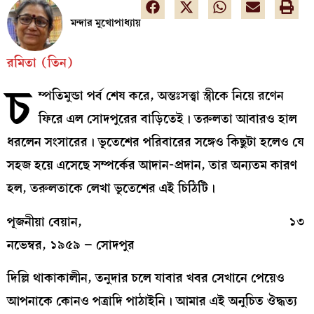
মন্দার মুখোপাধ্যায়
রমিতা (তিন)
চ
ম্পতিমুন্ডা পর্ব শেষ করে, অন্তঃসত্ত্বা স্ত্রীকে নিয়ে রণেন
ফিরে এল সোদপুরের বাড়িতেই। তরুলতা আবারও হাল
ধরলেন সংসারের। ভূতেশের পরিবারের সঙ্গেও কিছুটা হলেও যে
সহজ হয়ে এসেছে সম্পর্কের আদান-প্রদান, তার অন্যতম কারণ
হল, তরুলতাকে লেখা ভূতেশের এই চিঠিটি।
পূজনীয়া বেয়ান, ১৩
নভেম্বর, ১৯৫৯ – সোদপুর
দিল্লি থাকাকালীন, তনুদার চলে যাবার খবর সেখানে পেয়েও
আপনাকে কোনও পত্রাদি পাঠাইনি। আমার এই অনুচিত ঔদ্ধত্য