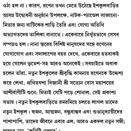
ওঠা হল না। কারণ, রণেন তখন মেতে উঠেছে ইশকুলবাড়ির
আসন্ন উদ্বোধনী অনুষ্ঠান উপলক্ষে, নাটক-প্যান্ডেল সাজানো-
মিতার জন্য বাটিকের শাড়ি তৈরি এবং যোগ্য অতিথি
অভ্যাগতদের তালিকা বানাতে। একেবারে নিখুঁতভাবে সেসব
সম্পন্নও হল। নানা স্তরের বিশিষ্ট মানুষদের সঙ্গে রণেনের
যোগাযোগ এবং সদালাপের বহর দেখে, একেবারে হতবাকই
হয়ে গেলেন ভূতেশ-সহ আরও অনেকেই। সবচাইতে অবাক
হলেন তাঁরা, নতুন ইশকুলের শ্রীবৃদ্ধি কামনায় রণেনকে উদ্দেশ্য
করে লেখা, প্রথিতযশা বিজ্ঞানী শ্রী সত্যেন বোস মহাশয়ের
আশীর্বাণীটি শুনে; মিতাই সেটি পড়ে শোনাল, সেই প্রকাশ্য
সভায়। নতুন ইশকুলবাড়িতে রমরমিয়ে চলতে লাগল তাদের
নতুন ইশকুল। স্বজন, আত্মজন, বন্ধুবান্ধব এবং শুভানুধ্যায়ীদের
পাশাপাশি, তাদের জীবনে এবার এল, আরও একদল নতুন সঙ্গী;