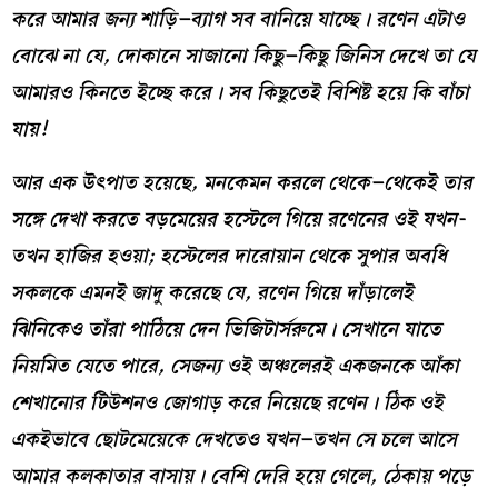
করে আমার জন্য শাড়ি
–
ব্যাগ সব বানিয়ে যাচ্ছে
।
রণেন এটাও
বোঝে না যে
,
দোকানে সাজানো কিছু
–
কিছু জিনিস দেখে তা যে
আমারও কিনতে ইচ্ছে করে
।
সব কিছুতেই বিশিষ্ট হয়ে কি বাঁচা
যায়
!
আর এক উৎপাত হয়েছে
,
মনকেমন করলে থেকে
–
থেকেই তার
সঙ্গে দেখা করতে বড়মেয়ের হস্টেলে গিয়ে রণেনের ওই যখন-
তখন হাজির হওয়া
;
হস্টেলের দারোয়ান থেকে সুপার অবধি
সকলকে এমনই জাদু করেছে যে
,
রণেন গিয়ে দাঁড়ালেই
ঝিনিকেও তাঁরা পাঠিয়ে দেন ভিজিটার্সরুমে
।
সেখানে যাতে
নিয়মিত যেতে পারে
,
সেজন্য ওই অঞ্চলেরই একজনকে আঁকা
শেখানোর টিউশনও জোগাড় করে নিয়েছে রণেন
।
ঠিক ওই
একইভাবে ছোটমেয়েকে দেখতেও যখন
–
তখন সে চলে আসে
আমার কলকাতার বাসায়
।
বেশি দেরি হয়ে গেলে
,
ঠেকায় পড়ে