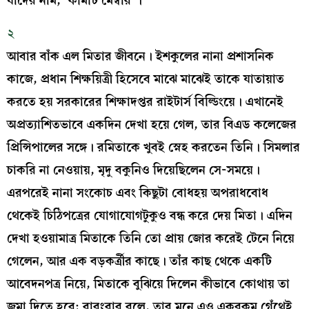
যাদের নাম, ‘কমিটি মেম্বার’।
২
আবার বাঁক এল মিতার জীবনে। ইশকুলের নানা প্রশাসনিক
কাজে, প্রধান শিক্ষয়িত্রী হিসেবে মাঝে মাঝেই তাকে যাতায়াত
করতে হয় সরকারের শিক্ষাদপ্তর রাইটার্স বিল্ডিংয়ে। এখানেই
অপ্রত্যাশিতভাবে একদিন দেখা হয়ে গেল, তার বিএড কলেজের
প্রিন্সিপালের সঙ্গে। রমিতাকে খুবই স্নেহ করতেন তিনি। সিমলার
চাকরি না নেওয়ায়, মৃদু বকুনিও দিয়েছিলেন সে-সময়ে।
এরপরেই নানা সংকোচ এবং কিছুটা বোধহয় অপরাধবোধ
থেকেই চিঠিপত্রের যোগাযোগটুকুও বন্ধ করে দেয় মিতা। এদিন
দেখা হওয়ামাত্র মিতাকে তিনি তো প্রায় জোর করেই টেনে নিয়ে
গেলেন, আর এক বড়কর্ত্রীর কাছে। তাঁর কাছ থেকে একটি
আবেদনপত্র নিয়ে, মিতাকে বুঝিয়ে দিলেন কীভাবে কোথায় তা
জমা দিতে হবে; বারংবার বলে, তার মনে এও একরকম গেঁথেই