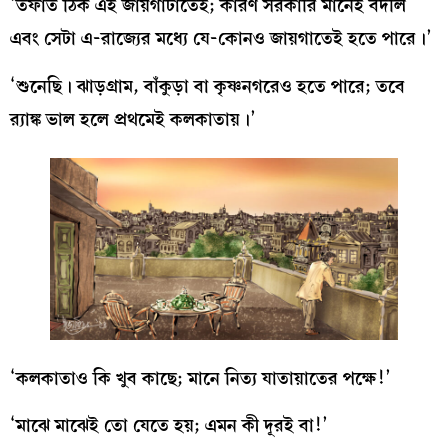
‘তফাত ঠিক এই জায়গাটাতেই; কারণ সরকারি মানেই বদলি
এবং সেটা এ-রাজ্যের মধ্যে যে-কোনও জায়গাতেই হতে পারে।’
‘শুনেছি। ঝাড়গ্রাম, বাঁকুড়া বা কৃষ্ণনগরেও হতে পারে; তবে
র‍্যাঙ্ক ভাল হলে প্রথমেই কলকাতায়।’
‘কলকাতাও কি খুব কাছে; মানে নিত্য যাতায়াতের পক্ষে!’
‘মাঝে মাঝেই তো যেতে হয়; এমন কী দূরই বা!’