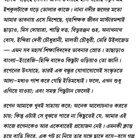
ইশকুলটাকে গড়ে তোলার কাজে
।
নানা নদীর জলের মতো
আমার ভাবনায় এসে মিশেছে
,
গৃহশিক্ষক জীবন মাস্টারমশাই
ছাড়াও
,
মিস দোয়ারা
,
শান্তি দত্ত
,
বিভুরঞ্জন গুহ
,
অনাথনাথ
বোস
,
ইন্দিরা দেবী চৌধুরানী
,
মালতী চৌধুরী
,
মেরি উইলফ্রেড
—
এমন সব মহার্ঘ শিক্ষাবিদদের ভাবনার স্রোত
।
তাছাড়াও
বাংলা
–
ইংরেজি
–
হিন্দি বাদেও কিছুটা ওড়িয়াও তো জানি
।
রণেনের উৎসাহে
,
তারই এক বন্ধুর যোগাযোগেই সংস্কৃততে
আদ্য
–
মধ্যও পাশ করে গেছি ইতিমধ্যেই
।
ফলে
,
এখন শুধু
এগিয়ে যাওয়া
;
এবং সমস্ত পিছুটান ফেলেই
।
রণেন আমাকে খুবই সাহায্য করে
;
অনেক আলোচনাও করতে
চায়
;
কিন্তু এটাই সে বুঝতে পারে না কিছুতেই যে
,
আমার এই
কাজে রণেনকেও আর একেবারেই প্রয়োজন নেই
।
এমনকী ক্লান্ত
হয়ে বাড়ি ফিরে
,
এক পট চা নিয়ে তার সঙ্গে ছাদে বসে
–
বসে গল্প