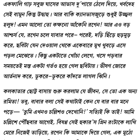
একফালি গাঢ় সবুজ ঘাসের আভাস দু
’
পায়ে ঠেলে দিয়ে
,
খর্বদেহ
সেই বামুন কিন্তু উদ্বাহু
।
আর বাকি ক্যানভাসজুড়ে শুধুই উজ্জ্বল
হলুদ
!
এমন আলো তো কক্ষনো আঁকেনি রণেন
!
আর এও বড়
আশ্চর্য যে
,
রণেন চলে যাবার পরে
–
পরেই
,
দড়ি ছিঁড়ে হুড়মুড়
করে
,
ছবিটা যেন দেওয়াল থেকে একেবারে মুখ থুবড়ে এসে
পড়ল মেঝেতে
।
কিছু একটাতে খোঁচা লেগে
,
খসে পড়বার
সময়তেই মস্ত একটা গর্তও হয়ে গেল ছবিটায়
।
ভীষণ জোরে
আর্তনাদ করে
,
ডুকরে
–
ডুকরে কাঁদতে লাগল ঝিনি
।
কলকাতার ছোট্ট বাসায় শুরু করলাম যে জীবন
,
সে তো এক অন্য
রমিতা
!
তবু
,
বাবার বলা সেই কথাটাই কেন যে বার বার মনে
পড়ে
—
‘তুমি এখনও চল্লিশও দেখোনি
!’
সত্যিই কি তাই
!
আমি
চল্লিশে পৌঁছবার আগেই
,
বিষণ্ণ সেই হুকার
’
স গ্রিন রংটাকে লাথি
মেরে নিজেই তাড়িয়ে
,
রণেন কি আমাকে দিয়ে গেল
,
এক মুঠো