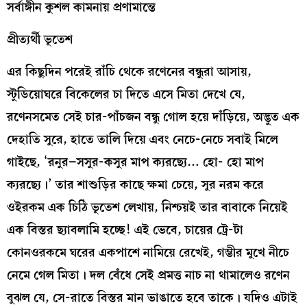
সর্বাঙ্গীন কুশল কামনায় প্রণামান্তে
প্রীত্যর্থী ভূতেশ
এর কিছুদিন পরেই রাঁচি থেকে রণেনের বন্ধুরা আসায়,
স্টুডিয়োঘরে বিকেলের চা দিতে এসে মিতা দেখে যে,
রণেনসমেত সেই চার-পাঁচজন বন্ধু গোল হয়ে দাঁড়িয়ে, অদ্ভুত এক
দেহাতি সুরে, হাতে তালি দিয়ে এবং নেচে-নেচে সবাই মিলে
গাইছে, ‘রনুর–সসুর-কসুর মাপ ক্যরছ্যে… হো- হো মাপ
ক্যরছ্যে।’ তার শাশুড়ির কাছে ক্ষমা চেয়ে, সুর নরম করে
ওইরকম এক চিঠি ভূতেশ লেখায়, নিশ্চয়ই তার বাবাকে নিয়েই
এক বিস্তর ছ্যাবলামি হচ্ছে! এই ভেবে, চায়ের ট্রে-টা
কোনওরকমে ঘরের একপাশে নামিয়ে রেখেই, গম্ভীর মুখে নীচে
নেমে গেল মিতা। দল বেঁধে সেই প্রমত্ত নাচ না থামালেও রণেন
বুঝল যে, সে-রাতে বিস্তর মান ভাঙাতে হবে তাকে। যদিও এটাই