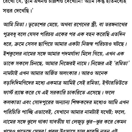
রেখো যে, তুমি এখনও চল্লিশও দেখোনি! আমি কিন্তু ইতিমধ্যেই
সত্তর দেখেছি।’
আমি মিতা
।
ভূতেশের মেয়ে
,
অথবা রণেনের স্ত্রী
,
বা তরঙ্গনাথের
পুত্রবধূ বলে যেসব পরিচয় একের পর এক বহন করেছি এতদিন
ধরে
,
ক্রমে সেসব ছাপিয়ে আমার একটা নিজস্ব পরিচয়ও ঘটছে
।
ইশকুলের নামের সঙ্গে আমার পদমর্যাদা মিলে গিয়ে
,
এখন এক
ডাকে সকলে চিনছে
,
আমার নিজেরই নামে
।
নিজের এই
‘
রমিতা
’
নামটাই এখন আমার অর্জিত অলংকার
।
আরও অনেক
বড়দিদিমণিদের মধ্যে একমাত্র আমিই সেই রমিতা
,
ইন্টারভিউতে
ফার্স্ট র‍্যাঙ্ক করে যে এই সরকারি চাকরিতে এসেছে
।
ফলে
কলকাতা এবং সোদপুরের অন্যান্য শিক্ষকদের মধ্যেও আমি এখন
পরিচিতি পাচ্ছি এভাবেই
,
যেখানে আমার নামটাই যথেষ্ট
;
ফলে
,
নামের সঙ্গে ঝুলে থাকা যাবতীয় যা লেজুড় ঝুর
–
ঝুর করে কেমন
খসেও পড়েছে সেসব
!
প্রবল উৎসাহে হাল ধরেছি নতুন এই