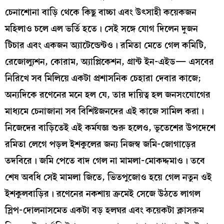
চেনাশোনা বাড়ি থেকে কিছু বাচ্চা এবং উৎসাহী কয়েকজন
মহিলাও চলে এল ভর্তি হতে। সেই সঙ্গে যোগ দিলেন দুজন
টিচার এবং একজন অ্যাটেন্ডেন্টও। রমিতা মেতে গেল কমিটি,
রেজোল্যুশন, কোরাম, অ্যাপ্লিকেশন, গ্রান্ট ইন-এইড— এসবের
নিরিখে সব মিলিয়ে একটা প্রশাসনিক চেহারা দেবার কাজে;
অন্যদিকে রণেনের মনে হল যে, তার দায়িত্ব হল জনসংযোগের
মাধ্যমে চেনাজানা সব বিশিষ্টজনদের এই কাজে সামিল করা।
নিজেদের বাড়িতেই এই কর্মযজ্ঞ শুরু হলেও, ভূতেশের উপদেশে
রমিতা লেগে পড়ল ইশকুলের জন্য নিজস্ব জমি-জোগাড়ের
তদবিরে। জমি পেতে বাদ গেল না মামলা-মোকদ্দমাও। তবে
শেষ অবধি সেই মামলা জিতে, ভিতপুজোও হয়ে গেল নতুন ওই
ইশকুলবাড়ির। রণেনের নকশায় ক্রমেই সেজে উঠতে লাগল
স্লিপ-দোলনাসমেত একটা বড় হলঘর এবং কয়েকটা ক্লাসরুম