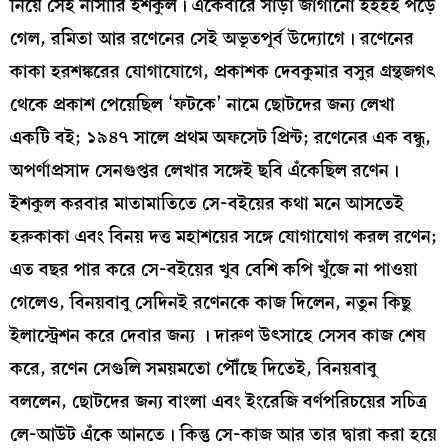
নিয়ে সেই নার্সারি ইশকুল। একেবারে সাড়া জাগানো হইহই পড়ে
গেল, রমিতা আর রণেনের সেই অভূতপূর্ব উদ্যোগে। রণেনের
কাকা হরশঙ্করের যোগাযোগে, প্রকাশক দেবকুমার বসুর গ্রন্থজগৎ
থেকে প্রকাশ পেয়েছিল ‘ফটকে’ নামে ছোটদের জন্য লেখা
একটি বই; ১৯৪৭ সালে প্রথম অফসেট প্রিন্ট; রণেনের এক বন্ধু,
অপর্ণাপ্রসাদ সেনগুপ্তর লেখার সঙ্গেই ছবি এঁকেছিল রণেন।
ইশকুল করবার মাতামাতিতে সে-বইয়ের কথা মনে আসতেই
হরুকাকা এবং বিনয় দত্ত মহাশয়ের সঙ্গে যোগাযোগ করল রণেন;
এত বছর পার করে সে-বইয়ের খুব বেশি কপি খুঁজে না পাওয়া
গেলেও, বিনয়বাবু সেদিনই রণেনকে কাজ দিলেন, নতুন কিছু
ইলাস্ট্রেশন করে দেবার জন্য । দারুণ উৎসাহে সেসব কাজ শেষ
করে, রণেন সেগুলি সময়মতো পৌঁছে দিতেই, বিনয়বাবু
বললেন, ছোটদের জন্য বাংলা এবং ইংরেজি বর্ণপরিচয়ের সচিত্র
লে-আউট এঁকে আনতে। কিন্তু সে-কাজ আর তার দ্বারা করা হয়ে