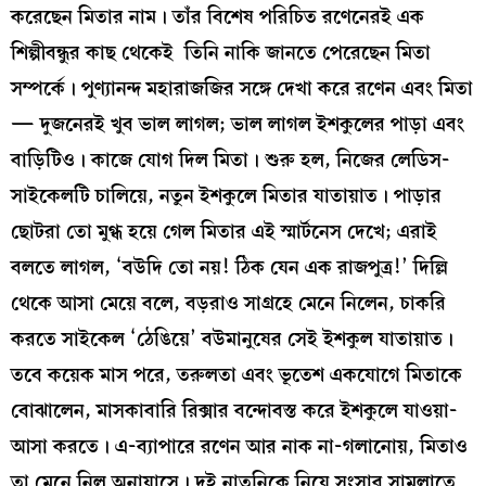
করেছেন মিতার নাম। তাঁর বিশেষ পরিচিত রণেনেরই এক
শিল্পীবন্ধুর কাছ থেকেই তিনি নাকি জানতে পেরেছেন মিতা
সম্পর্কে। পুণ্যানন্দ মহারাজজির সঙ্গে দেখা করে রণেন এবং মিতা
— দুজনেরই খুব ভাল লাগল; ভাল লাগল ইশকুলের পাড়া এবং
বাড়িটিও। কাজে যোগ দিল মিতা। শুরু হল, নিজের লেডিস-
সাইকেলটি চালিয়ে, নতুন ইশকুলে মিতার যাতায়াত। পাড়ার
ছোটরা তো মুগ্ধ হয়ে গেল মিতার এই স্মার্টনেস দেখে; এরাই
বলতে লাগল, ‘বউদি তো নয়! ঠিক যেন এক রাজপুত্র!’ দিল্লি
থেকে আসা মেয়ে বলে, বড়রাও সাগ্রহে মেনে নিলেন, চাকরি
করতে সাইকেল ‘ঠেঙিয়ে’ বউমানুষের সেই ইশকুল যাতায়াত।
তবে কয়েক মাস পরে, তরুলতা এবং ভূতেশ একযোগে মিতাকে
বোঝালেন, মাসকাবারি রিক্সার বন্দোবস্ত করে ইশকুলে যাওয়া-
আসা করতে। এ-ব্যাপারে রণেন আর নাক না-গলানোয়, মিতাও
তা মেনে নিল অনায়াসে। দুই নাতনিকে নিয়ে সংসার সামলাতে