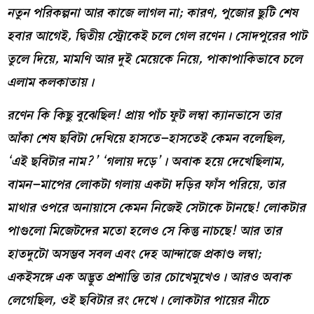
নতুন পরিকল্পনা আর কাজে লাগল না
;
কারণ
,
পুজোর ছুটি শেষ
হবার আগেই
,
দ্বিতীয় স্ট্রোকেই চলে গেল রণেন
।
সোদপুরের পাট
তুলে দিয়ে
,
মামণি আর দুই মেয়েকে নিয়ে
,
পাকাপাকিভাবে চলে
এলাম কলকাতায়
।
রণেন কি কিছু বুঝেছিল
!
প্রায় পাঁচ ফুট লম্বা ক্যানভাসে তার
আঁকা শেষ ছবিটা দেখিয়ে হাসতে
–
হাসতেই কেমন বলেছিল
,
‘
এই ছবিটার নাম
?
’ ‘গলায় দড়ে
’
।
অবাক হয়ে দেখেছিলাম
,
বামন
–
মাপের লোকটা গলায় একটা দড়ির ফাঁস পরিয়ে
,
তার
মাথার ওপরে অনায়াসে কেমন নিজেই সেটাকে টানছে
!
লোকটার
পাগুলো মিজেটদের মতো হলেও সে কিন্তু নাচছে
!
আর তার
হাতদুটো অসম্ভব সবল এবং দেহ আন্দাজে প্রকাণ্ড লম্বা
;
একইসঙ্গে এক অদ্ভুত প্রশান্তি তার চোখেমুখেও
।
আরও অবাক
লেগেছিল
,
ওই ছবিটার রং দেখে
।
লোকটার পায়ের নীচে