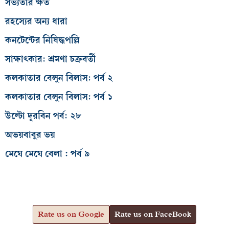
সভ্যতার ক্ষত
রহস্যের অন্য ধারা
কনটেন্টের নিষিদ্ধপল্লি
সাক্ষাৎকার: শ্রমণা চক্রবর্তী
কলকাতার বেলুন বিলাস: পর্ব ২
কলকাতার বেলুন বিলাস: পর্ব ১
উল্টো দূরবিন পর্ব: ২৮
অভয়বাবুর ভয়
মেঘে মেঘে বেলা : পর্ব ৯
Rate us on Google
Rate us on FaceBook