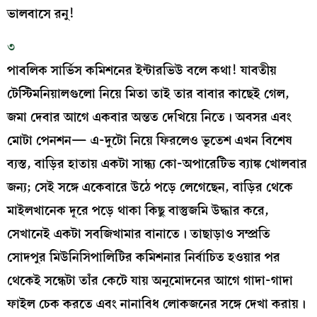
ভালবাসে রনু!
৩
পাবলিক সার্ভিস কমিশনের ইন্টারভিউ বলে কথা! যাবতীয়
টেস্টিমনিয়ালগুলো নিয়ে মিতা তাই তার বাবার কাছেই গেল,
জমা দেবার আগে একবার অন্তত দেখিয়ে নিতে। অবসর এবং
মোটা পেনশন— এ-দুটো নিয়ে ফিরলেও ভূতেশ এখন বিশেষ
ব্যস্ত, বাড়ির হাতায় একটা সান্ধ্য কো-অপারেটিভ ব্যাঙ্ক খোলবার
জন্য; সেই সঙ্গে একেবারে উঠে পড়ে লেগেছেন, বাড়ির থেকে
মাইলখানেক দূরে পড়ে থাকা কিছু বাস্তুজমি উদ্ধার করে,
সেখানেই একটা সবজিখামার বানাতে। তাছাড়াও সম্প্রতি
সোদপুর মিউনিসিপালিটির কমিশনার নির্বাচিত হওয়ার পর
থেকেই সন্ধেটা তাঁর কেটে যায় অনুমোদনের আগে গাদা-গাদা
ফাইল চেক করতে এবং নানাবিধ লোকজনের সঙ্গে দেখা করায়।