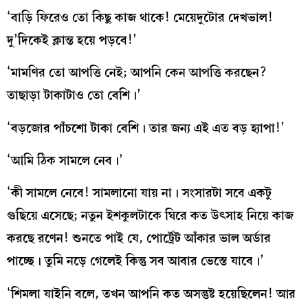
‘বাড়ি ফিরেও তো কিছু কাজ থাকে! মেয়েদুটোর দেখভাল!
দু’দিকেই ক্লান্ত হয়ে পড়বে!’
‘মামণির তো আপত্তি নেই; আপনি কেন আপত্তি করছেন?
তাছাড়া টাকাটাও তো বেশি।’
‘বড়জোর পাঁচশো টাকা বেশি। তার জন্য এই এত বড় হ্যাপা!’
‘আমি ঠিক সামলে নেব।’
‘কী সামলে নেবে! সামলানো যায় না। সংসারটা সবে একটু
গুছিয়ে এসেছে; নতুন ইশকুলটাকে ঘিরে কত উৎসাহ নিয়ে কাজ
করছে রণেন! শুনতে পাই যে, পোর্ট্রেট আঁকার ভাল অর্ডার
পাচ্ছে। তুমি নড়ে গেলেই কিন্তু সব আবার ভেস্তে যাবে।’
‘শিমলা যাইনি বলে, তখন আপনি কত অসন্তুষ্ট হয়েছিলেন! আর