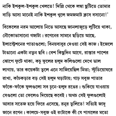
নাকি ইশকুল-ইশকুল খেলতে! দিল্লি থেকে লম্বা ছুটিতে তোমার
বাড়ি আসা মানেই নাকি ইশকুল খুলে জমজমাট ক্লাস বসানো!’
বিকেলের নরম আলোয় নিভে আসছে জানলাজুড়ে লুটিয়ে থাকা,
নৌকোভাসানো গঙ্গাটা। রণেনের সামনে ছড়িয়ে আছে,
ইলাস্ট্রেশনের পাতাগুলো; বিনয়বাবুর দেওয়া সেই কাজ। ইজেলে
টাঙানো একটা নতুন ছবি। বেশ কিছুদিন আগে, রাস্তার পাশের
ঝোপে ফুটে থাকা, কচু ফুলের হলুদ কলিগুলো দেখে ভাল
লাগায়, তার কয়েকটা তুলে এনে সাজিয়েছিল মিতা; স্টুডিয়োঘরে
রাখা, কাঁচকড়ার বড় সেই হলুদ ঘড়াটায়; গাঢ় সবুজ পাতার
ফাঁকে-ফাঁকে ফুলগুলো সব চুনে-হলুদ রঙের। শুকিয়ে যাওয়ায়
সেগুলো তো ফেলেও দিয়েছে কবেই। অথচ সেই ফুলগুলোই
আবার সতেজ হয়ে ফিরে এসেছে, রনুর তুলিতে! সত্যিই জাদু
জানে রণেন। কালচে-সবুজ ওই রংটাকে কী যে পাগলের মতো