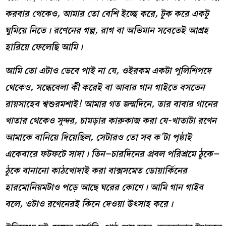
করবার থেকেও
,
আমার তো বেশি ইচ্ছে করে
,
টুক করে একটু
ঘুমিয়ে নিতে
।
রণেনের গল্প
,
রাগ বা অভিমান সবেতেই আগ্রহ
হারিয়ে ফেলেছি আমি
।
আমি তো এটাও ভেবে পাই না যে
,
ওইরকম একটা পুলিশিপদে
থেকেও
,
সন্ধেবেলা কী করেই বা আবার গান গাইতে বসতেন
রায়সাহেব শ্বশুরমশাই
!
আমার গত জন্মদিনে
,
তার বাবার গানের
খাতার থেকেও সুন্দর
,
চামড়ার কারুকাজ করা যে-খাতাটা রণেন
আমাকে বানিয়ে দিয়েছিল
,
সেটারও তো সব ক’টা পৃষ্ঠাই
একেবারে ফটফটে সাদা
।
তিন
–
চারদিনের প্রবল পরিশ্রমে ঠুকে
–
ঠুকে বানানো কাঠখোদাই করা বাক্সসমেত ডোয়ার্কিনের
হারমোনিয়মটাও পড়ে আছে ঘরের কোণে
।
আমি গান গাইব
বলে
,
ওটাও রণেনেরই কিনে দেওয়া উৎসাহ করে
।