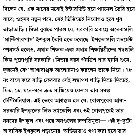
দিলেন যে, এক মাসের মধ্যেই ইন্টারভিউ হয়ে প্যানেল তৈরি হয়ে
যাবে; ওইসব নতুন পদে, সেই ভিত্তিতেই নিয়োগও হবে খুব
তাড়াতাড়ি। মিতা বুঝতে পারল যে, সরকারি প্রকল্পে অনেকগুলি
‘মাল্টিপারপাস’ ইশকুল তৈরি হতে চলেছে; ইশকুলগুলি গভর্মেন্ট
স্পনসর্ড হলেও, প্রধান শিক্ষক এবং প্রধান শিক্ষয়িত্রীদের পদগুলি
কিন্তু পুরোপুরি সরকারি। মিতার বয়স পঁয়ত্রিশ পার হয়নি শুনে,
দুজনেই বেশ আশাব্যঞ্জক আলোচনাও করলেন তাকে নিয়ে। ৭৮
নং বাসে করে বাড়ি ফেরবার সেই লম্বাপথ পাড়ি দিতে-দিতেই,
মিতা তো মনে-মনে দ্রুত সাজিয়েও ফেলল তার সমস্ত
টেস্টিমনিয়াল; এই ভেবে আশ্বস্তও হল যে, বোলপুরের আধা-
সরকারি ইশকুলের লিভ ভ্যাকেন্সি এবং ওই বোলপুরেই তার
ননদের ইশকুল এবং পরে অনগুলের চম্পতিমুন্ডা— এই দু-দুটো
আবাসিক ইশকুলে পড়ানোর অভিজ্ঞতাও গণ্য করা হবে তার