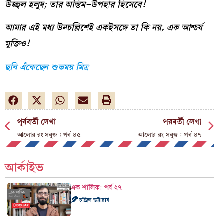
উজ্জ্বল হলুদ
;
তার অন্তিম
–
উপহার হিসেবে
!
আমার এই মধ্য উনচল্লিশেই একইসঙ্গে তা কি নয়, এক আশ্চর্য
মুক্তিও!
ছবি এঁকেছেন শুভময় মিত্র
পূর্ববর্তী লেখা
পরবর্তী লেখা
আলোর রং সবুজ : পর্ব ৪৫
আলোর রং সবুজ : পর্ব ৪৭
আর্কাইভ
এক শালিক: পর্ব ২৭
চন্দ্রিল ভট্টাচার্য