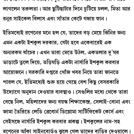
লাগলেন তরুলতা। আর ছুটিছাটার দিনে চুটিয়ে চলল, মিতা আর
রনুর সাইকেল বিলাস এবং সাঁতার কেটে গঙ্গায় স্নান।
ইতিমধ্যেই রণেনের মনে হল যে, তাদের বড় মেয়ে ঝিনির জন্য
এমন একটা ইশকুল দরকার, যেটা হবে একেবারেই এক
অন্যরকম ধাঁচের। এখন তারা মেতে উঠল, একতলার দু’ঘর
ভাড়াটে তুলে দিয়ে, তড়িঘড়ি একটা নার্সারি ইশকুল করবার
আয়োজনে। সরকারি দপ্তরে খোঁজ খবর নিয়ে তারা জানতে
পারল যে, ইতিমধ্যেই শুরু হয়ে গেছে বেশ কিছু বেসরকারি
উদ্যোগে অনুদান দেওয়ার ব্যবস্থাও। সেগুলির মধ্যে থেকে তারা
বেছে নিল, মহিলাদের জন্য বয়স্ক শিক্ষাকেন্দ্র, সেলাই-বোনা এবং
জামা তৈরিতে লেডি ব্রেবোর্ন ডিপ্লোমা সার্টিফিকেট কোর্স এবং
সেইসঙ্গে নার্সারি ইশকুল করবার প্রকল্প। ইশকুলের নাম-সহ
রণেনের আঁকা সাইনবোর্ডও ঝুলে গেল তাদের বাড়ির দেওয়ালে।