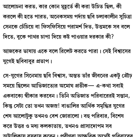
আলোচনা করত, কার কোন মুহূর্তে কী করা উচিত ছিল, কী
করলে কী হতে পারত, অনেকসময় পর্দায় ছবি চলাকালীন সুচিত্রা
সেনকে চেঁচিয়ে বা ফিসফিসিয়ে পরামর্শ দিত, উত্তমকে সব বলে
দিতে, বুকে পাথর চাপা দিয়ে কষ্ট পাওয়ার দরকার কী?
আজকের ভাষায় একে বলে রিলেট করতে পারা। সেই বিশ্বাসের
যুগেই ছবিবাবুর প্রতাপ।
সে-যুগের সিনেমায় ছবি বিশ্বাস, অন্তত তাঁর জীবনের একটু প্রৌঢ়
সময়ে ছিলেন আভিজাত্যের অমোঘ প্রতীক— এ-কথা সবাই
একবাক্যে স্বীকার করবেন। তিনি অভিজাত পরিবারেরই সন্তান,
কিন্তু সেটা তো তখন অজস্র! বাঙালির আর্থিক সমৃদ্ধির যুগের
শেষ আলোটুকু তখনও বেশ জোরালো। বহু পরিবার, বিশেষ
করে উত্তর ও মধ্য কলকাতায়, তখনও প্রাসাদোপম সব
অট্টালিকায় বসবাস করেন। প্রবীণরা আক্ষরিক অর্থেই পরিবারের