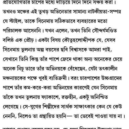
প্রতিযোগিতার চাপের মধ্যে দাঁড়িয়ে দিনে দিনে সঞ্চয় করা।
তখনও মঞ্চের এই তুখড় অভিনেতার সামান্য নাটকীয়তা-সম্পন্ন
যে স্টাইল, তাকে সিনেমায় সঠিকভাবে ব্যবহারের মতো
পরিচালক আসেননি। যখন এলেন, তখন তিনি সৌন্দর্যমণ্ডিত
বলিষ্ঠ এক প্রৌঢ়। একটা বিষয় কৌতূহলোদ্দীপক যে, যেসব
সিনেমায় তুলনায় অল্প বয়সের ছবি বিশ্বাসকে আমরা পাই,
সেখানে তিনি কিন্তু তাঁর পাশে ফ্রেমে থাকা অন্য অনেকের চেয়ে
অনেক নিচু তারে তাঁর অভিনয়কে বেঁধেছেন, যেটা তৎকালীন
মঞ্চনায়কের পক্ষে খুবই ব্যতিক্রমী। বরং চারপাশের উচ্চগ্রামের
পাশে তাঁর কম-করে-করা অভিনয়ের কারণেই যেন সিনেমায়
তাঁকে তখন তুলনায় ফ্যাকাশে, রক্তহীন, একটু অনিশ্চিত
লেগেছে। সে-যুগের শিল্পীদের সার্থক সাক্ষাৎকার কেন যে কেউ
নেননি, নিলেও তা গ্রন্থায়িত হয়নি— তা ভেবেই পাওয়া যায় না।