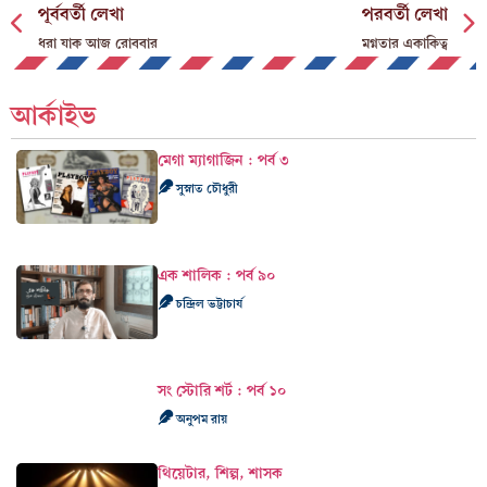
পূর্ববর্তী লেখা
পরবর্তী লেখা
ধরা যাক আজ রোববার
মগ্নতার একাকিত্ব
আর্কাইভ
মেগা ম্যাগাজিন : পর্ব ৩
সুস্নাত চৌধুরী
এক শালিক : পর্ব ৯০
চন্দ্রিল ভট্টাচার্য
সং স্টোরি শর্ট : পর্ব ১০
অনুপম রায়
থিয়েটার, শিল্প, শাসক