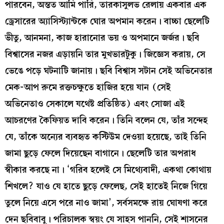
পারবেন, অন্তত আমি পারি, তারকাসুলভ রেলায় একবার এক
ড্রেসারের অ্যাসিস্ট্যান্টকে ঘোর অপমান করেন। বাচ্চা ছেলেটি
ভীতু, আনমনা, কাজ হারানোর ভয় ও অপমানে জর্জর। ছবি
বিশ্বাসের নজর এড়ায়নি তার মুখভারটুকু। জিজ্ঞেস করায়, সে
ভেঙে পড়ে ঘটনাটি জানায়। ছবি বিশ্বাস সটান সেই অভিনেতার
মেক-আপ রুমে রক্তচক্ষুতে হাজির হয়ে যান (সেই
অভিনেতাও সেকালে যথেষ্ট প্রতিষ্ঠিত) এবং সোজা এই
আচরণের কৈফিয়ত দাবি করেন। তিনি বলেন যে, তাঁর সন্দেহ
যে, তাঁকে অন্যের ব্যবহৃত কস্টিউম দেওয়া হয়েছে, তাই তিনি
জামা ছুড়ে ফেলে দিয়েছেন বাগানে। ছেলেটি তার অপরাধ
স্বীকার করছে না। ‘গরিব হলেই সে মিথ্যেবাদী, একথা কোথায়
শিখলে? যাও যে হাতে ছুড়ে ফেলেছ, সেই হাতেই নিজে গিয়ে
তুলে নিয়ে এসে পরে নাও জামা’, সর্বসমক্ষে রায় ঘোষণা করে
দেন ছবিবাবু। পরিচালক স্বয়ং যে সাহস পাননি, সেই শাসনের