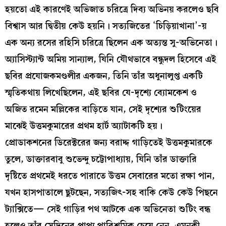
হয়তো এই কারণেই অভিজাত চরিত্রে দিব্য অভিনয় করলেও ছবি
বিশ্বাস আর দ্বিতীয় কেউ হয়নি। সত্যজিতের ‘চিড়িয়াখানা’-য়
এক অন্য রসের রহিসি চরিত্রে ছিলেন এক অত্যন্ত সু-অভিনেতা।
অ্যাসিস্ট্যান্ট অমিয় সান্যাল, যিনি যৌথভাবে বন্ধুদল হিসেবে এই
ছবির প্রযোজকমণ্ডলীর একজন, তিনি তাঁর অধুনালুপ্ত একটি
স্মৃতিকথায় লিখেছিলেন, এই ছবির যে-দৃশ্যে ব্যোমকেশ ও
অজিত রমেন মল্লিকের বাড়িতে যান, সেই দৃশ্যের শুটিংয়ের
মাঝেই উত্তমকুমারের প্রথম হার্ট অ্যাটাকটি হয়।
প্রোডাকশনের ডিরেক্টরের জন্য বরাদ্দ গাড়িতেই উত্তমকুমারকে
তুলে, ডাক্তারবাবু শুভেন্দু চট্টোপাধ্যায়, যিনি তাঁর ডাক্তারি
দৃষ্টিতে প্রথমেই ধরতে পারাতে উত্তম সেবারের মতো রক্ষা পান,
যখন হাসপাতালে ছুটছেন, সত্যজিৎ-সহ বাকি কেউ কেউ পিছনে
ট্যাক্সিতে— সেই গাড়ির পথ আটকে এক অভিনেতা শুটিং বন্ধ
হলেও তাঁর সেদিনের প্রাপ্য পারিশ্রমিক চেয়ে নেন, এমনকী,