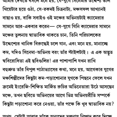
আমার দেখতে বসলে মনে হয়, যে-যুগে সিনেমার উদ্দেশ্য ভাল
থিয়েটার হয়ে ওঠা, সে-রকমই চিত্রনাট্য, মঞ্চসফল আখ্যানই
বাছাও হয়, বাকি সবাইও ওই মঞ্চের অভিনয়টাই ক্যামেরার
সামনে আর-একবার করেন— সে-যুগে যিনি ক্যামেরার সামনে
মঞ্চের তুলনায় স্বাভাবিক থাকতে চান, তিনি পরিচালকের
উদ্দেশ্যের খানিক বিরুদ্ধেই চলে যান, এবং মনে হয়, মানাচ্ছে
কম, যদিও সিনেমা-অভিনয় বরং তাঁর স্টাইলটাই। এ এক অদ্ভুত
স্ববিরোধিতা এই ছবিগুলির! এর পাশাপাশি যখন রাখি
বহুশ্রুত তাঁর বিপুল পাঠাভ্যাসের কথা, মনে হয়, আগেকার যুগের
মঞ্চশিল্পীদের কিছুটা কম-পড়াশোনার যুগকে পিছনে ফেলে যখন
ক্রমেই ইংরেজি-শিক্ষিত মার্জিত রুচির অভিনেতারা উঠে আসছেন
মঞ্চে, তখন ছবিতে অভিনয়ের আগে ভিন্ন অভিনয়রীতি সম্পর্কে
কিছুটা পড়াশোনা করে নেওয়া, তাঁর পক্ষে কি খুব স্বাভাবিক নয়?
অথচ, সেটাই আবার তাঁকে অন্যদের তুলনায় নিষ্প্রভ করে দিচ্ছে