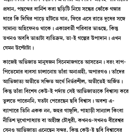
প্রধান, পছন্দের বার্নিশ করা ছড়িটি নিয়ে সন্ধের ঝোঁকে গঙ্গার
ধারে কি দিঘির পাড়ে হাঁটতে যান, ফিরে এসে রাতে দুধের সঙ্গে
সামান্য অহিফেনও থাকে। একান্নবর্তী পরিবার ভাঙছে, কিন্তু
তখনও অবধি ভাঙাটা ব্যতিক্রম, তা-ই গল্পের উপাদান। এখন
যেমন উল্টোটা।
কাজেই অভিজাত মানুষজন সিনেমাজগতে আসতেন। বরং বাপ-
পিতেমোর ব্যবসা চালানোয় তাঁরা অনাগ্রহী, অপারগও। তাঁদের
আভিজাত্য অতীতে সঞ্চিত অর্থে নির্ভরশীল, অতীতেই অর্জিত।
কিন্তু তাঁরা বিশেষ কেউ-ই পর্দায় সেই আভিজাত্যকে বিশ্বাস্য করে
তুলতে পারেননি, যতটা পেরেছেন ছবি বিশ্বাস। অবশ্য এ-
ব্যাপারে তিনি একক নন, জহর গাঙ্গুলি, পাহাড়ী সান্যাল কিংবা
নীতিশ মুখোপাধ্যায় বা অহীন্দ্র চৌধুরী, কখনও-সখনও বীরেশ্বর
সেনও আভিজাত্য এনেছেন সুন্দর, কিন্তু কেউ-ই ছবি বিশ্বাসের