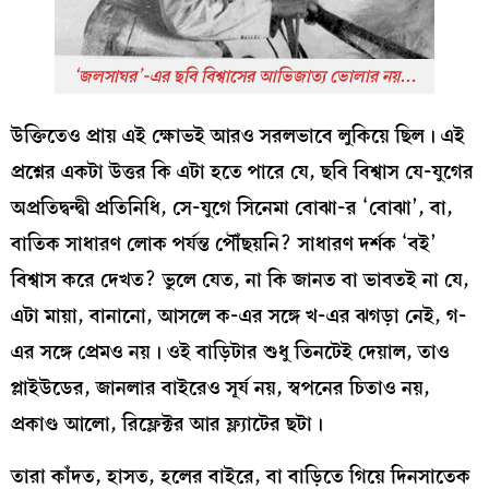
‘জলসাঘর’-এর ছবি বিশ্বাসের আভিজাত্য ভোলার নয়…
উক্তিতেও প্রায় এই ক্ষোভই আরও সরলভাবে লুকিয়ে ছিল। এই
প্রশ্নের একটা উত্তর কি এটা হতে পারে যে, ছবি বিশ্বাস যে-যুগের
অপ্রতিদ্বন্দ্বী প্রতিনিধি, সে-যুগে সিনেমা বোঝা-র ‘বোঝা’, বা,
বাতিক সাধারণ লোক পর্যন্ত পৌঁছয়নি? সাধারণ দর্শক ‘বই’
বিশ্বাস করে দেখত? ভুলে যেত, না কি জানত বা ভাবতই না যে,
এটা মায়া, বানানো, আসলে ক-এর সঙ্গে খ-এর ঝগড়া নেই, গ-
এর সঙ্গে প্রেমও নয়। ওই বাড়িটার শুধু তিনটেই দেয়াল, তাও
প্লাইউডের, জানলার বাইরেও সূর্য নয়, স্বপনের চিতাও নয়,
প্রকাণ্ড আলো, রিফ্লেক্টর আর ফ্ল্যাটের ছটা।
তারা কাঁদত, হাসত, হলের বাইরে, বা বাড়িতে গিয়ে দিনসাতেক