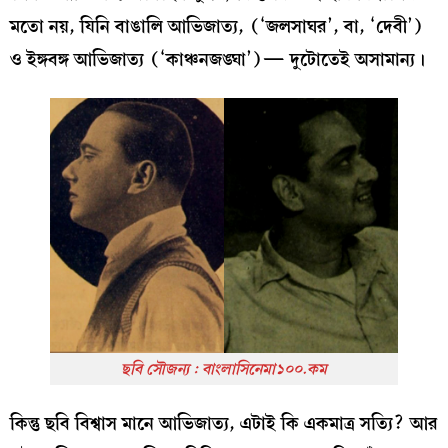
মতো নয়, যিনি বাঙালি আভিজাত্য, (‘জলসাঘর’, বা, ‘দেবী’)
ও ইঙ্গবঙ্গ আভিজাত্য (‘কাঞ্চনজঙ্ঘা’)— দুটোতেই অসামান্য।
ছবি সৌজন্য : বাংলাসিনেমা১০০.কম
কিন্তু ছবি বিশ্বাস মানে আভিজাত্য, এটাই কি একমাত্র সত্যি? আর