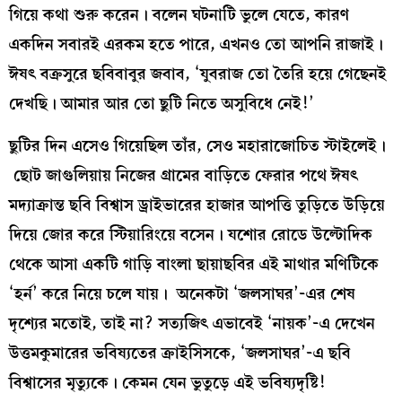
গিয়ে কথা শুরু করেন। বলেন ঘটনাটি ভুলে যেতে, কারণ
একদিন সবারই এরকম হতে পারে, এখনও তো আপনি রাজাই।
ঈষৎ বক্রসুরে ছবিবাবুর জবাব, ‘যুবরাজ তো তৈরি হয়ে গেছেনই
দেখছি। আমার আর তো ছুটি নিতে অসুবিধে নেই!’
ছুটির দিন এসেও গিয়েছিল তাঁর, সেও মহারাজোচিত স্টাইলেই।
ছোট জাগুলিয়ায় নিজের গ্রামের বাড়িতে ফেরার পথে ঈষৎ
মদ্যাক্রান্ত ছবি বিশ্বাস ড্রাইভারের হাজার আপত্তি তুড়িতে উড়িয়ে
দিয়ে জোর করে স্টিয়ারিংয়ে বসেন। যশোর রোডে উল্টোদিক
থেকে আসা একটি গাড়ি বাংলা ছায়াছবির এই মাথার মণিটিকে
‘হর্ন’ করে নিয়ে চলে যায়। অনেকটা ‘জলসাঘর’-এর শেষ
দৃশ্যের মতোই, তাই না? সত্যজিৎ এভাবেই ‘নায়ক’-এ দেখেন
উত্তমকুমারের ভবিষ্যতের ক্রাইসিসকে, ‘জলসাঘর’-এ ছবি
বিশ্বাসের মৃত্যুকে। কেমন যেন ভুতুড়ে এই ভবিষ্যদৃষ্টি!