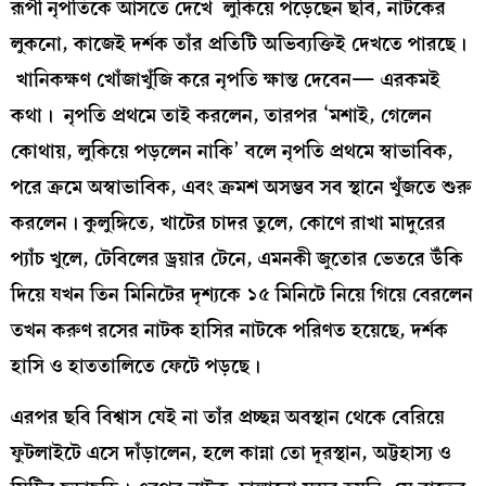
রূপী নৃপতিকে আসতে দেখে লুকিয়ে পড়েছেন ছবি, নাটকের
লুকনো, কাজেই দর্শক তাঁর প্রতিটি অভিব্যক্তিই দেখতে পারছে।
খানিকক্ষণ খোঁজাখুঁজি করে নৃপতি ক্ষান্ত দেবেন— এরকমই
কথা। নৃপতি প্রথমে তাই করলেন, তারপর ‘মশাই, গেলেন
কোথায়, লুকিয়ে পড়লেন নাকি’ বলে নৃপতি প্রথমে স্বাভাবিক,
পরে ক্রমে অস্বাভাবিক, এবং ক্রমশ অসম্ভব সব স্থানে খুঁজতে শুরু
করলেন। কুলুঙ্গিতে, খাটের চাদর তুলে, কোণে রাখা মাদুরের
প্যাঁচ খুলে, টেবিলের ড্রয়ার টেনে, এমনকী জুতোর ভেতরে উঁকি
দিয়ে যখন তিন মিনিটের দৃশ্যকে ১৫ মিনিটে নিয়ে গিয়ে বেরলেন
তখন করুণ রসের নাটক হাসির নাটকে পরিণত হয়েছে, দর্শক
হাসি ও হাততালিতে ফেটে পড়ছে।
এরপর ছবি বিশ্বাস যেই না তাঁর প্রচ্ছন্ন অবস্থান থেকে বেরিয়ে
ফুটলাইটে এসে দাঁড়ালেন, হলে কান্না তো দূরস্থান, অট্টহাস্য ও