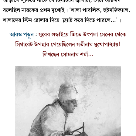
আড়ালে লুকিয়ে থাকে যে হিসহিসে জ্বালাটা, সেটা অরিন্দম
বলেছিল নায়কের প্রথম দৃশ্যেই। ‘শালা পাবলিক, হুইমজিক্যাল,
শালাদের স্টিম রোলার দিয়ে ফ্ল্যাট করে দিতে পারলে…’।
আরও পড়ুন
:
সুরের লড়াইয়ে জিতে উৎপলা সেনের থেকে
সিগারেট উপহার পেয়েছিলেন সতীনাথ মুখোপাধ্যায়!
লিখছেন সোমনাথ শর্মা…