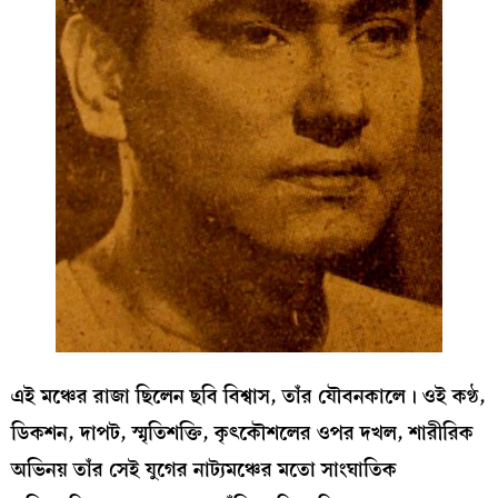
এই মঞ্চের রাজা ছিলেন ছবি বিশ্বাস, তাঁর যৌবনকালে। ওই কণ্ঠ,
ডিকশন, দাপট, স্মৃতিশক্তি, কৃৎকৌশলের ওপর দখল, শারীরিক
অভিনয় তাঁর সেই যুগের নাট্যমঞ্চের মতো সাংঘাতিক