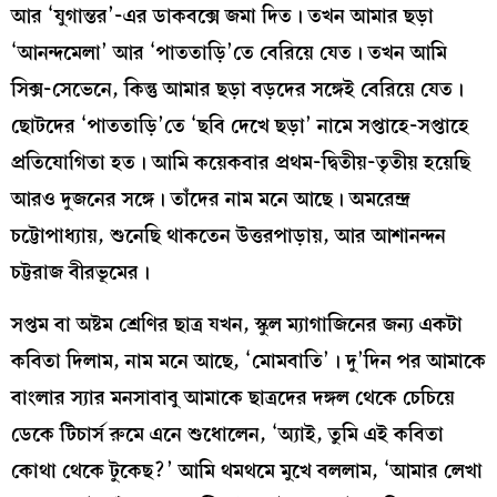
আর ‘যুগান্তর’-এর ডাকবক্সে জমা দিত। তখন আমার ছড়া
‘আনন্দমেলা’ আর ‘পাততাড়ি’তে বেরিয়ে যেত। তখন আমি
সিক্স-সেভেনে, কিন্তু আমার ছড়া বড়দের সঙ্গেই বেরিয়ে যেত।
ছোটদের ‘পাততাড়ি’তে ‘ছবি দেখে ছড়া’ নামে সপ্তাহে-সপ্তাহে
প্রতিযোগিতা হত। আমি কয়েকবার প্রথম-দ্বিতীয়-তৃতীয় হয়েছি
আরও দুজনের সঙ্গে। তাঁদের নাম মনে আছে। অমরেন্দ্র
চট্টোপাধ্যায়, শুনেছি থাকতেন উত্তরপাড়ায়, আর আশানন্দন
চট্টরাজ বীরভূমের।
সপ্তম বা অষ্টম শ্রেণির ছাত্র যখন, স্কুল ম‍্যাগাজিনের জন‍্য একটা
কবিতা দিলাম, নাম মনে আছে, ‘মোমবাতি’। দু’দিন পর আমাকে
বাংলার স‍্যার মনসাবাবু আমাকে ছাত্রদের দঙ্গল থেকে চেচিয়ে
ডেকে টিচার্স রুমে এনে শুধোলেন, ‘অ্যাই, তুমি এই কবিতা
কোথা থেকে টুকেছ?’ আমি থমথমে মুখে বললাম, ‘আমার লেখা