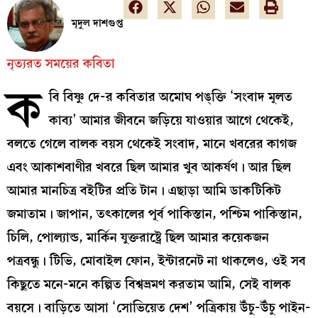
মৃদুল দাশগুপ্ত
নৃত্যরত সময়ের কবিতা
ক
বি বিষ্ণু দে-র কবিতার অমোঘ পঙ্‌ক্তি ‘সংবাদ মূলত
কাব‍্য’ আমার জীবনে জড়িয়ে যাওয়ার আগে থেকেই,
বলতে গেলে বালক বয়স থেকেই সংবাদ, মানে খবরের কাগজ
এবং আকাশবাণীর খবরে ছিল আমার খুব আকর্ষণ। আর ছিল
আমার মানচিত্র বইটির প্রতি টান। এছাড়া আমি ডাকটিকিট
জমাতাম। জাপান, তৎকালের পূর্ব পাকিস্তান, পশ্চিম পাকিস্তান,
চিলি, পোল‍্যান্ড, মার্কিন যুক্তরাষ্ট্রে ছিল আমার কয়েকজন
পত্রবন্ধু। টিভি, মোবাইল ফোন, ইন্টারনেট না থাকলেও, ওই সব
কিছুতে মনে-মনে কল্পিত বিশ্বভ্রমণ করতাম আমি, সেই বালক
বয়সে। বাড়িতে আসা ‘সোভিয়েত দেশ’ পত্রিকায় উঁচু-উঁচু পাইন-