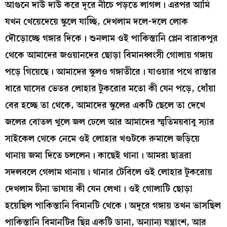
আগুনে দাউ দাউ করে দূরে নীচে পড়তে লাগল। এরপর আমি
যখন খেয়েদেয়ে স্কুলে যাচ্ছি, দেখলাম দলে-দলে লোক
দৌড়োচ্ছে গঙ্গার দিকে। শুনলাম ওই পাকিস্তানি প্লেন বারাকপুর
থেকে আমাদের জওয়ানদের ছোড়া বিমানধ্বংসী গোলায় গঙ্গায়
পড়ে গিয়েছে। আমাদের স্কুলও গঙ্গাতীরে। যাওয়ার পথে রাস্তার
ধারে ঘাসের ভেতর লোহার টুকরোর মতো কী যেন পড়ে, ধোঁয়া
বের হচ্ছে তা থেকে, আমাদের স্কুলের একটি ছেলে তা দেখে
জলের বোতল খুলে জল ঢেলে আর আমাদের স্মৃতিময়বাবু স‍্যার
সাইকেল থেকে নেমে ওই লোহার খণ্ডটকে রুমালে জড়িয়ে
থানায় জমা দিতে চললেন। কাছেই থানা। আমরা ছাত্ররা
সদলবলে গেলাম থানায়। থানার টেবিলে ওই লোহার টুকরোয়
দেখলাম চীনা ভাষায় কী যেন লেখা। ওই গোলাটি ছোড়া
হয়েছিল পাকিস্তানি বিমানটি থেকে। অদূরে গঙ্গায় তখন ভাসছিল
পাকিস্তানি বিমানটির ছিন্ন একটি ডানা, অন‍্যান‍্য যন্ত্রাংশ, আর