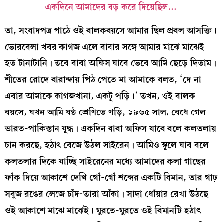
একদিনে আমাদের বড় করে দিয়েছিল…
তা, সংবাদপত্র পাঠে ওই বালকবয়সে আমার ছিল প্রবল আসক্তি।
ভোরবেলা খবর কাগজ এলে বাবার সঙ্গে আমার মাঝে মাঝেই
হত টানাটানি। তবে বাবা অফিস যাবে ভেবে আমি ছেড়ে দিতাম।
শীতের রোদে বারান্দায় পিঠ পেতে মা আমাকে বলত, ‘দে না
এবার আমাকে কাগজখানা, একটু পড়ি।’ তখন, ওই বালক
বয়সে, যখন আমি ষষ্ঠ শ্রেণিতে পড়ি, ১৯৬৫ সাল, বেধে গেল
ভারত-পাকিস্তান যুদ্ধ। একদিন বাবা অফিস যাবে বলে কলতলায়
চান করছে, হঠাৎ বেজে উঠল সাইরেন। আমিও স্কুলে যাব বলে
কলতলার দিকে যাচ্ছি সাইরেনের মধ‍্যে আমাদের কলা গাছের
ফাঁক দিয়ে আকাশে দেখি গোঁ-গোঁ শব্দের একটি বিমান, তার গাঢ়
সবুজ রঙের লেজে চাঁদ-তারা আঁকা। সাদা ধোঁয়ার রেখা উঠছে
ওই আকাশে মাঝে মাঝেই। ঘুরতে-ঘুরতে ওই বিমানটি হঠাৎ