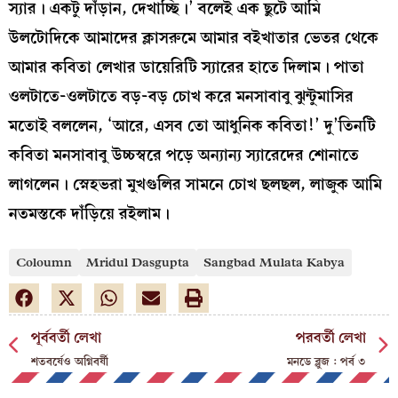
স‍্যার। একটু দাঁড়ান, দেখাচ্ছি।’ বলেই এক ছুটে আমি
উলটোদিকে আমাদের ক্লাসরুমে আমার বইখাতার ভেতর থেকে
আমার কবিতা লেখার ডায়েরিটি স‍্যারের হাতে দিলাম। পাতা
ওলটাতে-ওলটাতে বড়-বড় চোখ করে মনসাবাবু ঝুন্টুমাসির
মতোই বললেন, ‘আরে, এসব তো আধুনিক কবিতা!’ দু’তিনটি
কবিতা মনসাবাবু উচ্চস্বরে পড়ে অন‍্যান‍্য স‍্যারেদের শোনাতে
লাগলেন। স্নেহভরা মুখগুলির সামনে চোখ ছলছল, লাজুক আমি
নতমস্তকে দাঁড়িয়ে রইলাম।
Coloumn
Mridul Dasgupta
Sangbad Mulata Kabya
পূর্ববর্তী লেখা
পরবর্তী লেখা
শতবর্ষেও অগ্নিবর্ষী
মনডে ব্লুজ : পর্ব ৩