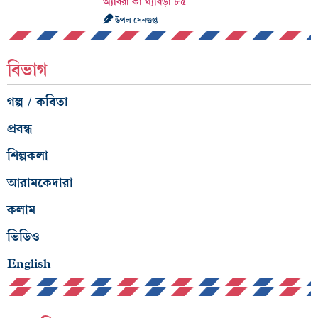
অ্যাবরা কা থ্যাবড়া ৮৫
উপল সেনগুপ্ত
বিভাগ
গল্প / কবিতা
প্রবন্ধ
শিল্পকলা
আরামকেদারা
কলাম
ভিডিও
English