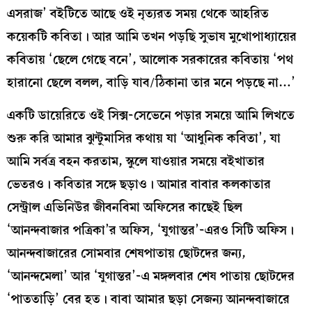
এসরাজ’ বইটিতে আছে ওই নৃত‍্যরত সময় থেকে আহরিত
কয়েকটি কবিতা। আর আমি তখন পড়ছি সুভাষ মুখোপাধ‍্যায়ের
কবিতায় ‘ছেলে গেছে বনে’, আলোক সরকারের কবিতায় ‘পথ
হারানো ছেলে বলল, বাড়ি যাব/ঠিকানা তার মনে পড়ছে না…’
একটি ডায়েরিতে ওই সিক্স-সেভেনে পড়ার সময়ে আমি লিখতে
শুরু করি আমার ঝুন্টুমাসির কথায় যা ‘আধুনিক কবিতা’, যা
আমি সর্বত্র বহন করতাম, স্কুলে যাওয়ার সময়ে বইখাতার
ভেতরও। কবিতার সঙ্গে ছড়াও। আমার বাবার কলকাতার
সেন্ট্রাল এভিনিউর জীবনবিমা অফিসের কাছেই ছিল
‘আনন্দবাজার পত্রিকা’র অফিস, ‘যুগান্তর’-এরও সিটি অফিস।
আনন্দবাজারের সোমবার শেষপাতায় ছোটদের জন‍্য,
‘আনন্দমেলা’ আর ‘যুগান্তর’-এ মঙ্গলবার শেষ পাতায় ছোটদের
‘পাততাড়ি’ বের হত। বাবা আমার ছড়া সেজন‍্য আনন্দবাজারে