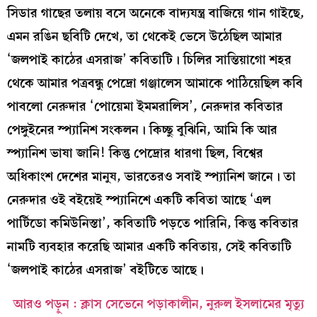
সিডার গাছের তলায় বসে অনেকে বাদ‍্যযন্ত্র বাজিয়ে গান গাইছে,
এমন রঙিন ছবিটি দেখে, তা থেকেই ভেসে উঠেছিল আমার
‘জলপাই কাঠের এসরাজ’ কবিতাটি। চিলির সান্তিয়াগো শহর
থেকে আমার পত্রবন্ধু পেদ্রো গঞ্জালেস আমাকে পাঠিয়েছিল কবি
পাবলো নেরুদার ‘পোয়েমা ইমমরালিস’, নেরুদার কবিতার
পেঙ্গুইনের স্প্যানিশ সংকলন। কিচ্ছু বুঝিনি, আমি কি আর
স্প্যানিশ ভাষা জানি! কিন্তু পেদ্রোর ধারণা ছিল, বিশ্বের
অধিকাংশ দেশের মানুষ, ভারতেরও সবাই স্প‍্যানিশ জানে। তা
নেরুদার ওই বইয়েই স্প‍্যানিশে একটি কবিতা আছে ‘এল
পার্টিডো কমিউনিস্তা’, কবিতাটি পড়তে পারিনি, কিন্তু কবিতার
নামটি ব‍্যবহার করেছি আমার একটি কবিতায়, সেই কবিতাটি
‘জলপাই কাঠের এসরাজ’ বইটিতে আছে।
আরও পড়ুন :
ক্লাস সেভেনে পড়াকালীন, নুরুল ইসলামের মৃত্যু