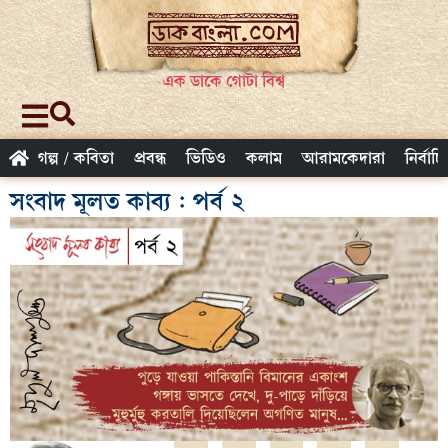
এক ডাকে গোটা বিশ্ব
গল্প / কবিতা
প্রবন্ধ
ভিডিও
কলাম
আরামকেদারা
নির্বাচ
সংবাদ মূলত কাব‍্য : পর্ব ২