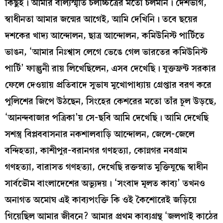
কিছুই। আমার বাল‍্যস্মৃতি চলচ্চিত্রের মতো চলমান। দেশভাগ,
স্বাধীনতা আমার জন্মের আগেই, আমি দেখিনি। তবে ছয়ের
দশকের খাদ‍্য আন্দোলন, ছাত্র আন্দোলন, কমিউনিস্ট পার্টিতে
ভাঙন, ‘আমার নিঃশ্বাস লেগে ভেঙে গেল ভারতের কমিউনিস্ট
পার্টি’ ফাল্গুনী রায় লিখেছিলেন, এসব দেখেছি। যুক্তফ্রন্ট সরকার
ফেলে দেওয়ায় প্রতিবাদে সুভাষ মুখোপাধ্যায় গ্রেপ্তার বরণ করে
পুলিশের জিপে উঠছেন, সিংহের কেশরের মতো তাঁর চুল উড়ছে,
‘আনন্দবাজার পত্রিকা’য় সে-ছবি আমি দেখেছি। আমি দেখেছি
সশস্ত্র বিপ্লববাসনার নকশালবাড়ি আন্দোলন, জেলে-জেলে
বন্দিহত‍্যা, কাশীপুর-বরানগর গণহত‍্যা, কোন্নগর নবগ্রাম
গণহত‍্যা, বারাসত গণহত‍্যা, দেখেছি রক্তস্নাত মুক্তিযুদ্ধে স্বাধীন
সার্বভৌম বাংলাদেশের অভ‍্যুদয়। ‘সংবাদ মূলত কাব‍্য’ তখনও
অনাগত অমোঘ এই কাব‍্যপংক্তি কি ওই কৈশোরেই জড়িয়ে
গিয়েছিল আমার জীবনে? আমার প্রথম কাব‍্যগ্রন্থ ‘জলপাই কাঠের